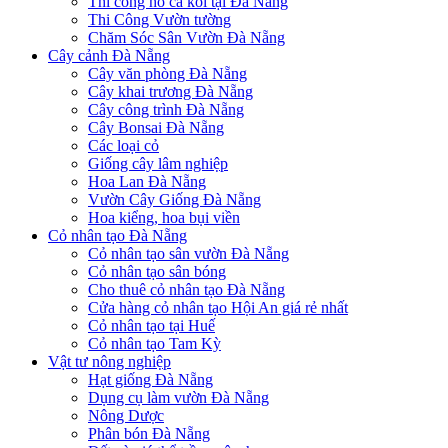
Thi công hồ cá koi tại Đà Nẵng
Thi Công Vườn tường
Chăm Sóc Sân Vườn Đà Nẵng
Cây cảnh Đà Nẵng
Cây văn phòng Đà Nẵng
Cây khai trương Đà Nẵng
Cây công trình Đà Nẵng
Cây Bonsai Đà Nẵng
Các loại cỏ
Giống cây lâm nghiệp
Hoa Lan Đà Nẵng
Vườn Cây Giống Đà Nẵng
Hoa kiểng, hoa bụi viền
Cỏ nhân tạo Đà Nẵng
Cỏ nhân tạo sân vườn Đà Nẵng
Cỏ nhân tạo sân bóng
Cho thuê cỏ nhân tạo Đà Nẵng
Cửa hàng cỏ nhân tạo Hội An giá rẻ nhất
Cỏ nhân tạo tại Huế
Cỏ nhân tạo Tam Kỳ
Vật tư nông nghiệp
Hạt giống Đà Nẵng
Dụng cụ làm vườn Đà Nẵng
Nông Dược
Phân bón Đà Nẵng