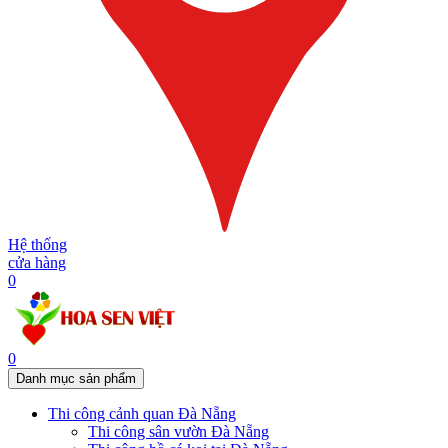
Hệ thống
cửa hàng
0
0
Danh mục sản phẩm
Thi công cảnh quan Đà Nẵng
Thi công sân vườn Đà Nẵng