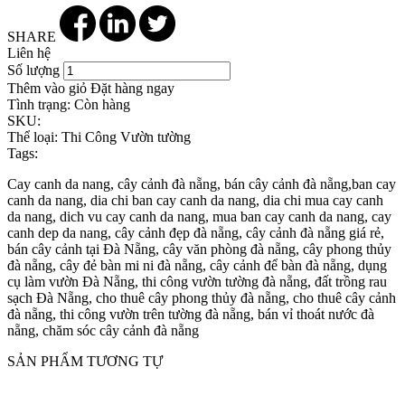
SHARE
Liên hệ
Số lượng
Thêm vào giỏ
Đặt hàng ngay
Tình trạng:
Còn hàng
SKU:
Thể loại:
Thi Công Vườn tường
Tags:
Cay canh da nang, cây cảnh đà nẵng, bán cây cảnh đà nẵng,ban cay
canh da nang, dia chi ban cay canh da nang, dia chi mua cay canh
da nang, dich vu cay canh da nang, mua ban cay canh da nang, cay
canh dep da nang, cây cảnh đẹp đà nẵng, cây cảnh đà nẵng giá rẻ,
bán cây cảnh tại Đà Nẵng, cây văn phòng đà nẵng, cây phong thủy
đà nẵng, cây đẻ bàn mi ni đà nẵng, cây cảnh để bàn đà nẵng, dụng
cụ làm vườn Đà Nẵng, thi công vườn tường đà nẵng, đất trồng rau
sạch Đà Nẵng, cho thuê cây phong thủy đà nẵng, cho thuê cây cảnh
đà nẵng, thi công vườn trên tường đà nẵng, bán vỉ thoát nước đà
nẵng, chăm sóc cây cảnh đà nẵng
SẢN PHẨM TƯƠNG TỰ