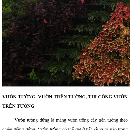
VƯỜN TƯỜNG, VƯỜN TRÊN TƯỜNG, THI CÔNG VƯỜN
TRÊN TƯỜNG
Vườn tường đứng là mảng vườn trồng cây trên tường theo
chiều thẳng đứng. Vườn tường có thể đặt ở bất kỳ vị trí nào trong