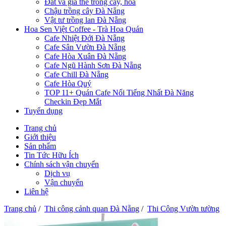
Đất và giá thể trồng cây, hoa
Chậu trồng cây Đà Nẵng
Vật tư trồng lan Đà Nẵng
Hoa Sen Việt Coffee - Trà Hoa Quán
Cafe Nhiệt Đới Đà Nẵng
Cafe Sân Vườn Đà Nẵng
Cafe Hòa Xuân Đà Nẵng
Cafe Ngũ Hành Sơn Đà Nẵng
Cafe Chill Đà Nẵng
Cafe Hòa Quý
TOP 11+ Quán Cafe Nổi Tiếng Nhất Đà Năng
Checkin Đẹp Mắt
Tuyển dụng
Trang chủ
Giới thiệu
Sản phẩm
Tin Tức Hữu Ích
Chính sách vận chuyển
Dịch vụ
Vận chuyển
Liên hệ
Trang chủ
/
Thi công cảnh quan Đà Nẵng
/
Thi Công Vườn tường