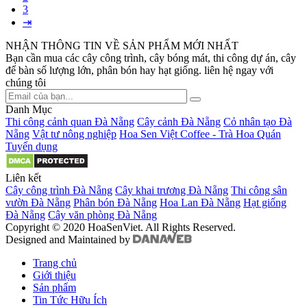
3
⇥
NHẬN THÔNG TIN VỀ SẢN PHẨM MỚI NHẤT
Bạn cần mua các cây công trình, cây bóng mát, thi công dự án, cây
để bàn số lượng lớn, phân bón hay hạt giống. liên hệ ngay với
chúng tôi
Danh Mục
Thi công cảnh quan Đà Nẵng
Cây cảnh Đà Nẵng
Cỏ nhân tạo Đà
Nẵng
Vật tư nông nghiệp
Hoa Sen Việt Coffee - Trà Hoa Quán
Tuyển dụng
Liên kết
Cây công trình Đà Nẵng
Cây khai trương Đà Nẵng
Thi công sân
vườn Đà Nẵng
Phân bón Đà Nẵng
Hoa Lan Đà Nẵng
Hạt giống
Đà Nẵng
Cây văn phòng Đà Nẵng
Copyright © 2020 HoaSenViet. All Rights Reserved.
Designed and Maintained by
Trang chủ
Giới thiệu
Sản phẩm
Tin Tức Hữu Ích