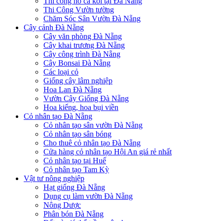
Thi công hồ cá koi tại Đà Nẵng
Thi Công Vườn tường
Chăm Sóc Sân Vườn Đà Nẵng
Cây cảnh Đà Nẵng
Cây văn phòng Đà Nẵng
Cây khai trương Đà Nẵng
Cây công trình Đà Nẵng
Cây Bonsai Đà Nẵng
Các loại cỏ
Giống cây lâm nghiệp
Hoa Lan Đà Nẵng
Vườn Cây Giống Đà Nẵng
Hoa kiểng, hoa bụi viền
Cỏ nhân tạo Đà Nẵng
Cỏ nhân tạo sân vườn Đà Nẵng
Cỏ nhân tạo sân bóng
Cho thuê cỏ nhân tạo Đà Nẵng
Cửa hàng cỏ nhân tạo Hội An giá rẻ nhất
Cỏ nhân tạo tại Huế
Cỏ nhân tạo Tam Kỳ
Vật tư nông nghiệp
Hạt giống Đà Nẵng
Dụng cụ làm vườn Đà Nẵng
Nông Dược
Phân bón Đà Nẵng