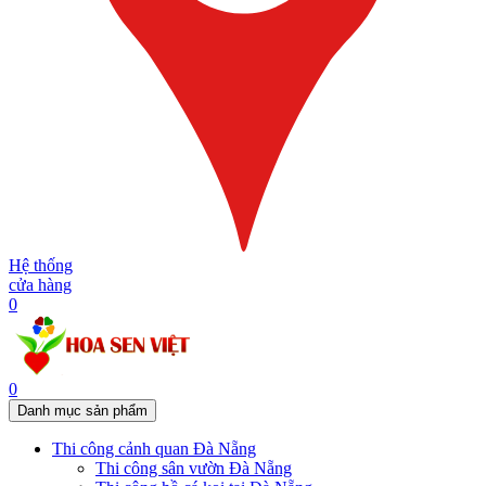
Hệ thống
cửa hàng
0
0
Danh mục sản phẩm
Thi công cảnh quan Đà Nẵng
Thi công sân vườn Đà Nẵng