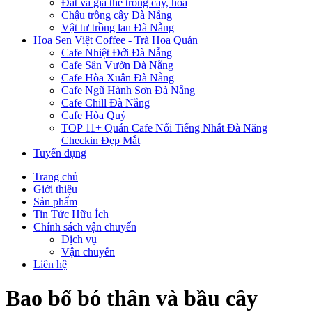
Đất và giá thể trồng cây, hoa
Chậu trồng cây Đà Nẵng
Vật tư trồng lan Đà Nẵng
Hoa Sen Việt Coffee - Trà Hoa Quán
Cafe Nhiệt Đới Đà Nẵng
Cafe Sân Vườn Đà Nẵng
Cafe Hòa Xuân Đà Nẵng
Cafe Ngũ Hành Sơn Đà Nẵng
Cafe Chill Đà Nẵng
Cafe Hòa Quý
TOP 11+ Quán Cafe Nổi Tiếng Nhất Đà Năng
Checkin Đẹp Mắt
Tuyển dụng
Trang chủ
Giới thiệu
Sản phẩm
Tin Tức Hữu Ích
Chính sách vận chuyển
Dịch vụ
Vận chuyển
Liên hệ
Bao bố bó thân và bầu cây