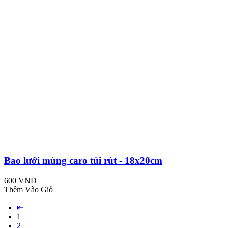
Bao lưới mùng caro túi rút - 18x20cm
600 VND
Thêm Vào Giỏ
⇤
1
2