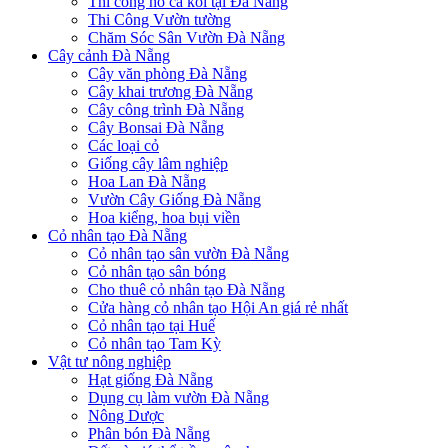
Thi công hồ cá koi tại Đà Nẵng
Thi Công Vườn tường
Chăm Sóc Sân Vườn Đà Nẵng
Cây cảnh Đà Nẵng
Cây văn phòng Đà Nẵng
Cây khai trương Đà Nẵng
Cây công trình Đà Nẵng
Cây Bonsai Đà Nẵng
Các loại cỏ
Giống cây lâm nghiệp
Hoa Lan Đà Nẵng
Vườn Cây Giống Đà Nẵng
Hoa kiểng, hoa bụi viền
Cỏ nhân tạo Đà Nẵng
Cỏ nhân tạo sân vườn Đà Nẵng
Cỏ nhân tạo sân bóng
Cho thuê cỏ nhân tạo Đà Nẵng
Cửa hàng cỏ nhân tạo Hội An giá rẻ nhất
Cỏ nhân tạo tại Huế
Cỏ nhân tạo Tam Kỳ
Vật tư nông nghiệp
Hạt giống Đà Nẵng
Dụng cụ làm vườn Đà Nẵng
Nông Dược
Phân bón Đà Nẵng