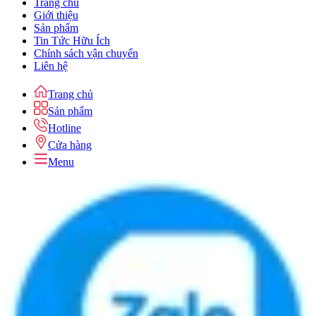
Trang chủ
Giới thiệu
Sản phẩm
Tin Tức Hữu Ích
Chính sách vận chuyển
Liên hệ
Trang chủ
Sản phẩm
Hotline
Cửa hàng
Menu