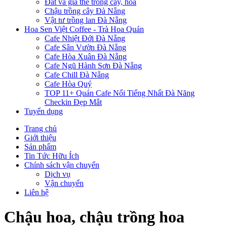
Đất và giá thể trồng cây, hoa
Chậu trồng cây Đà Nẵng
Vật tư trồng lan Đà Nẵng
Hoa Sen Việt Coffee - Trà Hoa Quán
Cafe Nhiệt Đới Đà Nẵng
Cafe Sân Vườn Đà Nẵng
Cafe Hòa Xuân Đà Nẵng
Cafe Ngũ Hành Sơn Đà Nẵng
Cafe Chill Đà Nẵng
Cafe Hòa Quý
TOP 11+ Quán Cafe Nổi Tiếng Nhất Đà Năng
Checkin Đẹp Mắt
Tuyển dụng
Trang chủ
Giới thiệu
Sản phẩm
Tin Tức Hữu Ích
Chính sách vận chuyển
Dịch vụ
Vận chuyển
Liên hệ
Chậu hoa, chậu trồng hoa