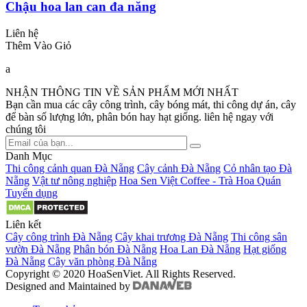
Chậu hoa lan can đa năng
Liên hệ
Thêm Vào Giỏ
a
NHẬN THÔNG TIN VỀ SẢN PHẨM MỚI NHẤT
Bạn cần mua các cây công trình, cây bóng mát, thi công dự án, cây
để bàn số lượng lớn, phân bón hay hạt giống. liên hệ ngay với
chúng tôi
Danh Mục
Thi công cảnh quan Đà Nẵng
Cây cảnh Đà Nẵng
Cỏ nhân tạo Đà
Nẵng
Vật tư nông nghiệp
Hoa Sen Việt Coffee - Trà Hoa Quán
Tuyển dụng
Liên kết
Cây công trình Đà Nẵng
Cây khai trương Đà Nẵng
Thi công sân
vườn Đà Nẵng
Phân bón Đà Nẵng
Hoa Lan Đà Nẵng
Hạt giống
Đà Nẵng
Cây văn phòng Đà Nẵng
Copyright © 2020 HoaSenViet. All Rights Reserved.
Designed and Maintained by