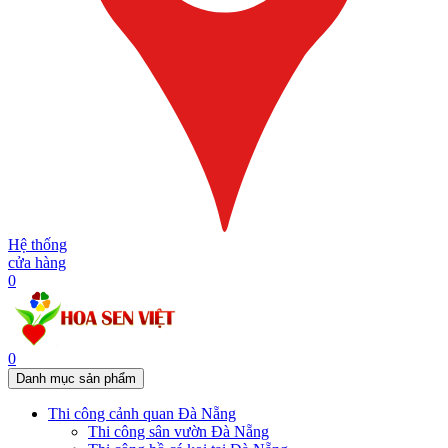
Hệ thống
cửa hàng
0
0
Danh mục sản phẩm
Thi công cảnh quan Đà Nẵng
Thi công sân vườn Đà Nẵng