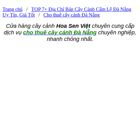
Trang chủ
/
TOP 7+ Địa Chỉ Bán Cây Cảnh Cẩm Lệ Đà Nẵng
Uy Tín, Giá Tốt
/
Cho thuê cây cảnh Đà Nẵng
Cửa hàng cây cảnh
Hoa Sen Việt
chuyên cung cấp
dịch vụ
cho thuê cây cảnh Đà Nẵng
chuyên nghiệp,
nhanh chóng nhất.