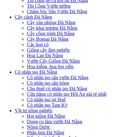
Thi công hồ cá koi tại Đà Nẵng
Thi Công Vườn tường
Chăm Sóc Sân Vườn Đà Nẵng
Cây cảnh Đà Nẵng
Cây văn phòng Đà Nẵng
Cây khai trương Đà Nẵng
Cây công trình Đà Nẵng
Cây Bonsai Đà Nẵng
Các loại cỏ
Giống cây lâm nghiệp
Hoa Lan Đà Nẵng
Vườn Cây Giống Đà Nẵng
Hoa kiểng, hoa bụi viền
Cỏ nhân tạo Đà Nẵng
Cỏ nhân tạo sân vườn Đà Nẵng
Cỏ nhân tạo sân bóng
Cho thuê cỏ nhân tạo Đà Nẵng
Cửa hàng cỏ nhân tạo Hội An giá rẻ nhất
Cỏ nhân tạo tại Huế
Cỏ nhân tạo Tam Kỳ
Vật tư nông nghiệp
Hạt giống Đà Nẵng
Dụng cụ làm vườn Đà Nẵng
Nông Dược
Phân bón Đà Nẵng