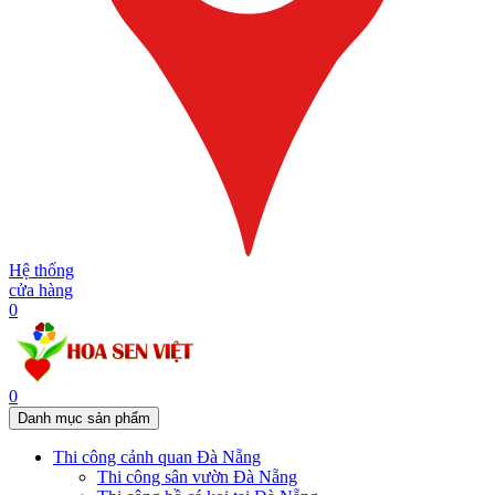
Hệ thống
cửa hàng
0
0
Danh mục sản phẩm
Thi công cảnh quan Đà Nẵng
Thi công sân vườn Đà Nẵng