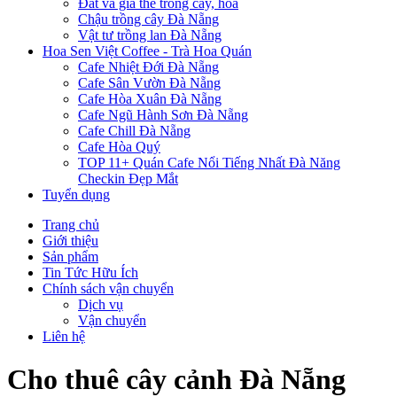
Đất và giá thể trồng cây, hoa
Chậu trồng cây Đà Nẵng
Vật tư trồng lan Đà Nẵng
Hoa Sen Việt Coffee - Trà Hoa Quán
Cafe Nhiệt Đới Đà Nẵng
Cafe Sân Vườn Đà Nẵng
Cafe Hòa Xuân Đà Nẵng
Cafe Ngũ Hành Sơn Đà Nẵng
Cafe Chill Đà Nẵng
Cafe Hòa Quý
TOP 11+ Quán Cafe Nổi Tiếng Nhất Đà Năng
Checkin Đẹp Mắt
Tuyển dụng
Trang chủ
Giới thiệu
Sản phẩm
Tin Tức Hữu Ích
Chính sách vận chuyển
Dịch vụ
Vận chuyển
Liên hệ
Cho thuê cây cảnh Đà Nẵng