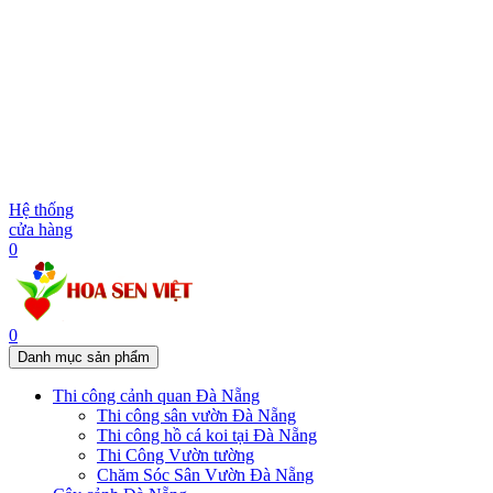
Hệ thống
cửa hàng
0
0
Danh mục sản phẩm
Thi công cảnh quan Đà Nẵng
Thi công sân vườn Đà Nẵng
Thi công hồ cá koi tại Đà Nẵng
Thi Công Vườn tường
Chăm Sóc Sân Vườn Đà Nẵng