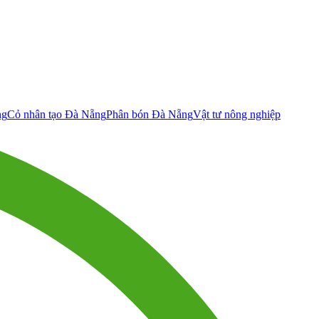
ng
Cỏ nhân tạo Đà Nẵng
Phân bón Đà Nẵng
Vật tư nông nghiệp