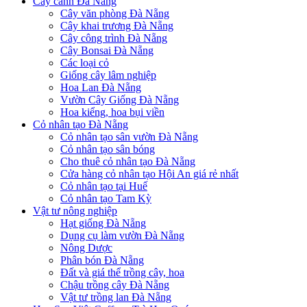
Cây cảnh Đà Nẵng
Cây văn phòng Đà Nẵng
Cây khai trương Đà Nẵng
Cây công trình Đà Nẵng
Cây Bonsai Đà Nẵng
Các loại cỏ
Giống cây lâm nghiệp
Hoa Lan Đà Nẵng
Vườn Cây Giống Đà Nẵng
Hoa kiểng, hoa bụi viền
Cỏ nhân tạo Đà Nẵng
Cỏ nhân tạo sân vườn Đà Nẵng
Cỏ nhân tạo sân bóng
Cho thuê cỏ nhân tạo Đà Nẵng
Cửa hàng cỏ nhân tạo Hội An giá rẻ nhất
Cỏ nhân tạo tại Huế
Cỏ nhân tạo Tam Kỳ
Vật tư nông nghiệp
Hạt giống Đà Nẵng
Dụng cụ làm vườn Đà Nẵng
Nông Dược
Phân bón Đà Nẵng
Đất và giá thể trồng cây, hoa
Chậu trồng cây Đà Nẵng
Vật tư trồng lan Đà Nẵng