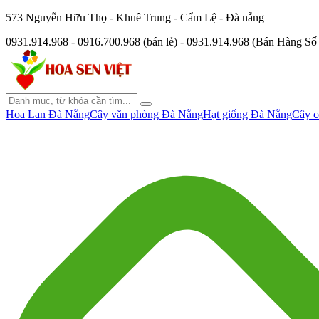
573 Nguyễn Hữu Thọ - Khuê Trung - Cẩm Lệ - Đà nẵng
0931.914.968 - 0916.700.968 (bán lẻ) - 0931.914.968 (Bán Hàng S
Hoa Lan Đà Nẵng
Cây văn phòng Đà Nẵng
Hạt giống Đà Nẵng
Cây c