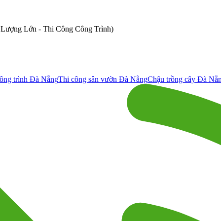
ố Lượng Lớn - Thi Công Công Trình)
ông trình Đà Nẵng
Thi công sân vườn Đà Nẵng
Chậu trồng cây Đà Nẵ