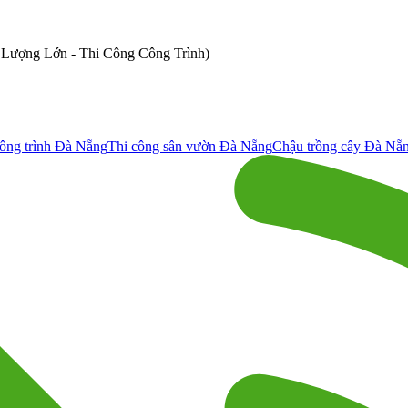
ố Lượng Lớn - Thi Công Công Trình)
ông trình Đà Nẵng
Thi công sân vườn Đà Nẵng
Chậu trồng cây Đà Nẵ