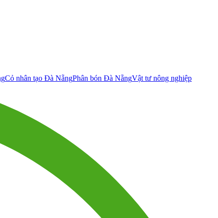
ng
Cỏ nhân tạo Đà Nẵng
Phân bón Đà Nẵng
Vật tư nông nghiệp