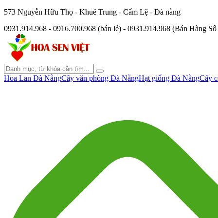
573 Nguyễn Hữu Thọ - Khuê Trung - Cẩm Lệ - Đà nẵng
0931.914.968 - 0916.700.968 (bán lẻ) - 0931.914.968 (Bán Hàng S
Hoa Lan Đà Nẵng
Cây văn phòng Đà Nẵng
Hạt giống Đà Nẵng
Cây c