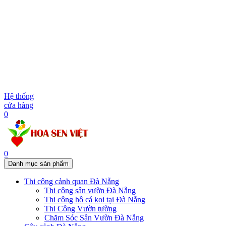
Hệ thống
cửa hàng
0
0
Danh mục sản phẩm
Thi công cảnh quan Đà Nẵng
Thi công sân vườn Đà Nẵng
Thi công hồ cá koi tại Đà Nẵng
Thi Công Vườn tường
Chăm Sóc Sân Vườn Đà Nẵng