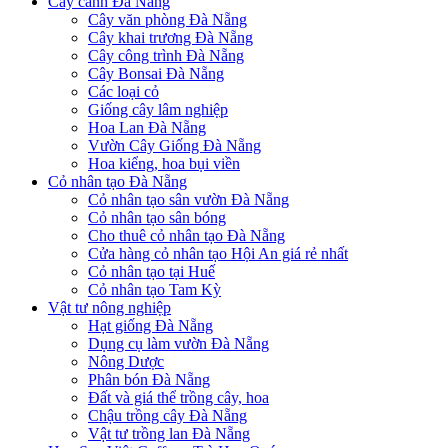
Cây cảnh Đà Nẵng
Cây văn phòng Đà Nẵng
Cây khai trương Đà Nẵng
Cây công trình Đà Nẵng
Cây Bonsai Đà Nẵng
Các loại cỏ
Giống cây lâm nghiệp
Hoa Lan Đà Nẵng
Vườn Cây Giống Đà Nẵng
Hoa kiểng, hoa bụi viền
Cỏ nhân tạo Đà Nẵng
Cỏ nhân tạo sân vườn Đà Nẵng
Cỏ nhân tạo sân bóng
Cho thuê cỏ nhân tạo Đà Nẵng
Cửa hàng cỏ nhân tạo Hội An giá rẻ nhất
Cỏ nhân tạo tại Huế
Cỏ nhân tạo Tam Kỳ
Vật tư nông nghiệp
Hạt giống Đà Nẵng
Dụng cụ làm vườn Đà Nẵng
Nông Dược
Phân bón Đà Nẵng
Đất và giá thể trồng cây, hoa
Chậu trồng cây Đà Nẵng
Vật tư trồng lan Đà Nẵng