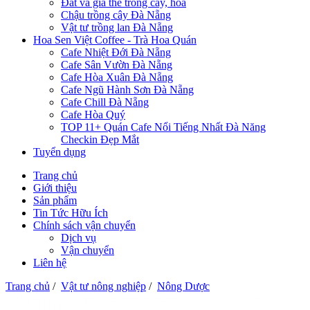
Đất và giá thể trồng cây, hoa
Chậu trồng cây Đà Nẵng
Vật tư trồng lan Đà Nẵng
Hoa Sen Việt Coffee - Trà Hoa Quán
Cafe Nhiệt Đới Đà Nẵng
Cafe Sân Vườn Đà Nẵng
Cafe Hòa Xuân Đà Nẵng
Cafe Ngũ Hành Sơn Đà Nẵng
Cafe Chill Đà Nẵng
Cafe Hòa Quý
TOP 11+ Quán Cafe Nổi Tiếng Nhất Đà Năng
Checkin Đẹp Mắt
Tuyển dụng
Trang chủ
Giới thiệu
Sản phẩm
Tin Tức Hữu Ích
Chính sách vận chuyển
Dịch vụ
Vận chuyển
Liên hệ
Trang chủ
/
Vật tư nông nghiệp
/
Nông Dược