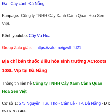
Đá
-
Cây cảnh Đà Nẵng
Fanpage:
Công ty TNHH Cây Xanh Cảnh Quan Hoa Sen
Việt.
Kênh youtube:
Cây Và Hoa
Group Zalo giá sỉ
:
https://zalo.me/g/wlhffd21
Địa chỉ bán thuốc điều hòa sinh trưởng ACRoots
10SL Vip tại Đà Nẵng
Thông tin liên hệ
Công ty TNHH Cây Xanh Cảnh Quan
Hoa Sen Việt
Cơ sở 1:
573 Nguyễn Hữu Thọ - Cẩm Lệ - TP. Đà Nẵng
- ĐT:
0916 700 968