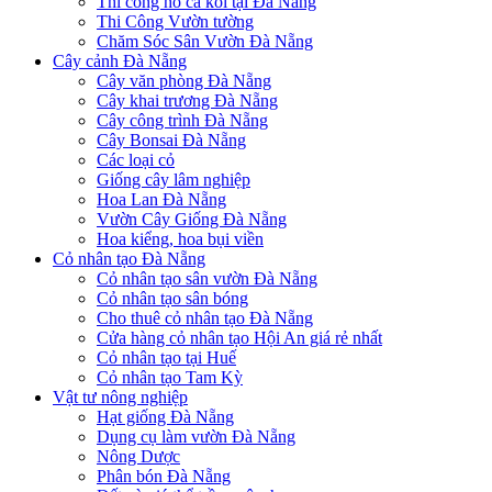
Thi công hồ cá koi tại Đà Nẵng
Thi Công Vườn tường
Chăm Sóc Sân Vườn Đà Nẵng
Cây cảnh Đà Nẵng
Cây văn phòng Đà Nẵng
Cây khai trương Đà Nẵng
Cây công trình Đà Nẵng
Cây Bonsai Đà Nẵng
Các loại cỏ
Giống cây lâm nghiệp
Hoa Lan Đà Nẵng
Vườn Cây Giống Đà Nẵng
Hoa kiểng, hoa bụi viền
Cỏ nhân tạo Đà Nẵng
Cỏ nhân tạo sân vườn Đà Nẵng
Cỏ nhân tạo sân bóng
Cho thuê cỏ nhân tạo Đà Nẵng
Cửa hàng cỏ nhân tạo Hội An giá rẻ nhất
Cỏ nhân tạo tại Huế
Cỏ nhân tạo Tam Kỳ
Vật tư nông nghiệp
Hạt giống Đà Nẵng
Dụng cụ làm vườn Đà Nẵng
Nông Dược
Phân bón Đà Nẵng