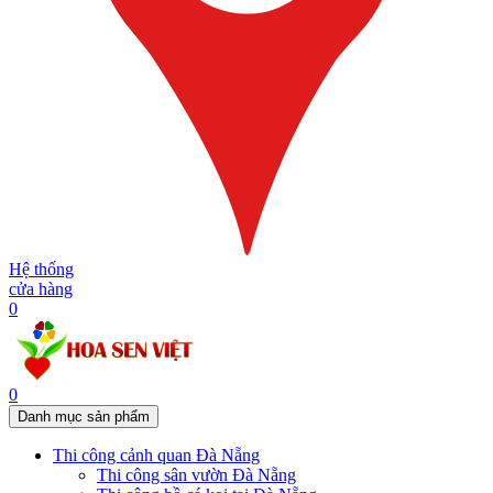
Hệ thống
cửa hàng
0
0
Danh mục sản phẩm
Thi công cảnh quan Đà Nẵng
Thi công sân vườn Đà Nẵng