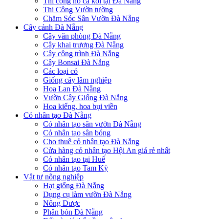
Thi công hồ cá koi tại Đà Nẵng
Thi Công Vườn tường
Chăm Sóc Sân Vườn Đà Nẵng
Cây cảnh Đà Nẵng
Cây văn phòng Đà Nẵng
Cây khai trương Đà Nẵng
Cây công trình Đà Nẵng
Cây Bonsai Đà Nẵng
Các loại cỏ
Giống cây lâm nghiệp
Hoa Lan Đà Nẵng
Vườn Cây Giống Đà Nẵng
Hoa kiểng, hoa bụi viền
Cỏ nhân tạo Đà Nẵng
Cỏ nhân tạo sân vườn Đà Nẵng
Cỏ nhân tạo sân bóng
Cho thuê cỏ nhân tạo Đà Nẵng
Cửa hàng cỏ nhân tạo Hội An giá rẻ nhất
Cỏ nhân tạo tại Huế
Cỏ nhân tạo Tam Kỳ
Vật tư nông nghiệp
Hạt giống Đà Nẵng
Dụng cụ làm vườn Đà Nẵng
Nông Dược
Phân bón Đà Nẵng