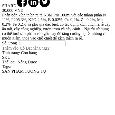
SHARE
30,000 VND
Phân bón kích thích ra rễ N3M Pro 100ml với các thành phần N
11%, P205 3%, K2O 2,5%, B 0,02%, Cu 0,2%, Zn 0,2%, Mn
0,2%, Fe 0,2% và phụ gia đặc biệt, có tác dụng kích thích ra rễ cây
ăn trái, cây công nghiệp, vườn ươm và cây cảnh... Người sử dụng
có thể tưới sản phẩm vào gốc cây để tăng cường bộ rễ, nhúng cành
muốn giấm, thoa vào chỗ chiết để kích thích ra rễ.
Số lượng
Thêm vào giỏ
Đặt hàng ngay
Tình trạng:
Còn hàng
SKU:
Thể loại:
Nông Dược
Tags:
SẢN PHẨM TƯƠNG TỰ