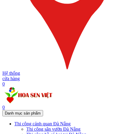
Hệ thống
cửa hàng
0
0
Danh mục sản phẩm
Thi công cảnh quan Đà Nẵng
Thi công sân vườn Đà Nẵng