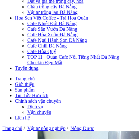
Đất và giá thể trồng cây, hoa
Chậu trồng cây Đà Nẵng
Vật tư trồng lan Đà Nẵng
Hoa Sen Việt Coffee - Trà Hoa Quán
Cafe Nhiệt Đới Đà Nẵng
Cafe Sân Vườn Đà Nẵng
Cafe Hòa Xuân Đà Nẵng
Cafe Ngũ Hành Sơn Đà Nẵng
Cafe Chill Đà Nẵng
Cafe Hòa Quý
TOP 11+ Quán Cafe Nổi Tiếng Nhất Đà Năng
Checkin Đẹp Mắt
Tuyển dụng
Trang chủ
Giới thiệu
Sản phẩm
Tin Tức Hữu Ích
Chính sách vận chuyển
Dịch vụ
Vận chuyển
Liên hệ
Trang chủ
/
Vật tư nông nghiệp
/
Nông Dược