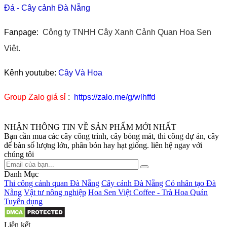
Đá
-
Cây cảnh Đà Nẵng
Fanpage:
Công ty TNHH Cây Xanh Cảnh Quan Hoa Sen
Việt.
Kênh youtube:
Cây Và Hoa
Group Zalo giá sỉ
:
https://zalo.me/g/wlhffd
NHẬN THÔNG TIN VỀ SẢN PHẨM MỚI NHẤT
Bạn cần mua các cây công trình, cây bóng mát, thi công dự án, cây
để bàn số lượng lớn, phân bón hay hạt giống. liên hệ ngay với
chúng tôi
Danh Mục
Thi công cảnh quan Đà Nẵng
Cây cảnh Đà Nẵng
Cỏ nhân tạo Đà
Nẵng
Vật tư nông nghiệp
Hoa Sen Việt Coffee - Trà Hoa Quán
Tuyển dụng
Liên kết