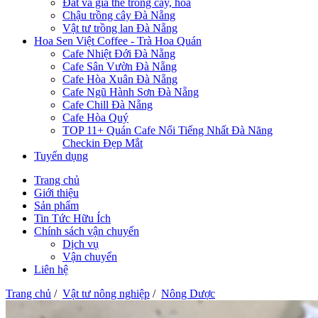
Đất và giá thể trồng cây, hoa
Chậu trồng cây Đà Nẵng
Vật tư trồng lan Đà Nẵng
Hoa Sen Việt Coffee - Trà Hoa Quán
Cafe Nhiệt Đới Đà Nẵng
Cafe Sân Vườn Đà Nẵng
Cafe Hòa Xuân Đà Nẵng
Cafe Ngũ Hành Sơn Đà Nẵng
Cafe Chill Đà Nẵng
Cafe Hòa Quý
TOP 11+ Quán Cafe Nổi Tiếng Nhất Đà Năng
Checkin Đẹp Mắt
Tuyển dụng
Trang chủ
Giới thiệu
Sản phẩm
Tin Tức Hữu Ích
Chính sách vận chuyển
Dịch vụ
Vận chuyển
Liên hệ
Trang chủ
/
Vật tư nông nghiệp
/
Nông Dược