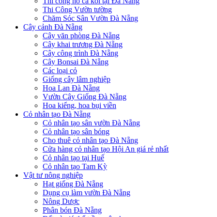
Thi công hồ cá koi tại Đà Nẵng
Thi Công Vườn tường
Chăm Sóc Sân Vườn Đà Nẵng
Cây cảnh Đà Nẵng
Cây văn phòng Đà Nẵng
Cây khai trương Đà Nẵng
Cây công trình Đà Nẵng
Cây Bonsai Đà Nẵng
Các loại cỏ
Giống cây lâm nghiệp
Hoa Lan Đà Nẵng
Vườn Cây Giống Đà Nẵng
Hoa kiểng, hoa bụi viền
Cỏ nhân tạo Đà Nẵng
Cỏ nhân tạo sân vườn Đà Nẵng
Cỏ nhân tạo sân bóng
Cho thuê cỏ nhân tạo Đà Nẵng
Cửa hàng cỏ nhân tạo Hội An giá rẻ nhất
Cỏ nhân tạo tại Huế
Cỏ nhân tạo Tam Kỳ
Vật tư nông nghiệp
Hạt giống Đà Nẵng
Dụng cụ làm vườn Đà Nẵng
Nông Dược
Phân bón Đà Nẵng