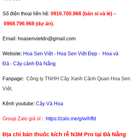
​Số điện thoại liên hệ:
0916.700.968 (bán sỉ và lẻ) –
0968.796.968
(
dự án).
Email: hoasenvietdn@gmail.com
Website:
Hoa Sen Việt
-
Hoa Sen Việt Đẹp
-
Hoa và
Đá
-
Cây cảnh Đà Nẵng
Fanpage:
Công ty TNHH Cây Xanh Cảnh Quan Hoa Sen
Việt.
Kênh youtube:
Cây Và Hoa
Group Zalo giá sỉ
:
https://zalo.me/g/wlhffd
Địa chỉ bán thuốc kích rễ N3M Pro tại Đà Nẵng