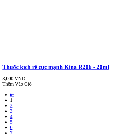
Thuốc kích rễ cực mạnh Kina R206 - 20ml
8,000 VND
Thêm Vào Giỏ
⇤
1
2
3
4
5
6
7