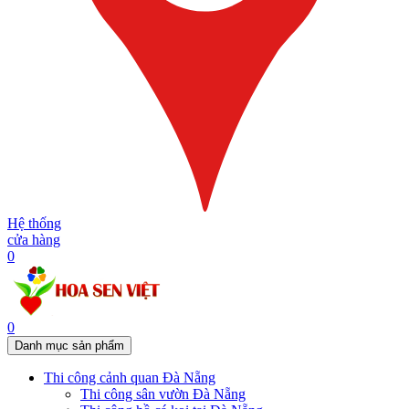
Hệ thống
cửa hàng
0
0
Danh mục sản phẩm
Thi công cảnh quan Đà Nẵng
Thi công sân vườn Đà Nẵng