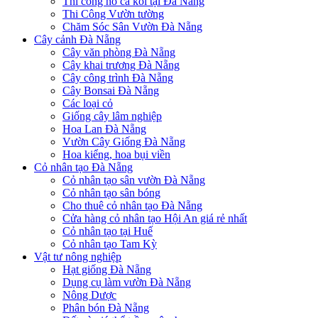
Thi công hồ cá koi tại Đà Nẵng
Thi Công Vườn tường
Chăm Sóc Sân Vườn Đà Nẵng
Cây cảnh Đà Nẵng
Cây văn phòng Đà Nẵng
Cây khai trương Đà Nẵng
Cây công trình Đà Nẵng
Cây Bonsai Đà Nẵng
Các loại cỏ
Giống cây lâm nghiệp
Hoa Lan Đà Nẵng
Vườn Cây Giống Đà Nẵng
Hoa kiểng, hoa bụi viền
Cỏ nhân tạo Đà Nẵng
Cỏ nhân tạo sân vườn Đà Nẵng
Cỏ nhân tạo sân bóng
Cho thuê cỏ nhân tạo Đà Nẵng
Cửa hàng cỏ nhân tạo Hội An giá rẻ nhất
Cỏ nhân tạo tại Huế
Cỏ nhân tạo Tam Kỳ
Vật tư nông nghiệp
Hạt giống Đà Nẵng
Dụng cụ làm vườn Đà Nẵng
Nông Dược
Phân bón Đà Nẵng