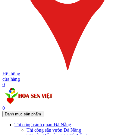
Hệ thống
cửa hàng
0
0
Danh mục sản phẩm
Thi công cảnh quan Đà Nẵng
Thi công sân vườn Đà Nẵng