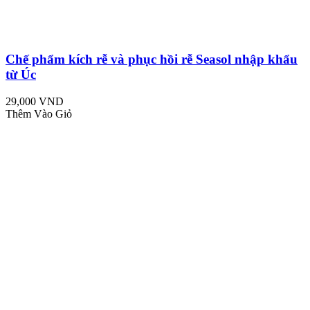
Chế phẩm kích rễ và phục hồi rễ Seasol nhập khẩu
từ Úc
29,000 VND
Thêm Vào Giỏ