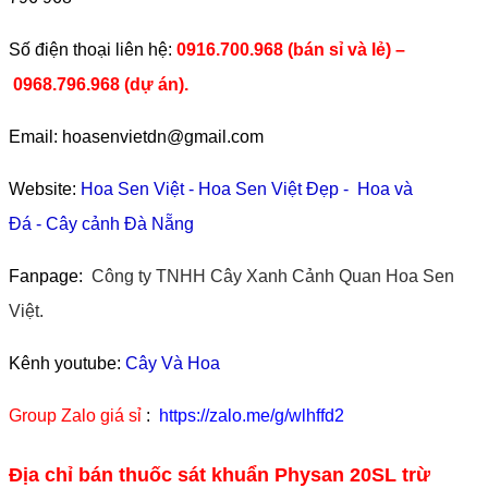
​Số điện thoại liên hệ:
0916.700.968 (bán sỉ và lẻ) –
0968.796.968
(
dự án).
Email: hoasenvietdn@gmail.com
Website:
Hoa Sen Việt
-
Hoa Sen Việt Đẹp
-
Hoa và
Đá
-
Cây cảnh Đà Nẵng
Fanpage:
Công ty TNHH Cây Xanh Cảnh Quan Hoa Sen
Việt.
Kênh youtube:
Cây Và Hoa
Group Zalo giá sỉ
:
https://zalo.me/g/wlhffd2
Địa chỉ bán thuốc sát khuẩn Physan 20SL trừ