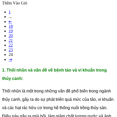
Thêm Vào Giỏ
1
...
⇤
18
19
20
21
22
23
24
⇥
1. Thối nhũn và vấn đề về bệnh tảo và vi khuẩn trong
thủy canh:
Thối nhũn là một trong những vấn đề phổ biến trong ngành
thủy canh, gây ra do sự phát triển quá mức của tảo, vi khuẩn
và các hạt rác hữu cơ trong hệ thống nuôi trồng thủy sản.
Điều này gây ra mùi hôi, làm giảm chất lượng nước và ảnh