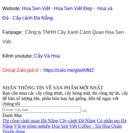
Website:
Hoa Sen Việt
-
Hoa Sen Việt Đẹp
-
Hoa và
Đá
-
Cây cảnh Đà Nẵng
Fanpage:
Công ty TNHH Cây Xanh Cảnh Quan Hoa Sen
Việt.
Kênh youtube:
Cây Và Hoa
Group Zalo giá sỉ
:
https://zalo.me/g/wlhffd2
NHẬN THÔNG TIN VỀ SẢN PHẨM MỚI NHẤT
Bạn cần mua các cây công trình, cây bóng mát, thi công dự án, cây
để bàn số lượng lớn, phân bón hay hạt giống. liên hệ ngay với
chúng tôi
Danh Mục
Thi công cảnh quan Đà Nẵng
Cây cảnh Đà Nẵng
Cỏ nhân tạo Đà
Nẵng
Vật tư nông nghiệp
Hoa Sen Việt Coffee - Trà Hoa Quán
Tuyển dụng