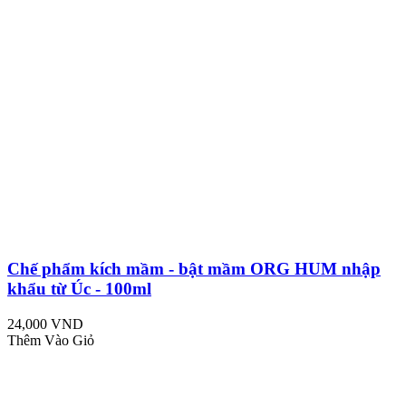
Chế phẩm kích mầm - bật mầm ORG HUM nhập
khẩu từ Úc - 100ml
24,000 VND
Thêm Vào Giỏ