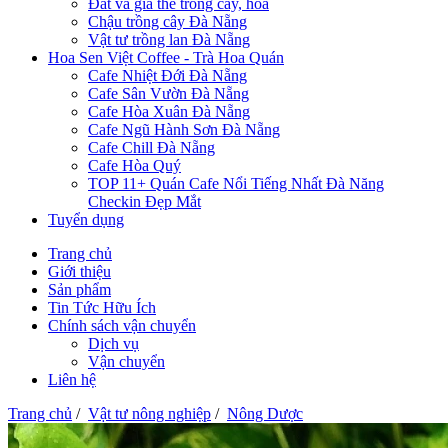
Đất và giá thể trồng cây, hoa
Chậu trồng cây Đà Nẵng
Vật tư trồng lan Đà Nẵng
Hoa Sen Việt Coffee - Trà Hoa Quán
Cafe Nhiệt Đới Đà Nẵng
Cafe Sân Vườn Đà Nẵng
Cafe Hòa Xuân Đà Nẵng
Cafe Ngũ Hành Sơn Đà Nẵng
Cafe Chill Đà Nẵng
Cafe Hòa Quý
TOP 11+ Quán Cafe Nổi Tiếng Nhất Đà Năng
Checkin Đẹp Mắt
Tuyển dụng
Trang chủ
Giới thiệu
Sản phẩm
Tin Tức Hữu Ích
Chính sách vận chuyển
Dịch vụ
Vận chuyển
Liên hệ
Trang chủ
/
Vật tư nông nghiệp
/
Nông Dược