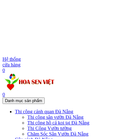
Hệ thống
cửa hàng
0
0
Danh mục sản phẩm
Thi công cảnh quan Đà Nẵng
Thi công sân vườn Đà Nẵng
Thi công hồ cá koi tại Đà Nẵng
Thi Công Vườn tường
Chăm Sóc Sân Vườn Đà Nẵng