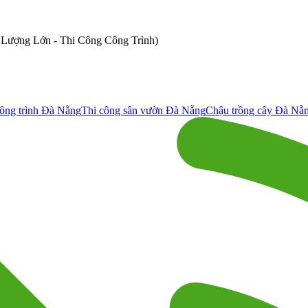
ố Lượng Lớn - Thi Công Công Trình)
ông trình Đà Nẵng
Thi công sân vườn Đà Nẵng
Chậu trồng cây Đà Nẵ