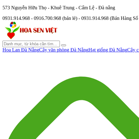
573 Nguyễn Hữu Thọ - Khuê Trung - Cẩm Lệ - Đà nẵng
0931.914.968 - 0916.700.968 (bán lẻ) - 0931.914.968 (Bán Hàng S
Hoa Lan Đà Nẵng
Cây văn phòng Đà Nẵng
Hạt giống Đà Nẵng
Cây c