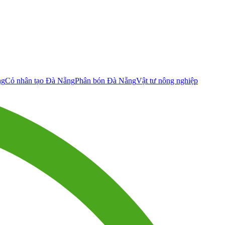
ng
Cỏ nhân tạo Đà Nẵng
Phân bón Đà Nẵng
Vật tư nông nghiệp