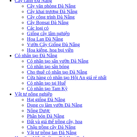
Cây cảnh Đà Nẵng
Cây văn phòng Đà Nẵng
Cây khai trương Đà Nẵng
Cây công trình Đà Nẵng
Cây Bonsai Đà Nẵng
Các loại cỏ
Giống cây lâm nghiệp
Hoa Lan Đà Nẵng
Vườn Cây Giống Đà Nẵng
Hoa kiểng, hoa bụi viền
Cỏ nhân tạo Đà Nẵng
Cỏ nhân tạo sân vườn Đà Nẵng
Cỏ nhân tạo sân bóng
Cho thuê cỏ nhân tạo Đà Nẵng
Cửa hàng cỏ nhân tạo Hội An giá rẻ nhất
Cỏ nhân tạo tại Huế
Cỏ nhân tạo Tam Kỳ
Vật tư nông nghiệp
Hạt giống Đà Nẵng
Dụng cụ làm vườn Đà Nẵng
Nông Dược
Phân bón Đà Nẵng
Đất và giá thể trồng cây, hoa
Chậu trồng cây Đà Nẵng
Vật tư trồng lan Đà Nẵng