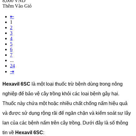
8,000 VND
Thêm Vào Giỏ
⇤
1
2
3
4
5
6
7
...
24
⇥
Hexavil 6SC
là một loại thuốc trừ bệnh dùng trong nông
nghiệp để bảo vệ cây trồng khỏi các loại bệnh gây hại.
Thuốc này chứa một hoặc nhiều chất chống nấm hiệu quả
và được sử dụng rộng rãi để ngăn chặn và kiểm soát sự lây
lan của các bệnh nấm trên cây trồng. Dưới đây là số thông
tin về
Hexavil 6SC
: