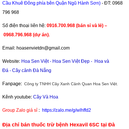
Cầu Khuê Đông phía bên Quận Ngũ Hành Sơn)
- ĐT:
0968
796 968
​Số điện thoại liên hệ:
0916.700.968 (bán sỉ và lẻ) –
0968.796.968
(
dự án).
Email: hoasenvietdn@gmail.com
Website:
Hoa Sen Việt
-
Hoa Sen Việt Đẹp
-
Hoa và
Đá
-
Cây cảnh Đà Nẵng
Fanpage:
Công ty TNHH Cây Xanh Cảnh Quan Hoa Sen Việt.
Kênh youtube:
Cây Và Hoa
Group Zalo giá sỉ
:
https://zalo.me/g/wlhffd2
Địa chỉ bán thuốc trừ bệnh Hexavil 6SC tại Đà