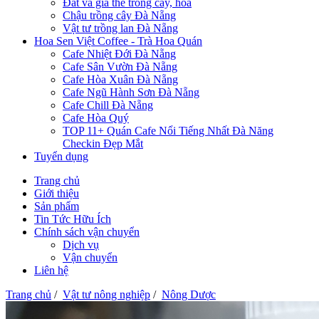
Đất và giá thể trồng cây, hoa
Chậu trồng cây Đà Nẵng
Vật tư trồng lan Đà Nẵng
Hoa Sen Việt Coffee - Trà Hoa Quán
Cafe Nhiệt Đới Đà Nẵng
Cafe Sân Vườn Đà Nẵng
Cafe Hòa Xuân Đà Nẵng
Cafe Ngũ Hành Sơn Đà Nẵng
Cafe Chill Đà Nẵng
Cafe Hòa Quý
TOP 11+ Quán Cafe Nổi Tiếng Nhất Đà Năng
Checkin Đẹp Mắt
Tuyển dụng
Trang chủ
Giới thiệu
Sản phẩm
Tin Tức Hữu Ích
Chính sách vận chuyển
Dịch vụ
Vận chuyển
Liên hệ
Trang chủ
/
Vật tư nông nghiệp
/
Nông Dược