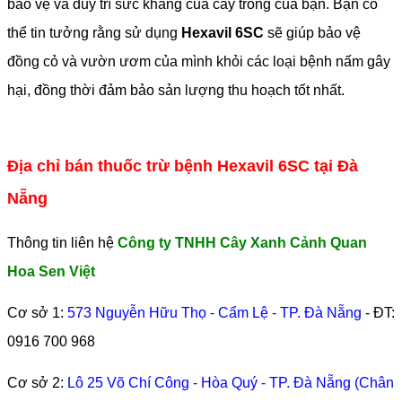
bảo vệ và duy trì sức kháng của cây trồng của bạn. Bạn có
thể tin tưởng rằng sử dụng
Hexavil 6SC
sẽ giúp bảo vệ
đồng cỏ và vườn ươm của mình khỏi các loại bệnh nấm gây
hại, đồng thời đảm bảo sản lượng thu hoạch tốt nhất.
Địa chỉ bán thuốc trừ bệnh Hexavil 6SC tại Đà
Nẵng
Thông tin liên hệ
Công ty TNHH Cây Xanh Cảnh Quan
Hoa Sen Việt
Cơ sở 1:
573 Nguyễn Hữu Thọ - Cẩm Lệ - TP. Đà Nẵng
- ĐT:
0916 700 968
Cơ sở 2:
Lô 25 Võ Chí Công - Hòa Quý - TP. Đà Nẵng (Chân