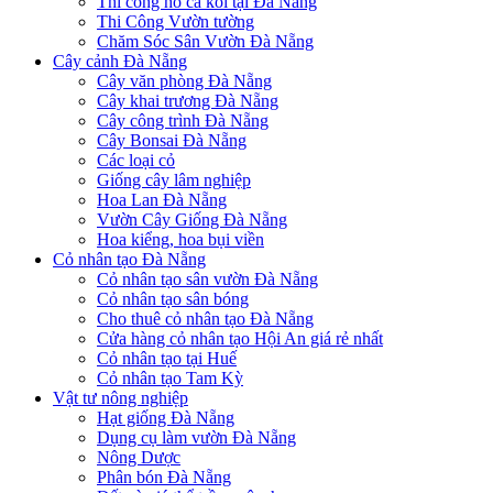
Thi công hồ cá koi tại Đà Nẵng
Thi Công Vườn tường
Chăm Sóc Sân Vườn Đà Nẵng
Cây cảnh Đà Nẵng
Cây văn phòng Đà Nẵng
Cây khai trương Đà Nẵng
Cây công trình Đà Nẵng
Cây Bonsai Đà Nẵng
Các loại cỏ
Giống cây lâm nghiệp
Hoa Lan Đà Nẵng
Vườn Cây Giống Đà Nẵng
Hoa kiểng, hoa bụi viền
Cỏ nhân tạo Đà Nẵng
Cỏ nhân tạo sân vườn Đà Nẵng
Cỏ nhân tạo sân bóng
Cho thuê cỏ nhân tạo Đà Nẵng
Cửa hàng cỏ nhân tạo Hội An giá rẻ nhất
Cỏ nhân tạo tại Huế
Cỏ nhân tạo Tam Kỳ
Vật tư nông nghiệp
Hạt giống Đà Nẵng
Dụng cụ làm vườn Đà Nẵng
Nông Dược
Phân bón Đà Nẵng