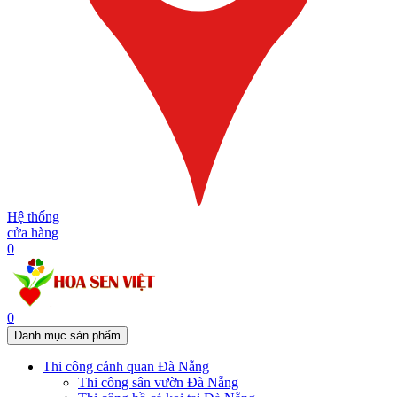
Hệ thống
cửa hàng
0
0
Danh mục sản phẩm
Thi công cảnh quan Đà Nẵng
Thi công sân vườn Đà Nẵng