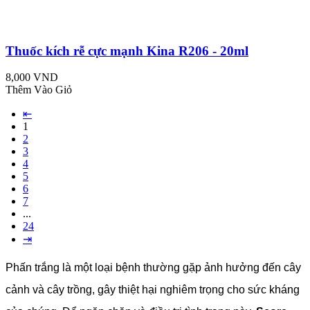
Thuốc kích rễ cực mạnh Kina R206 - 20ml
8,000 VND
Thêm Vào Giỏ
⇤
1
2
3
4
5
6
7
...
24
⇥
Phấn trắng là một loại bệnh thường gặp ảnh hưởng đến cây
cảnh và cây trồng, gây thiệt hại nghiêm trọng cho sức kháng