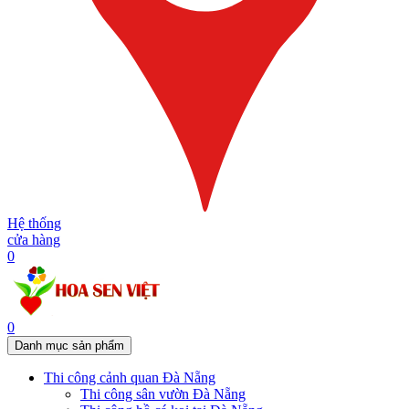
Hệ thống
cửa hàng
0
0
Danh mục sản phẩm
Thi công cảnh quan Đà Nẵng
Thi công sân vườn Đà Nẵng