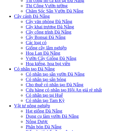
Thi công hồ cá koi tại Đà Nẵng
Thi Công Vườn tường
Chăm Sóc Sân Vườn Đà Nẵng
Cây cảnh Đà Nẵng
Cây văn phòng Đà Nẵng
Cây khai trương Đà Nẵng
Cây công trình Đà Nẵng
Cây Bonsai Đà Nẵng
Các loại cỏ
Giống cây lâm nghiệp
Hoa Lan Đà Nẵng
Vườn Cây Giống Đà Nẵng
Hoa kiểng, hoa bụi viền
Cỏ nhân tạo Đà Nẵng
Cỏ nhân tạo sân vườn Đà Nẵng
Cỏ nhân tạo sân bóng
Cho thuê cỏ nhân tạo Đà Nẵng
Cửa hàng cỏ nhân tạo Hội An giá rẻ nhất
Cỏ nhân tạo tại Huế
Cỏ nhân tạo Tam Kỳ
Vật tư nông nghiệp
Hạt giống Đà Nẵng
Dụng cụ làm vườn Đà Nẵng
Nông Dược
Phân bón Đà Nẵng