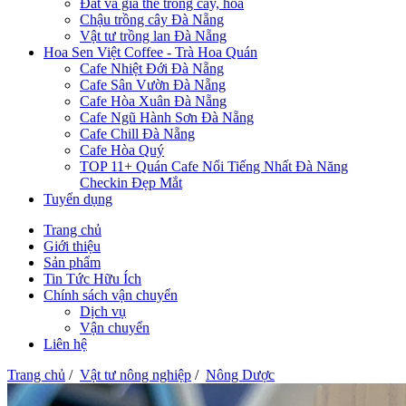
Đất và giá thể trồng cây, hoa
Chậu trồng cây Đà Nẵng
Vật tư trồng lan Đà Nẵng
Hoa Sen Việt Coffee - Trà Hoa Quán
Cafe Nhiệt Đới Đà Nẵng
Cafe Sân Vườn Đà Nẵng
Cafe Hòa Xuân Đà Nẵng
Cafe Ngũ Hành Sơn Đà Nẵng
Cafe Chill Đà Nẵng
Cafe Hòa Quý
TOP 11+ Quán Cafe Nổi Tiếng Nhất Đà Năng
Checkin Đẹp Mắt
Tuyển dụng
Trang chủ
Giới thiệu
Sản phẩm
Tin Tức Hữu Ích
Chính sách vận chuyển
Dịch vụ
Vận chuyển
Liên hệ
Trang chủ
/
Vật tư nông nghiệp
/
Nông Dược