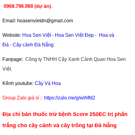
0968.796.968
(
dự án).
Email: hoasenvietdn@gmail.com
Website:
Hoa Sen Việt
-
Hoa Sen Việt Đẹp
-
Hoa và
Đá
-
Cây cảnh Đà Nẵng
Fanpage:
Công ty TNHH Cây Xanh Cảnh Quan Hoa Sen
Việt.
Kênh youtube:
Cây Và Hoa
Group Zalo giá sỉ
:
https://zalo.me/g/wlhffd2
Địa chỉ bán thuốc trừ bệnh Score 250EC trị phấn
trắng cho cây cảnh và cây trồng tại Đà Nẵng