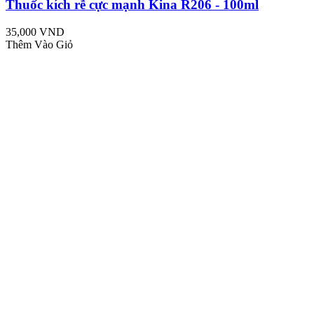
Thuốc kích rễ cực mạnh Kina R206 - 100ml
35,000 VND
Thêm Vào Giỏ