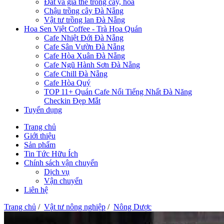
Đất và giá thể trồng cây, hoa
Chậu trồng cây Đà Nẵng
Vật tư trồng lan Đà Nẵng
Hoa Sen Việt Coffee - Trà Hoa Quán
Cafe Nhiệt Đới Đà Nẵng
Cafe Sân Vườn Đà Nẵng
Cafe Hòa Xuân Đà Nẵng
Cafe Ngũ Hành Sơn Đà Nẵng
Cafe Chill Đà Nẵng
Cafe Hòa Quý
TOP 11+ Quán Cafe Nổi Tiếng Nhất Đà Năng
Checkin Đẹp Mắt
Tuyển dụng
Trang chủ
Giới thiệu
Sản phẩm
Tin Tức Hữu Ích
Chính sách vận chuyển
Dịch vụ
Vận chuyển
Liên hệ
Trang chủ
/
Vật tư nông nghiệp
/
Nông Dược