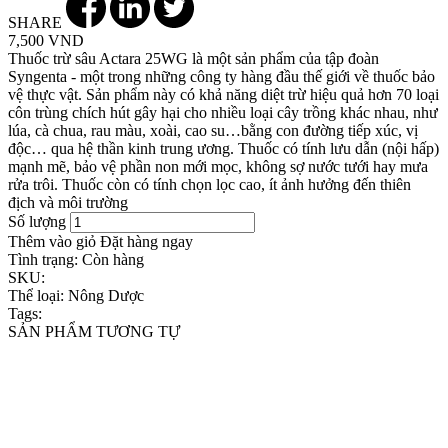
SHARE
7,500 VND
Thuốc trừ sâu Actara 25WG là một sản phẩm của tập đoàn
Syngenta - một trong những công ty hàng đầu thế giới về thuốc bảo
vệ thực vật. Sản phẩm này có khả năng diệt trừ hiệu quả hơn 70 loại
côn trùng chích hút gây hại cho nhiều loại cây trồng khác nhau, như
lúa, cà chua, rau màu, xoài, cao su…bằng con đường tiếp xúc, vị
độc… qua hệ thần kinh trung ương. Thuốc có tính lưu dẫn (nội hấp)
mạnh mẽ, bảo vệ phần non mới mọc, không sợ nước tưới hay mưa
rửa trôi. Thuốc còn có tính chọn lọc cao, ít ảnh hưởng đến thiên
địch và môi trường
Số lượng
Thêm vào giỏ
Đặt hàng ngay
Tình trạng:
Còn hàng
SKU:
Thể loại:
Nông Dược
Tags:
SẢN PHẨM TƯƠNG TỰ