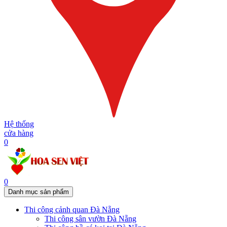
Hệ thống
cửa hàng
0
0
Danh mục sản phẩm
Thi công cảnh quan Đà Nẵng
Thi công sân vườn Đà Nẵng