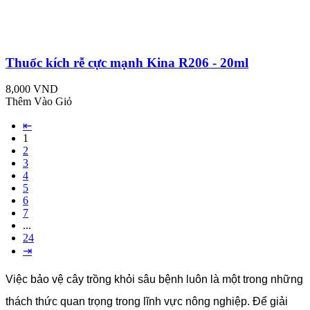
Thuốc kích rễ cực mạnh Kina R206 - 20ml
8,000 VND
Thêm Vào Giỏ
⇤
1
2
3
4
5
6
7
...
24
⇥
Việc bảo vệ cây trồng khỏi sâu bệnh luôn là một trong những
thách thức quan trọng trong lĩnh vực nông nghiệp. Để giải