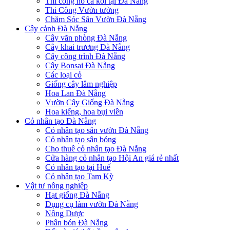
Thi công hồ cá koi tại Đà Nẵng
Thi Công Vườn tường
Chăm Sóc Sân Vườn Đà Nẵng
Cây cảnh Đà Nẵng
Cây văn phòng Đà Nẵng
Cây khai trương Đà Nẵng
Cây công trình Đà Nẵng
Cây Bonsai Đà Nẵng
Các loại cỏ
Giống cây lâm nghiệp
Hoa Lan Đà Nẵng
Vườn Cây Giống Đà Nẵng
Hoa kiểng, hoa bụi viền
Cỏ nhân tạo Đà Nẵng
Cỏ nhân tạo sân vườn Đà Nẵng
Cỏ nhân tạo sân bóng
Cho thuê cỏ nhân tạo Đà Nẵng
Cửa hàng cỏ nhân tạo Hội An giá rẻ nhất
Cỏ nhân tạo tại Huế
Cỏ nhân tạo Tam Kỳ
Vật tư nông nghiệp
Hạt giống Đà Nẵng
Dụng cụ làm vườn Đà Nẵng
Nông Dược
Phân bón Đà Nẵng