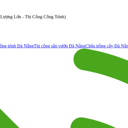
ố Lượng Lớn - Thi Công Công Trình)
ông trình Đà Nẵng
Thi công sân vườn Đà Nẵng
Chậu trồng cây Đà Nẵ