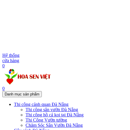
Hệ thống
cửa hàng
0
0
Danh mục sản phẩm
Thi công cảnh quan Đà Nẵng
Thi công sân vườn Đà Nẵng
Thi công hồ cá koi tại Đà Nẵng
Thi Công Vườn tường
Chăm Sóc Sân Vườn Đà Nẵng