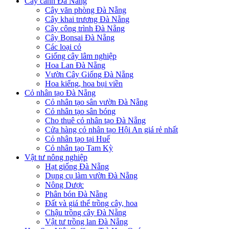
Cây cảnh Đà Nẵng
Cây văn phòng Đà Nẵng
Cây khai trương Đà Nẵng
Cây công trình Đà Nẵng
Cây Bonsai Đà Nẵng
Các loại cỏ
Giống cây lâm nghiệp
Hoa Lan Đà Nẵng
Vườn Cây Giống Đà Nẵng
Hoa kiểng, hoa bụi viền
Cỏ nhân tạo Đà Nẵng
Cỏ nhân tạo sân vườn Đà Nẵng
Cỏ nhân tạo sân bóng
Cho thuê cỏ nhân tạo Đà Nẵng
Cửa hàng cỏ nhân tạo Hội An giá rẻ nhất
Cỏ nhân tạo tại Huế
Cỏ nhân tạo Tam Kỳ
Vật tư nông nghiệp
Hạt giống Đà Nẵng
Dụng cụ làm vườn Đà Nẵng
Nông Dược
Phân bón Đà Nẵng
Đất và giá thể trồng cây, hoa
Chậu trồng cây Đà Nẵng
Vật tư trồng lan Đà Nẵng