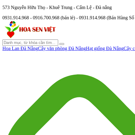
573 Nguyễn Hữu Thọ - Khuê Trung - Cẩm Lệ - Đà nẵng
0931.914.968 - 0916.700.968 (bán lẻ) - 0931.914.968 (Bán Hàng S
Hoa Lan Đà Nẵng
Cây văn phòng Đà Nẵng
Hạt giống Đà Nẵng
Cây c