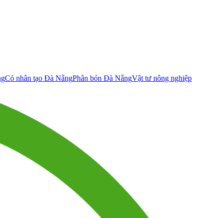
ng
Cỏ nhân tạo Đà Nẵng
Phân bón Đà Nẵng
Vật tư nông nghiệp