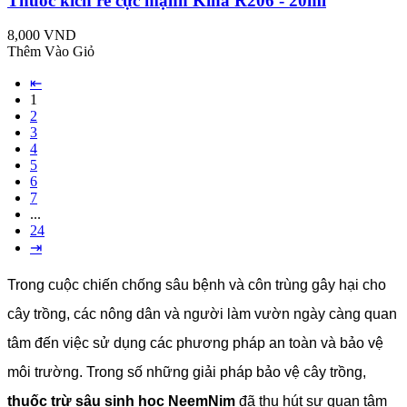
Thuốc kích rễ cực mạnh Kina R206 - 20ml
8,000 VND
Thêm Vào Giỏ
⇤
1
2
3
4
5
6
7
...
24
⇥
Trong cuộc chiến chống sâu bệnh và côn trùng gây hại cho
cây trồng, các nông dân và người làm vườn ngày càng quan
tâm đến việc sử dụng các phương pháp an toàn và bảo vệ
môi trường. Trong số những giải pháp bảo vệ cây trồng,
thuốc trừ sâu sinh học NeemNim
đã thu hút sự quan tâm