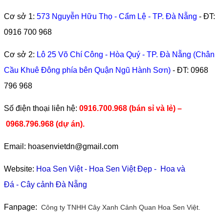
Cơ sở 1:
573 Nguyễn Hữu Thọ - Cẩm Lệ - TP. Đà Nẵng
- ĐT:
0916 700 968
Cơ sở 2:
Lô 25 Võ Chí Công - Hòa Quý - TP. Đà Nẵng (Chân
Cầu Khuê Đông phía bên Quận Ngũ Hành Sơn)
- ĐT:
0968
796 968
​Số điện thoại liên hệ:
0916.700.968 (bán sỉ và lẻ) –
0968.796.968
(
dự án).
Email: hoasenvietdn@gmail.com
Website:
Hoa Sen Việt
-
Hoa Sen Việt Đẹp
-
Hoa và
Đá
-
Cây cảnh Đà Nẵng
Fanpage:
Công ty TNHH Cây Xanh Cảnh Quan Hoa Sen Việt.