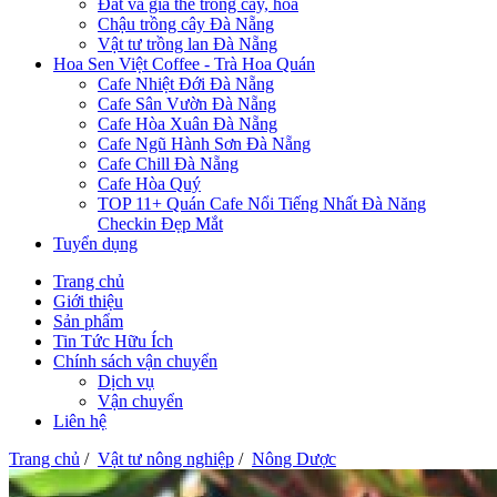
Đất và giá thể trồng cây, hoa
Chậu trồng cây Đà Nẵng
Vật tư trồng lan Đà Nẵng
Hoa Sen Việt Coffee - Trà Hoa Quán
Cafe Nhiệt Đới Đà Nẵng
Cafe Sân Vườn Đà Nẵng
Cafe Hòa Xuân Đà Nẵng
Cafe Ngũ Hành Sơn Đà Nẵng
Cafe Chill Đà Nẵng
Cafe Hòa Quý
TOP 11+ Quán Cafe Nổi Tiếng Nhất Đà Năng
Checkin Đẹp Mắt
Tuyển dụng
Trang chủ
Giới thiệu
Sản phẩm
Tin Tức Hữu Ích
Chính sách vận chuyển
Dịch vụ
Vận chuyển
Liên hệ
Trang chủ
/
Vật tư nông nghiệp
/
Nông Dược