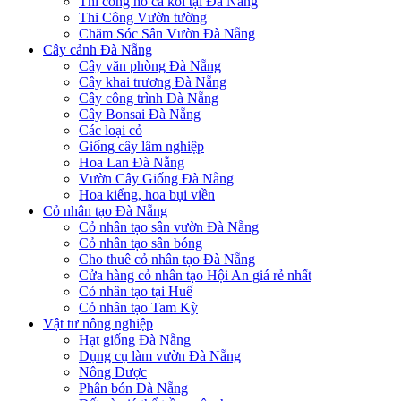
Thi công hồ cá koi tại Đà Nẵng
Thi Công Vườn tường
Chăm Sóc Sân Vườn Đà Nẵng
Cây cảnh Đà Nẵng
Cây văn phòng Đà Nẵng
Cây khai trương Đà Nẵng
Cây công trình Đà Nẵng
Cây Bonsai Đà Nẵng
Các loại cỏ
Giống cây lâm nghiệp
Hoa Lan Đà Nẵng
Vườn Cây Giống Đà Nẵng
Hoa kiểng, hoa bụi viền
Cỏ nhân tạo Đà Nẵng
Cỏ nhân tạo sân vườn Đà Nẵng
Cỏ nhân tạo sân bóng
Cho thuê cỏ nhân tạo Đà Nẵng
Cửa hàng cỏ nhân tạo Hội An giá rẻ nhất
Cỏ nhân tạo tại Huế
Cỏ nhân tạo Tam Kỳ
Vật tư nông nghiệp
Hạt giống Đà Nẵng
Dụng cụ làm vườn Đà Nẵng
Nông Dược
Phân bón Đà Nẵng