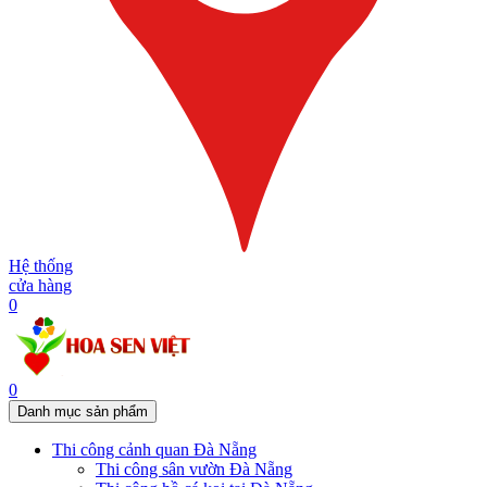
Hệ thống
cửa hàng
0
0
Danh mục sản phẩm
Thi công cảnh quan Đà Nẵng
Thi công sân vườn Đà Nẵng