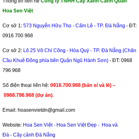
Thông tin liên hệ
Công ty TNHH Cây Xanh Cảnh Quan
Hoa Sen Việt
Cơ sở 1:
573 Nguyễn Hữu Thọ - Cẩm Lệ - TP. Đà Nẵng
- ĐT:
0916 700 968
Cơ sở 2:
Lô 25 Võ Chí Công - Hòa Quý - TP. Đà Nẵng (Chân
Cầu Khuê Đông phía bên Quận Ngũ Hành Sơn)
- ĐT:
0968
796 968
​Số điện thoại liên hệ:
0916.700.968 (bán sỉ và lẻ) –
0968.796.968
(
dự án).
Email: hoasenvietdn@gmail.com
Website:
Hoa Sen Việt
-
Hoa Sen Việt Đẹp
-
Hoa và
Đá
-
Cây cảnh Đà Nẵng