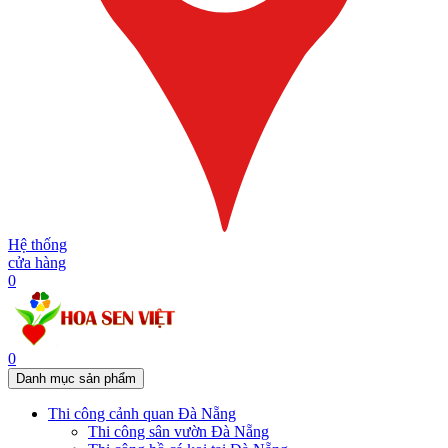
Hệ thống
cửa hàng
0
0
Danh mục sản phẩm
Thi công cảnh quan Đà Nẵng
Thi công sân vườn Đà Nẵng