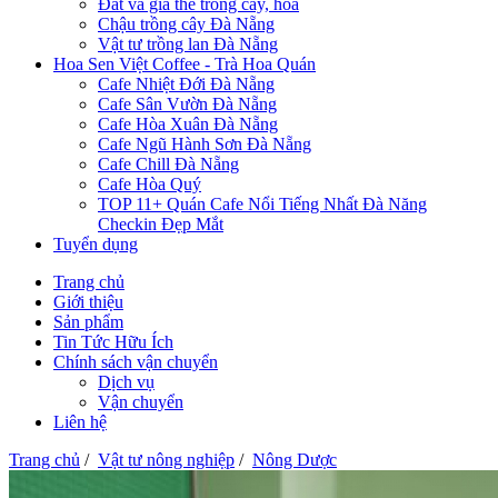
Đất và giá thể trồng cây, hoa
Chậu trồng cây Đà Nẵng
Vật tư trồng lan Đà Nẵng
Hoa Sen Việt Coffee - Trà Hoa Quán
Cafe Nhiệt Đới Đà Nẵng
Cafe Sân Vườn Đà Nẵng
Cafe Hòa Xuân Đà Nẵng
Cafe Ngũ Hành Sơn Đà Nẵng
Cafe Chill Đà Nẵng
Cafe Hòa Quý
TOP 11+ Quán Cafe Nổi Tiếng Nhất Đà Năng
Checkin Đẹp Mắt
Tuyển dụng
Trang chủ
Giới thiệu
Sản phẩm
Tin Tức Hữu Ích
Chính sách vận chuyển
Dịch vụ
Vận chuyển
Liên hệ
Trang chủ
/
Vật tư nông nghiệp
/
Nông Dược