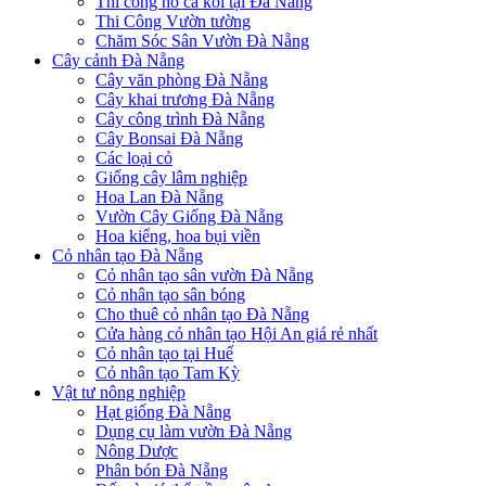
Thi công hồ cá koi tại Đà Nẵng
Thi Công Vườn tường
Chăm Sóc Sân Vườn Đà Nẵng
Cây cảnh Đà Nẵng
Cây văn phòng Đà Nẵng
Cây khai trương Đà Nẵng
Cây công trình Đà Nẵng
Cây Bonsai Đà Nẵng
Các loại cỏ
Giống cây lâm nghiệp
Hoa Lan Đà Nẵng
Vườn Cây Giống Đà Nẵng
Hoa kiểng, hoa bụi viền
Cỏ nhân tạo Đà Nẵng
Cỏ nhân tạo sân vườn Đà Nẵng
Cỏ nhân tạo sân bóng
Cho thuê cỏ nhân tạo Đà Nẵng
Cửa hàng cỏ nhân tạo Hội An giá rẻ nhất
Cỏ nhân tạo tại Huế
Cỏ nhân tạo Tam Kỳ
Vật tư nông nghiệp
Hạt giống Đà Nẵng
Dụng cụ làm vườn Đà Nẵng
Nông Dược
Phân bón Đà Nẵng