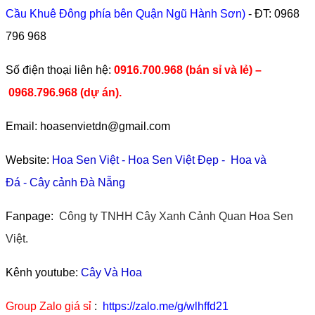
Cầu Khuê Đông phía bên Quận Ngũ Hành Sơn)
- ĐT:
0968
796 968
​Số điện thoại liên hệ:
0916.700.968 (bán sỉ và lẻ) –
0968.796.968
(
dự án).
Email: hoasenvietdn@gmail.com
Website:
Hoa Sen Việt
-
Hoa Sen Việt Đẹp
-
Hoa và
Đá
-
Cây cảnh Đà Nẵng
Fanpage:
Công ty TNHH Cây Xanh Cảnh Quan Hoa Sen
Việt.
Kênh youtube:
Cây Và Hoa
Group Zalo giá sỉ
:
https://zalo.me/g/wlhffd21