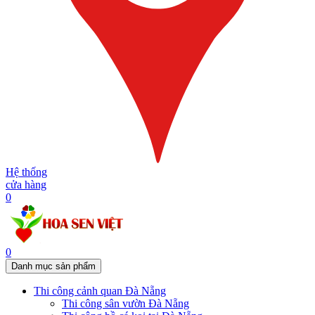
Hệ thống
cửa hàng
0
0
Danh mục sản phẩm
Thi công cảnh quan Đà Nẵng
Thi công sân vườn Đà Nẵng