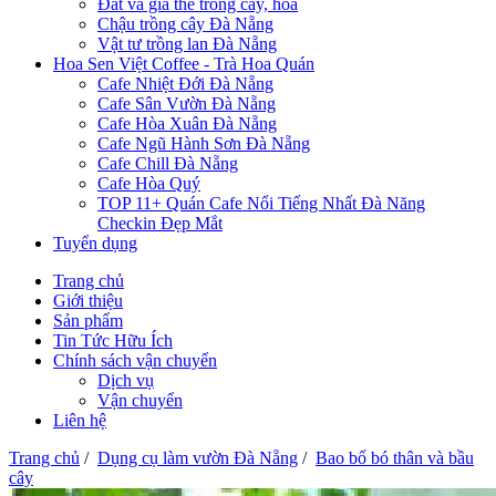
Đất và giá thể trồng cây, hoa
Chậu trồng cây Đà Nẵng
Vật tư trồng lan Đà Nẵng
Hoa Sen Việt Coffee - Trà Hoa Quán
Cafe Nhiệt Đới Đà Nẵng
Cafe Sân Vườn Đà Nẵng
Cafe Hòa Xuân Đà Nẵng
Cafe Ngũ Hành Sơn Đà Nẵng
Cafe Chill Đà Nẵng
Cafe Hòa Quý
TOP 11+ Quán Cafe Nổi Tiếng Nhất Đà Năng
Checkin Đẹp Mắt
Tuyển dụng
Trang chủ
Giới thiệu
Sản phẩm
Tin Tức Hữu Ích
Chính sách vận chuyển
Dịch vụ
Vận chuyển
Liên hệ
Trang chủ
/
Dụng cụ làm vườn Đà Nẵng
/
Bao bố bó thân và bầu
cây