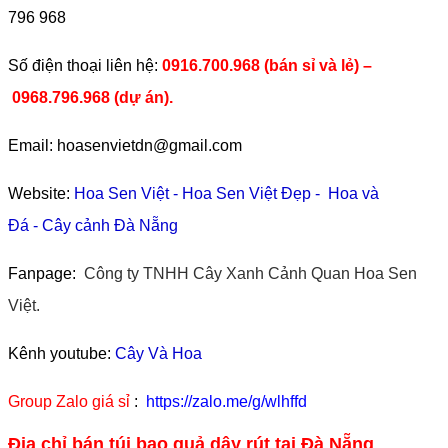
796 968
​Số điện thoại liên hệ:
0916.700.968 (bán sỉ và lẻ) –
0968.796.968
(
dự án).
Email: hoasenvietdn@gmail.com
Website:
Hoa Sen Việt
-
Hoa Sen Việt Đẹp
-
Hoa và
Đá
-
Cây cảnh Đà Nẵng
Fanpage:
Công ty TNHH Cây Xanh Cảnh Quan Hoa Sen
Việt.
Kênh youtube:
Cây Và Hoa
Group Zalo giá sỉ
:
https://zalo.me/g/wlhffd
Địa chỉ bán túi bao quả dây rút tại Đà Nẵng