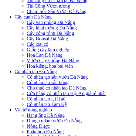
Thi công hồ cá koi tại Đà Nẵng
Thi Công Vườn tường
Chăm Sóc Sân Vườn Đà Nẵng
Cây cảnh Đà Nẵng
Cây văn phòng Đà Nẵng
Cây khai trương Đà Nẵng
Cây công trình Đà Nẵng
Cây Bonsai Đà Nẵng
Các loại cỏ
Giống cây lâm nghiệp
Hoa Lan Đà Nẵng
Vườn Cây Giống Đà Nẵng
Hoa kiểng, hoa bụi viền
Cỏ nhân tạo Đà Nẵng
Cỏ nhân tạo sân vườn Đà Nẵng
Cỏ nhân tạo sân bóng
Cho thuê cỏ nhân tạo Đà Nẵng
Cửa hàng cỏ nhân tạo Hội An giá rẻ nhất
Cỏ nhân tạo tại Huế
Cỏ nhân tạo Tam Kỳ
Vật tư nông nghiệp
Hạt giống Đà Nẵng
Dụng cụ làm vườn Đà Nẵng
Nông Dược
Phân bón Đà Nẵng