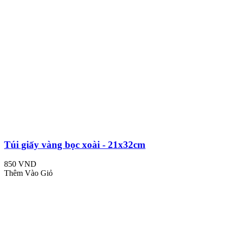
Túi giấy vàng bọc xoài - 21x32cm
850 VND
Thêm Vào Giỏ