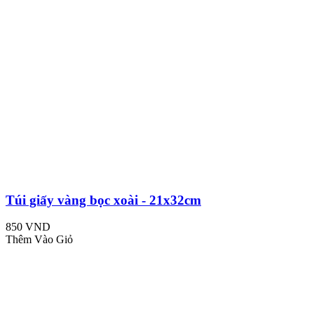
Túi giấy vàng bọc xoài - 21x32cm
850 VND
Thêm Vào Giỏ