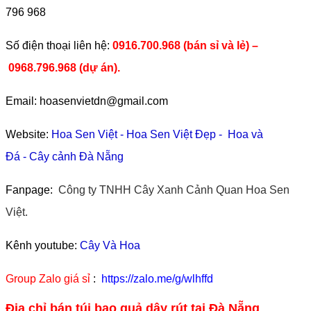
796 968
​Số điện thoại liên hệ:
0916.700.968 (bán sỉ và lẻ) –
0968.796.968
(
dự án).
Email: hoasenvietdn@gmail.com
Website:
Hoa Sen Việt
-
Hoa Sen Việt Đẹp
-
Hoa và
Đá
-
Cây cảnh Đà Nẵng
Fanpage:
Công ty TNHH Cây Xanh Cảnh Quan Hoa Sen
Việt.
Kênh youtube:
Cây Và Hoa
Group Zalo giá sỉ
:
https://zalo.me/g/wlhffd
Địa chỉ bán túi bao quả dây rút tại Đà Nẵng