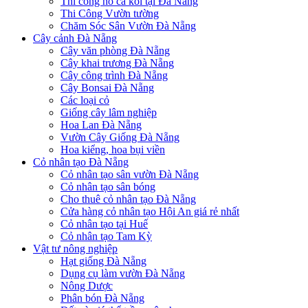
Thi công hồ cá koi tại Đà Nẵng
Thi Công Vườn tường
Chăm Sóc Sân Vườn Đà Nẵng
Cây cảnh Đà Nẵng
Cây văn phòng Đà Nẵng
Cây khai trương Đà Nẵng
Cây công trình Đà Nẵng
Cây Bonsai Đà Nẵng
Các loại cỏ
Giống cây lâm nghiệp
Hoa Lan Đà Nẵng
Vườn Cây Giống Đà Nẵng
Hoa kiểng, hoa bụi viền
Cỏ nhân tạo Đà Nẵng
Cỏ nhân tạo sân vườn Đà Nẵng
Cỏ nhân tạo sân bóng
Cho thuê cỏ nhân tạo Đà Nẵng
Cửa hàng cỏ nhân tạo Hội An giá rẻ nhất
Cỏ nhân tạo tại Huế
Cỏ nhân tạo Tam Kỳ
Vật tư nông nghiệp
Hạt giống Đà Nẵng
Dụng cụ làm vườn Đà Nẵng
Nông Dược
Phân bón Đà Nẵng