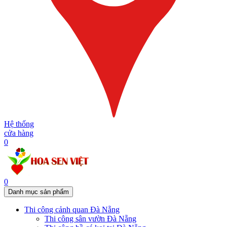
Hệ thống
cửa hàng
0
0
Danh mục sản phẩm
Thi công cảnh quan Đà Nẵng
Thi công sân vườn Đà Nẵng