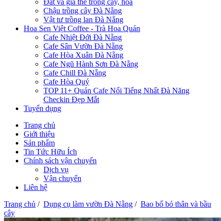
Đất và giá thể trồng cây, hoa
Chậu trồng cây Đà Nẵng
Vật tư trồng lan Đà Nẵng
Hoa Sen Việt Coffee - Trà Hoa Quán
Cafe Nhiệt Đới Đà Nẵng
Cafe Sân Vườn Đà Nẵng
Cafe Hòa Xuân Đà Nẵng
Cafe Ngũ Hành Sơn Đà Nẵng
Cafe Chill Đà Nẵng
Cafe Hòa Quý
TOP 11+ Quán Cafe Nổi Tiếng Nhất Đà Năng
Checkin Đẹp Mắt
Tuyển dụng
Trang chủ
Giới thiệu
Sản phẩm
Tin Tức Hữu Ích
Chính sách vận chuyển
Dịch vụ
Vận chuyển
Liên hệ
Trang chủ
/
Dụng cụ làm vườn Đà Nẵng
/
Bao bố bó thân và bầu
cây