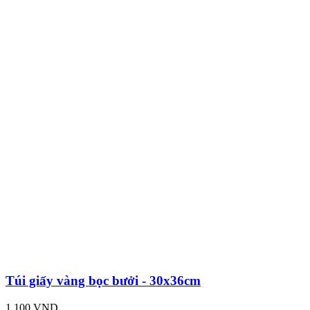
Túi giấy vàng bọc bưởi - 30x36cm
1,100 VND