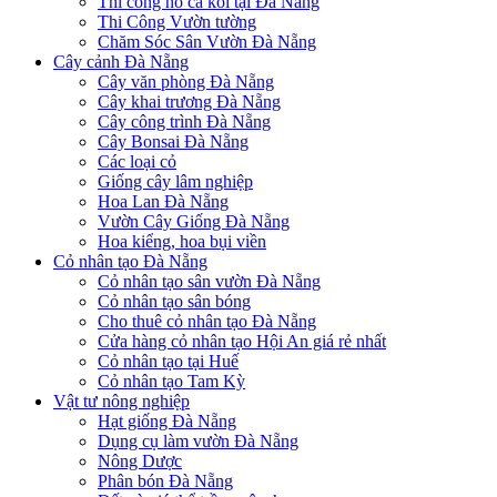
Thi công hồ cá koi tại Đà Nẵng
Thi Công Vườn tường
Chăm Sóc Sân Vườn Đà Nẵng
Cây cảnh Đà Nẵng
Cây văn phòng Đà Nẵng
Cây khai trương Đà Nẵng
Cây công trình Đà Nẵng
Cây Bonsai Đà Nẵng
Các loại cỏ
Giống cây lâm nghiệp
Hoa Lan Đà Nẵng
Vườn Cây Giống Đà Nẵng
Hoa kiểng, hoa bụi viền
Cỏ nhân tạo Đà Nẵng
Cỏ nhân tạo sân vườn Đà Nẵng
Cỏ nhân tạo sân bóng
Cho thuê cỏ nhân tạo Đà Nẵng
Cửa hàng cỏ nhân tạo Hội An giá rẻ nhất
Cỏ nhân tạo tại Huế
Cỏ nhân tạo Tam Kỳ
Vật tư nông nghiệp
Hạt giống Đà Nẵng
Dụng cụ làm vườn Đà Nẵng
Nông Dược
Phân bón Đà Nẵng