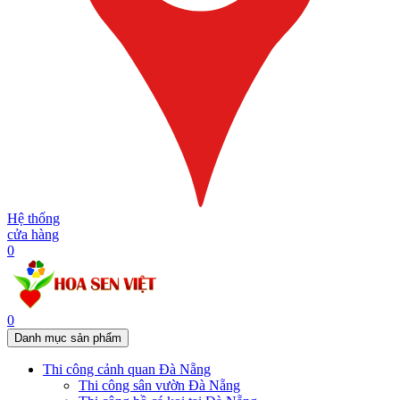
Hệ thống
cửa hàng
0
0
Danh mục sản phẩm
Thi công cảnh quan Đà Nẵng
Thi công sân vườn Đà Nẵng