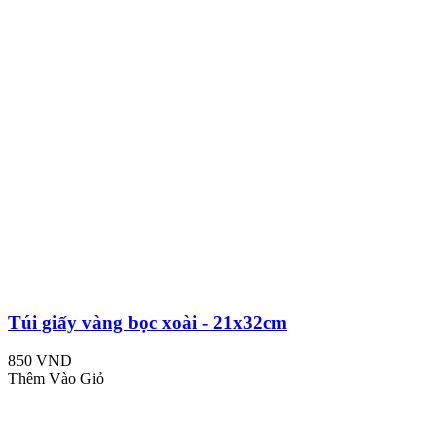
Túi giấy vàng bọc xoài - 21x32cm
850 VND
Thêm Vào Giỏ