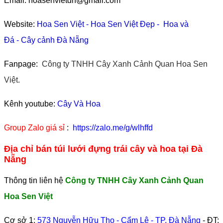
Email: hoasenvietdn@gmail.com
Website:
Hoa Sen Việt
-
Hoa Sen Việt Đẹp
-
Hoa và
Đá
-
Cây cảnh Đà Nẵng
Fanpage:
Công ty TNHH Cây Xanh Cảnh Quan Hoa Sen
Việt.
Kênh youtube:
Cây Và Hoa
Group Zalo giá sỉ
:
https://zalo.me/g/wlhffd
Địa chỉ bán túi lưới đựng trái cây và hoa tại Đà
Nẵng
Thông tin liên hệ
Công ty TNHH Cây Xanh Cảnh Quan
Hoa Sen Việt
Cơ sở 1:
573 Nguyễn Hữu Thọ - Cẩm Lệ - TP. Đà Nẵng
- ĐT: