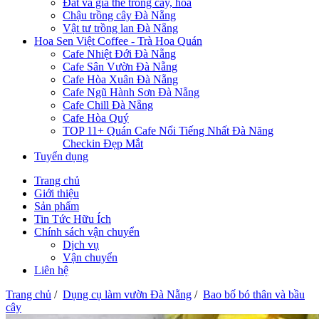
Đất và giá thể trồng cây, hoa
Chậu trồng cây Đà Nẵng
Vật tư trồng lan Đà Nẵng
Hoa Sen Việt Coffee - Trà Hoa Quán
Cafe Nhiệt Đới Đà Nẵng
Cafe Sân Vườn Đà Nẵng
Cafe Hòa Xuân Đà Nẵng
Cafe Ngũ Hành Sơn Đà Nẵng
Cafe Chill Đà Nẵng
Cafe Hòa Quý
TOP 11+ Quán Cafe Nổi Tiếng Nhất Đà Năng
Checkin Đẹp Mắt
Tuyển dụng
Trang chủ
Giới thiệu
Sản phẩm
Tin Tức Hữu Ích
Chính sách vận chuyển
Dịch vụ
Vận chuyển
Liên hệ
Trang chủ
/
Dụng cụ làm vườn Đà Nẵng
/
Bao bố bó thân và bầu
cây