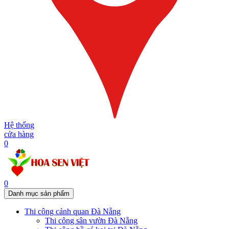
Hệ thống
cửa hàng
0
0
Danh mục sản phẩm
Thi công cảnh quan Đà Nẵng
Thi công sân vườn Đà Nẵng