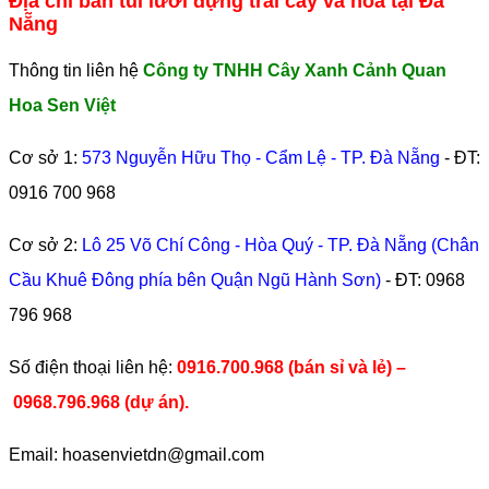
Địa chỉ bán túi lưới đựng trái cây và hoa tại Đà
Nẵng
Thông tin liên hệ
Công ty TNHH Cây Xanh Cảnh Quan
Hoa Sen Việt
Cơ sở 1:
573 Nguyễn Hữu Thọ - Cẩm Lệ - TP. Đà Nẵng
- ĐT:
0916 700 968
Cơ sở 2:
Lô 25 Võ Chí Công - Hòa Quý - TP. Đà Nẵng (Chân
Cầu Khuê Đông phía bên Quận Ngũ Hành Sơn)
- ĐT:
0968
796 968
​Số điện thoại liên hệ:
0916.700.968 (bán sỉ và lẻ) –
0968.796.968
(
dự án).
Email: hoasenvietdn@gmail.com