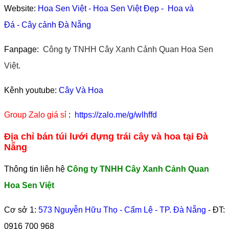
Website:
Hoa Sen Việt
-
Hoa Sen Việt Đẹp
-
Hoa và
Đá
-
Cây cảnh Đà Nẵng
Fanpage:
Công ty TNHH Cây Xanh Cảnh Quan Hoa Sen
Việt.
Kênh youtube:
Cây Và Hoa
Group Zalo giá sỉ
:
https://zalo.me/g/wlhffd
Địa chỉ bán túi lưới đựng trái cây và hoa tại Đà
Nẵng
Thông tin liên hệ
Công ty TNHH Cây Xanh Cảnh Quan
Hoa Sen Việt
Cơ sở 1:
573 Nguyễn Hữu Thọ - Cẩm Lệ - TP. Đà Nẵng
- ĐT:
0916 700 968