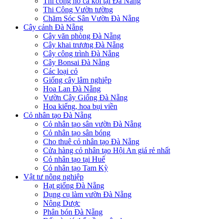
Thi công hồ cá koi tại Đà Nẵng
Thi Công Vườn tường
Chăm Sóc Sân Vườn Đà Nẵng
Cây cảnh Đà Nẵng
Cây văn phòng Đà Nẵng
Cây khai trương Đà Nẵng
Cây công trình Đà Nẵng
Cây Bonsai Đà Nẵng
Các loại cỏ
Giống cây lâm nghiệp
Hoa Lan Đà Nẵng
Vườn Cây Giống Đà Nẵng
Hoa kiểng, hoa bụi viền
Cỏ nhân tạo Đà Nẵng
Cỏ nhân tạo sân vườn Đà Nẵng
Cỏ nhân tạo sân bóng
Cho thuê cỏ nhân tạo Đà Nẵng
Cửa hàng cỏ nhân tạo Hội An giá rẻ nhất
Cỏ nhân tạo tại Huế
Cỏ nhân tạo Tam Kỳ
Vật tư nông nghiệp
Hạt giống Đà Nẵng
Dụng cụ làm vườn Đà Nẵng
Nông Dược
Phân bón Đà Nẵng