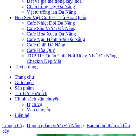
Đất và giá thể trồng cây, hoa
Chậu trồng cây Đà Nẵng
Vật tư trồng lan Đà Nẵng
Hoa Sen Việt Coffee - Trà Hoa Quán
Cafe Nhiệt Đới Đà Nẵng
Cafe Sân Vườn Đà Nẵng
Cafe Hòa Xuân Đà Nẵng
Cafe Ngũ Hành Sơn Đà Nẵng
Cafe Chill Đà Nẵng
Cafe Hòa Quý
TOP 11+ Quán Cafe Nổi Tiếng Nhất Đà Năng
Checkin Đẹp Mắt
Tuyển dụng
Trang chủ
Giới thiệu
Sản phẩm
Tin Tức Hữu Ích
Chính sách vận chuyển
Dịch vụ
Vận chuyển
Liên hệ
Trang chủ
/
Dụng cụ làm vườn Đà Nẵng
/
Bao bố bó thân và bầu
cây