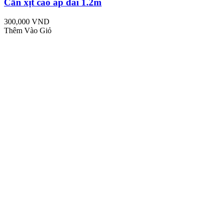
Cần xịt cao áp dài 1.2m
300,000 VND
Thêm Vào Giỏ