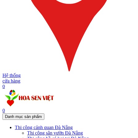
Hệ thống
cửa hàng
0
0
Danh mục sản phẩm
Thi công cảnh quan Đà Nẵng
Thi công sân vườn Đà Nẵng