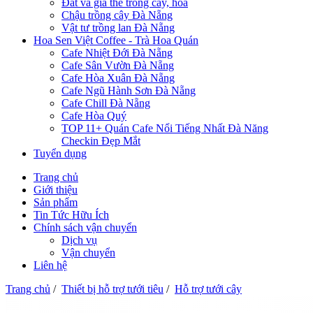
Đất và giá thể trồng cây, hoa
Chậu trồng cây Đà Nẵng
Vật tư trồng lan Đà Nẵng
Hoa Sen Việt Coffee - Trà Hoa Quán
Cafe Nhiệt Đới Đà Nẵng
Cafe Sân Vườn Đà Nẵng
Cafe Hòa Xuân Đà Nẵng
Cafe Ngũ Hành Sơn Đà Nẵng
Cafe Chill Đà Nẵng
Cafe Hòa Quý
TOP 11+ Quán Cafe Nổi Tiếng Nhất Đà Năng
Checkin Đẹp Mắt
Tuyển dụng
Trang chủ
Giới thiệu
Sản phẩm
Tin Tức Hữu Ích
Chính sách vận chuyển
Dịch vụ
Vận chuyển
Liên hệ
Trang chủ
/
Thiết bị hỗ trợ tưới tiêu
/
Hỗ trợ tưới cây