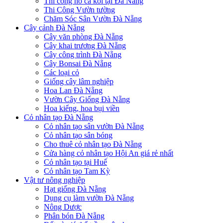
Thi công hồ cá koi tại Đà Nẵng
Thi Công Vườn tường
Chăm Sóc Sân Vườn Đà Nẵng
Cây cảnh Đà Nẵng
Cây văn phòng Đà Nẵng
Cây khai trương Đà Nẵng
Cây công trình Đà Nẵng
Cây Bonsai Đà Nẵng
Các loại cỏ
Giống cây lâm nghiệp
Hoa Lan Đà Nẵng
Vườn Cây Giống Đà Nẵng
Hoa kiểng, hoa bụi viền
Cỏ nhân tạo Đà Nẵng
Cỏ nhân tạo sân vườn Đà Nẵng
Cỏ nhân tạo sân bóng
Cho thuê cỏ nhân tạo Đà Nẵng
Cửa hàng cỏ nhân tạo Hội An giá rẻ nhất
Cỏ nhân tạo tại Huế
Cỏ nhân tạo Tam Kỳ
Vật tư nông nghiệp
Hạt giống Đà Nẵng
Dụng cụ làm vườn Đà Nẵng
Nông Dược
Phân bón Đà Nẵng