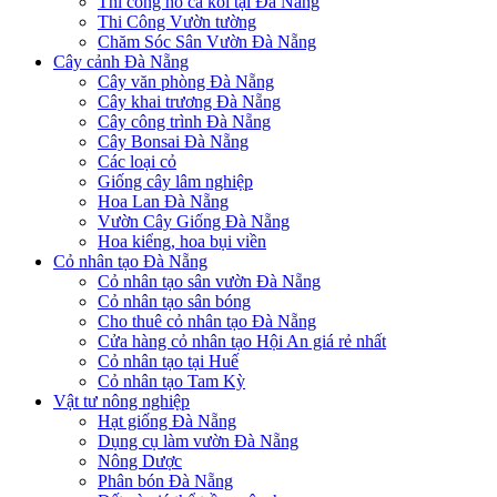
Thi công hồ cá koi tại Đà Nẵng
Thi Công Vườn tường
Chăm Sóc Sân Vườn Đà Nẵng
Cây cảnh Đà Nẵng
Cây văn phòng Đà Nẵng
Cây khai trương Đà Nẵng
Cây công trình Đà Nẵng
Cây Bonsai Đà Nẵng
Các loại cỏ
Giống cây lâm nghiệp
Hoa Lan Đà Nẵng
Vườn Cây Giống Đà Nẵng
Hoa kiểng, hoa bụi viền
Cỏ nhân tạo Đà Nẵng
Cỏ nhân tạo sân vườn Đà Nẵng
Cỏ nhân tạo sân bóng
Cho thuê cỏ nhân tạo Đà Nẵng
Cửa hàng cỏ nhân tạo Hội An giá rẻ nhất
Cỏ nhân tạo tại Huế
Cỏ nhân tạo Tam Kỳ
Vật tư nông nghiệp
Hạt giống Đà Nẵng
Dụng cụ làm vườn Đà Nẵng
Nông Dược
Phân bón Đà Nẵng