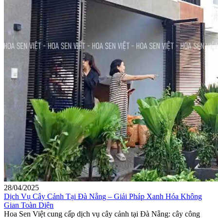
28/04/2025
Dịch Vụ Cây Cảnh Tại Đà Nẵng – Giải Pháp Xanh Hóa Không
Gian Toàn Diện
Hoa Sen Việt cung cấp dịch vụ cây cảnh tại Đà Nẵng: cây công