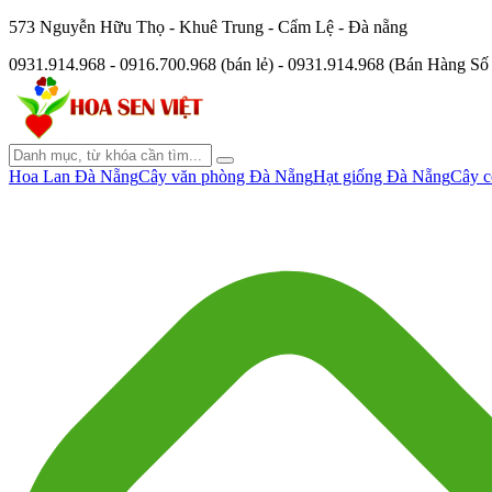
573 Nguyễn Hữu Thọ - Khuê Trung - Cẩm Lệ - Đà nẵng
0931.914.968 - 0916.700.968 (bán lẻ) - 0931.914.968 (Bán Hàng S
Hoa Lan Đà Nẵng
Cây văn phòng Đà Nẵng
Hạt giống Đà Nẵng
Cây c