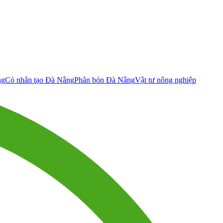
ng
Cỏ nhân tạo Đà Nẵng
Phân bón Đà Nẵng
Vật tư nông nghiệp