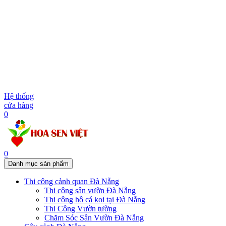
Hệ thống
cửa hàng
0
0
Danh mục sản phẩm
Thi công cảnh quan Đà Nẵng
Thi công sân vườn Đà Nẵng
Thi công hồ cá koi tại Đà Nẵng
Thi Công Vườn tường
Chăm Sóc Sân Vườn Đà Nẵng