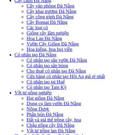
Cây cảnh Đà Nẵng
Cây văn phòng Đà Nẵng
Cây khai trương Đà Nẵng
Cây công trình Đà Nẵng
Cây Bonsai Đà Nẵng
Các loại cỏ
Giống cây lâm nghiệp
Hoa Lan Đà Nẵng
Vườn Cây Giống Đà Nẵng
Hoa kiểng, hoa bụi viền
Cỏ nhân tạo Đà Nẵng
Cỏ nhân tạo sân vườn Đà Nẵng
Cỏ nhân tạo sân bóng
Cho thuê cỏ nhân tạo Đà Nẵng
Cửa hàng cỏ nhân tạo Hội An giá rẻ nhất
Cỏ nhân tạo tại Huế
Cỏ nhân tạo Tam Kỳ
Vật tư nông nghiệp
Hạt giống Đà Nẵng
Dụng cụ làm vườn Đà Nẵng
Nông Dược
Phân bón Đà Nẵng
Đất và giá thể trồng cây, hoa
Chậu trồng cây Đà Nẵng
Vật tư trồng lan Đà Nẵng