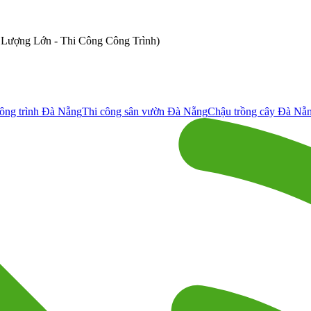
ố Lượng Lớn - Thi Công Công Trình)
ông trình Đà Nẵng
Thi công sân vườn Đà Nẵng
Chậu trồng cây Đà Nẵ