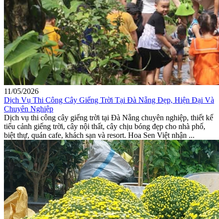
11/05/2026
Dịch Vụ Thi Công Cây Giếng Trời Tại Đà Nẵng Đẹp, Hiện Đại Và
Chuyên Nghiệp
Dịch vụ thi công cây giếng trời tại Đà Nẵng chuyên nghiệp, thiết kế
tiểu cảnh giếng trời, cây nội thất, cây chịu bóng đẹp cho nhà phố,
biệt thự, quán cafe, khách sạn và resort. Hoa Sen Việt nhận ...