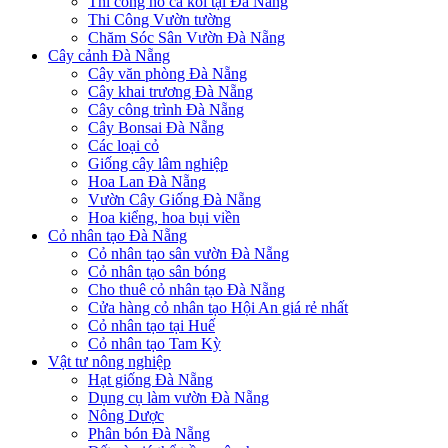
Thi công hồ cá koi tại Đà Nẵng
Thi Công Vườn tường
Chăm Sóc Sân Vườn Đà Nẵng
Cây cảnh Đà Nẵng
Cây văn phòng Đà Nẵng
Cây khai trương Đà Nẵng
Cây công trình Đà Nẵng
Cây Bonsai Đà Nẵng
Các loại cỏ
Giống cây lâm nghiệp
Hoa Lan Đà Nẵng
Vườn Cây Giống Đà Nẵng
Hoa kiểng, hoa bụi viền
Cỏ nhân tạo Đà Nẵng
Cỏ nhân tạo sân vườn Đà Nẵng
Cỏ nhân tạo sân bóng
Cho thuê cỏ nhân tạo Đà Nẵng
Cửa hàng cỏ nhân tạo Hội An giá rẻ nhất
Cỏ nhân tạo tại Huế
Cỏ nhân tạo Tam Kỳ
Vật tư nông nghiệp
Hạt giống Đà Nẵng
Dụng cụ làm vườn Đà Nẵng
Nông Dược
Phân bón Đà Nẵng