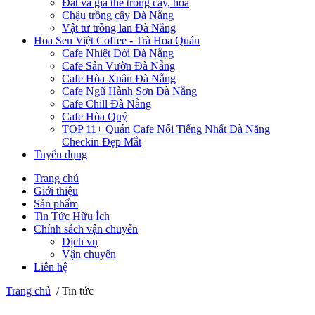
Đất và giá thể trồng cây, hoa
Chậu trồng cây Đà Nẵng
Vật tư trồng lan Đà Nẵng
Hoa Sen Việt Coffee - Trà Hoa Quán
Cafe Nhiệt Đới Đà Nẵng
Cafe Sân Vườn Đà Nẵng
Cafe Hòa Xuân Đà Nẵng
Cafe Ngũ Hành Sơn Đà Nẵng
Cafe Chill Đà Nẵng
Cafe Hòa Quý
TOP 11+ Quán Cafe Nổi Tiếng Nhất Đà Năng
Checkin Đẹp Mắt
Tuyển dụng
Trang chủ
Giới thiệu
Sản phẩm
Tin Tức Hữu Ích
Chính sách vận chuyển
Dịch vụ
Vận chuyển
Liên hệ
Trang chủ
/
Tin tức