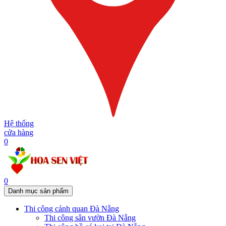
Hệ thống
cửa hàng
0
0
Danh mục sản phẩm
Thi công cảnh quan Đà Nẵng
Thi công sân vườn Đà Nẵng