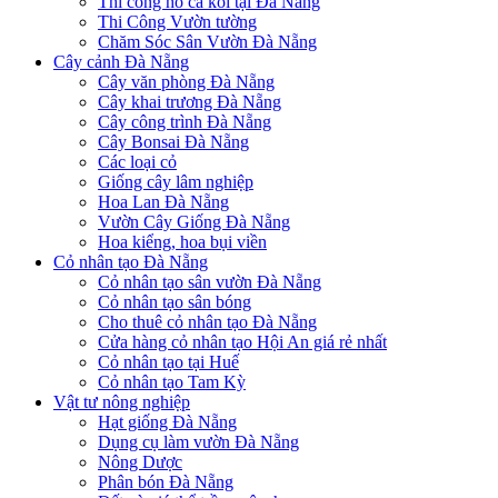
Thi công hồ cá koi tại Đà Nẵng
Thi Công Vườn tường
Chăm Sóc Sân Vườn Đà Nẵng
Cây cảnh Đà Nẵng
Cây văn phòng Đà Nẵng
Cây khai trương Đà Nẵng
Cây công trình Đà Nẵng
Cây Bonsai Đà Nẵng
Các loại cỏ
Giống cây lâm nghiệp
Hoa Lan Đà Nẵng
Vườn Cây Giống Đà Nẵng
Hoa kiểng, hoa bụi viền
Cỏ nhân tạo Đà Nẵng
Cỏ nhân tạo sân vườn Đà Nẵng
Cỏ nhân tạo sân bóng
Cho thuê cỏ nhân tạo Đà Nẵng
Cửa hàng cỏ nhân tạo Hội An giá rẻ nhất
Cỏ nhân tạo tại Huế
Cỏ nhân tạo Tam Kỳ
Vật tư nông nghiệp
Hạt giống Đà Nẵng
Dụng cụ làm vườn Đà Nẵng
Nông Dược
Phân bón Đà Nẵng