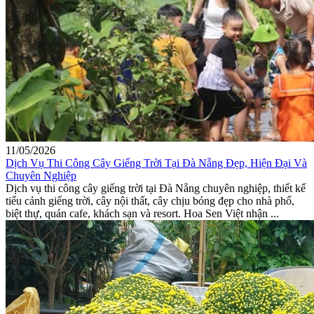
11/05/2026
Dịch Vụ Thi Công Cây Giếng Trời Tại Đà Nẵng Đẹp, Hiện Đại Và
Chuyên Nghiệp
Dịch vụ thi công cây giếng trời tại Đà Nẵng chuyên nghiệp, thiết kế
tiểu cảnh giếng trời, cây nội thất, cây chịu bóng đẹp cho nhà phố,
biệt thự, quán cafe, khách sạn và resort. Hoa Sen Việt nhận ...