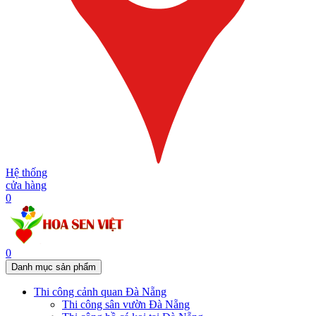
Hệ thống
cửa hàng
0
0
Danh mục sản phẩm
Thi công cảnh quan Đà Nẵng
Thi công sân vườn Đà Nẵng