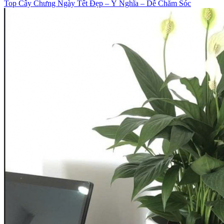
Top Cây Chưng Ngày Tết Đẹp – Ý Nghĩa – Dễ Chăm Sóc