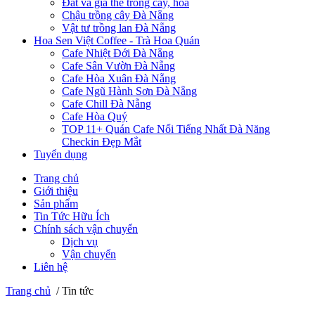
Đất và giá thể trồng cây, hoa
Chậu trồng cây Đà Nẵng
Vật tư trồng lan Đà Nẵng
Hoa Sen Việt Coffee - Trà Hoa Quán
Cafe Nhiệt Đới Đà Nẵng
Cafe Sân Vườn Đà Nẵng
Cafe Hòa Xuân Đà Nẵng
Cafe Ngũ Hành Sơn Đà Nẵng
Cafe Chill Đà Nẵng
Cafe Hòa Quý
TOP 11+ Quán Cafe Nổi Tiếng Nhất Đà Năng
Checkin Đẹp Mắt
Tuyển dụng
Trang chủ
Giới thiệu
Sản phẩm
Tin Tức Hữu Ích
Chính sách vận chuyển
Dịch vụ
Vận chuyển
Liên hệ
Trang chủ
/
Tin tức