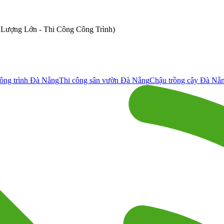
ố Lượng Lớn - Thi Công Công Trình)
ông trình Đà Nẵng
Thi công sân vườn Đà Nẵng
Chậu trồng cây Đà Nẵ