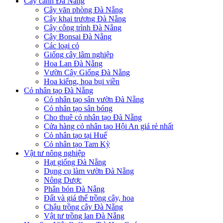
Cây cảnh Đà Nẵng
Cây văn phòng Đà Nẵng
Cây khai trương Đà Nẵng
Cây công trình Đà Nẵng
Cây Bonsai Đà Nẵng
Các loại cỏ
Giống cây lâm nghiệp
Hoa Lan Đà Nẵng
Vườn Cây Giống Đà Nẵng
Hoa kiểng, hoa bụi viền
Cỏ nhân tạo Đà Nẵng
Cỏ nhân tạo sân vườn Đà Nẵng
Cỏ nhân tạo sân bóng
Cho thuê cỏ nhân tạo Đà Nẵng
Cửa hàng cỏ nhân tạo Hội An giá rẻ nhất
Cỏ nhân tạo tại Huế
Cỏ nhân tạo Tam Kỳ
Vật tư nông nghiệp
Hạt giống Đà Nẵng
Dụng cụ làm vườn Đà Nẵng
Nông Dược
Phân bón Đà Nẵng
Đất và giá thể trồng cây, hoa
Chậu trồng cây Đà Nẵng
Vật tư trồng lan Đà Nẵng