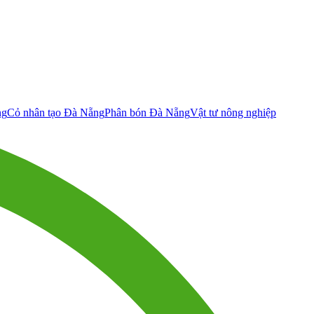
ng
Cỏ nhân tạo Đà Nẵng
Phân bón Đà Nẵng
Vật tư nông nghiệp