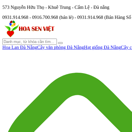
573 Nguyễn Hữu Thọ - Khuê Trung - Cẩm Lệ - Đà nẵng
0931.914.968 - 0916.700.968 (bán lẻ) - 0931.914.968 (Bán Hàng S
Hoa Lan Đà Nẵng
Cây văn phòng Đà Nẵng
Hạt giống Đà Nẵng
Cây c