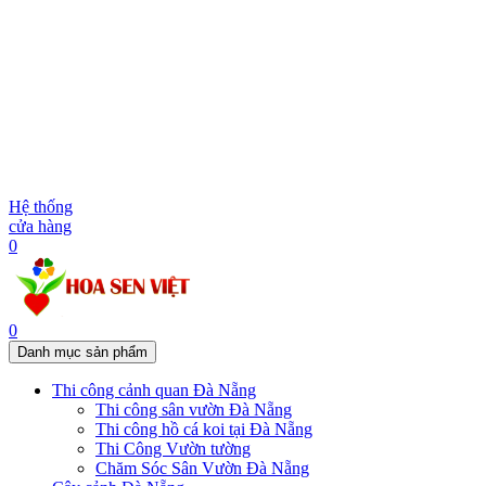
Hệ thống
cửa hàng
0
0
Danh mục sản phẩm
Thi công cảnh quan Đà Nẵng
Thi công sân vườn Đà Nẵng
Thi công hồ cá koi tại Đà Nẵng
Thi Công Vườn tường
Chăm Sóc Sân Vườn Đà Nẵng