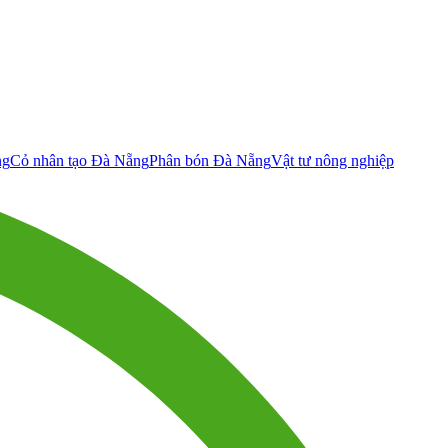
ng
Cỏ nhân tạo Đà Nẵng
Phân bón Đà Nẵng
Vật tư nông nghiệp