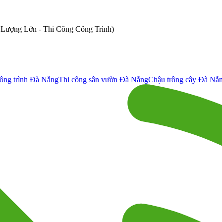
ố Lượng Lớn - Thi Công Công Trình)
ông trình Đà Nẵng
Thi công sân vườn Đà Nẵng
Chậu trồng cây Đà Nẵ