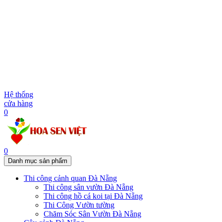
Hệ thống
cửa hàng
0
0
Danh mục sản phẩm
Thi công cảnh quan Đà Nẵng
Thi công sân vườn Đà Nẵng
Thi công hồ cá koi tại Đà Nẵng
Thi Công Vườn tường
Chăm Sóc Sân Vườn Đà Nẵng