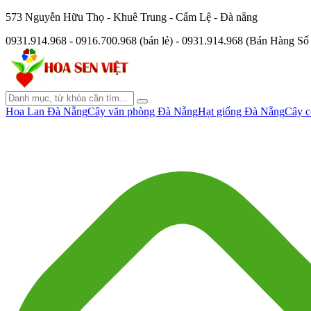
573 Nguyễn Hữu Thọ - Khuê Trung - Cẩm Lệ - Đà nẵng
0931.914.968 - 0916.700.968 (bán lẻ) - 0931.914.968 (Bán Hàng S
Hoa Lan Đà Nẵng
Cây văn phòng Đà Nẵng
Hạt giống Đà Nẵng
Cây c