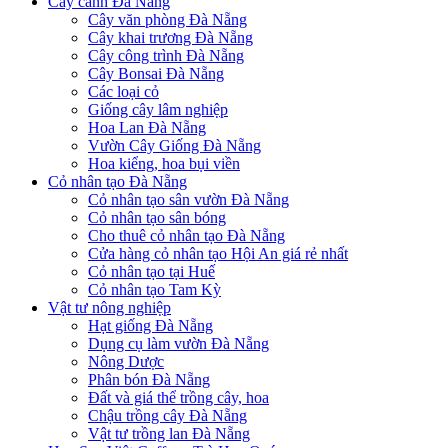
Cây cảnh Đà Nẵng
Cây văn phòng Đà Nẵng
Cây khai trương Đà Nẵng
Cây công trình Đà Nẵng
Cây Bonsai Đà Nẵng
Các loại cỏ
Giống cây lâm nghiệp
Hoa Lan Đà Nẵng
Vườn Cây Giống Đà Nẵng
Hoa kiểng, hoa bụi viền
Cỏ nhân tạo Đà Nẵng
Cỏ nhân tạo sân vườn Đà Nẵng
Cỏ nhân tạo sân bóng
Cho thuê cỏ nhân tạo Đà Nẵng
Cửa hàng cỏ nhân tạo Hội An giá rẻ nhất
Cỏ nhân tạo tại Huế
Cỏ nhân tạo Tam Kỳ
Vật tư nông nghiệp
Hạt giống Đà Nẵng
Dụng cụ làm vườn Đà Nẵng
Nông Dược
Phân bón Đà Nẵng
Đất và giá thể trồng cây, hoa
Chậu trồng cây Đà Nẵng
Vật tư trồng lan Đà Nẵng