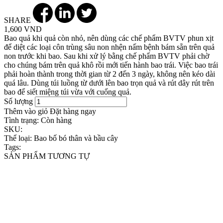
SHARE
1,600 VND
Bao quả khi quả còn nhỏ, nên dùng các chế phẩm BVTV phun xịt
để diệt các loại côn trùng sâu non nhện nấm bệnh bám sẵn trên quả
non trước khi bao. Sau khi xử lý bằng chế phẩm BVTV phải chờ
cho chúng bám trên quả khô rồi mới tiến hành bao trái. Việc bao trái
phải hoàn thành trong thời gian từ 2 đến 3 ngày, không nên kéo dài
quá lâu. Dùng túi luồng từ dưới lên bao trọn quả và rút dây rút trên
bao để siết miệng túi vừa với cuống quả.
Số lượng
Thêm vào giỏ
Đặt hàng ngay
Tình trạng:
Còn hàng
SKU:
Thể loại:
Bao bố bó thân và bầu cây
Tags:
SẢN PHẨM TƯƠNG TỰ