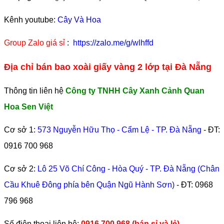
Kênh youtube:
Cây Và Hoa
Group Zalo giá sỉ
:
https://zalo.me/g/wlhffd
Địa chỉ bán bao xoài giấy vàng 2 lớp tại Đà Nẵng
Thông tin liên hệ
Công ty TNHH Cây Xanh Cảnh Quan
Hoa Sen Việt
Cơ sở 1:
573 Nguyễn Hữu Thọ - Cẩm Lệ - TP. Đà Nẵng
- ĐT:
0916 700 968
Cơ sở 2:
Lô 25 Võ Chí Công - Hòa Quý - TP. Đà Nẵng (Chân
Cầu Khuê Đông phía bên Quận Ngũ Hành Sơn)
- ĐT:
0968
796 968
​Số điện thoại liên hệ:
0916.700.968 (bán sỉ và lẻ) –