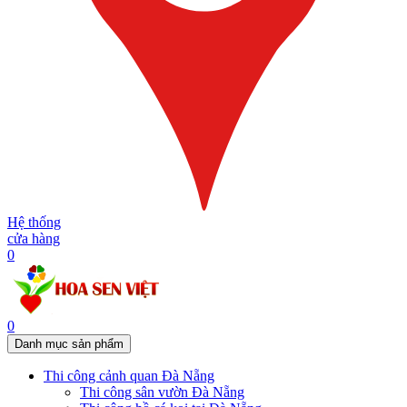
Hệ thống
cửa hàng
0
0
Danh mục sản phẩm
Thi công cảnh quan Đà Nẵng
Thi công sân vườn Đà Nẵng