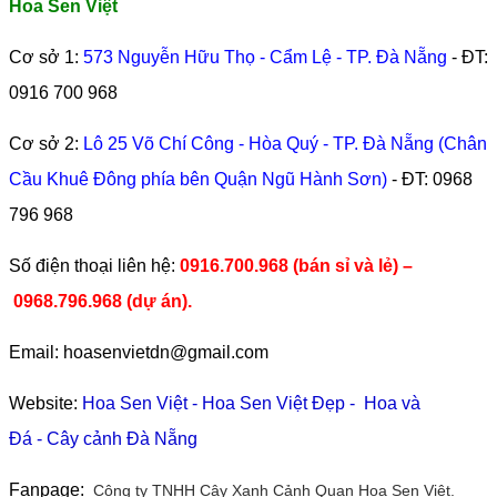
Hoa Sen Việt
Cơ sở 1:
573 Nguyễn Hữu Thọ - Cẩm Lệ - TP. Đà Nẵng
- ĐT:
0916 700 968
Cơ sở 2:
Lô 25 Võ Chí Công - Hòa Quý - TP. Đà Nẵng (Chân
Cầu Khuê Đông phía bên Quận Ngũ Hành Sơn)
- ĐT:
0968
796 968
​Số điện thoại liên hệ:
0916.700.968 (bán sỉ và lẻ) –
0968.796.968
(
dự án).
Email: hoasenvietdn@gmail.com
Website:
Hoa Sen Việt
-
Hoa Sen Việt Đẹp
-
Hoa và
Đá
-
Cây cảnh Đà Nẵng
Fanpage:
Công ty TNHH Cây Xanh Cảnh Quan Hoa Sen Việt.