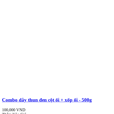
Combo dây thun đen cột ổi + xốp ổi - 500g
100,000 VND