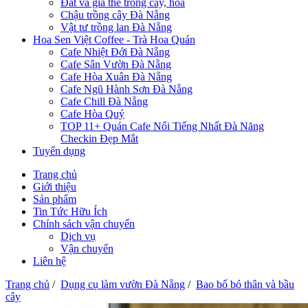
Đất và giá thể trồng cây, hoa
Chậu trồng cây Đà Nẵng
Vật tư trồng lan Đà Nẵng
Hoa Sen Việt Coffee - Trà Hoa Quán
Cafe Nhiệt Đới Đà Nẵng
Cafe Sân Vườn Đà Nẵng
Cafe Hòa Xuân Đà Nẵng
Cafe Ngũ Hành Sơn Đà Nẵng
Cafe Chill Đà Nẵng
Cafe Hòa Quý
TOP 11+ Quán Cafe Nổi Tiếng Nhất Đà Năng
Checkin Đẹp Mắt
Tuyển dụng
Trang chủ
Giới thiệu
Sản phẩm
Tin Tức Hữu Ích
Chính sách vận chuyển
Dịch vụ
Vận chuyển
Liên hệ
Trang chủ
/
Dụng cụ làm vườn Đà Nẵng
/
Bao bố bó thân và bầu
cây