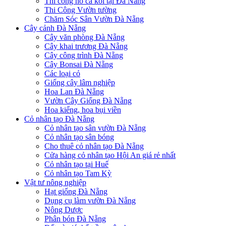
Thi công hồ cá koi tại Đà Nẵng
Thi Công Vườn tường
Chăm Sóc Sân Vườn Đà Nẵng
Cây cảnh Đà Nẵng
Cây văn phòng Đà Nẵng
Cây khai trương Đà Nẵng
Cây công trình Đà Nẵng
Cây Bonsai Đà Nẵng
Các loại cỏ
Giống cây lâm nghiệp
Hoa Lan Đà Nẵng
Vườn Cây Giống Đà Nẵng
Hoa kiểng, hoa bụi viền
Cỏ nhân tạo Đà Nẵng
Cỏ nhân tạo sân vườn Đà Nẵng
Cỏ nhân tạo sân bóng
Cho thuê cỏ nhân tạo Đà Nẵng
Cửa hàng cỏ nhân tạo Hội An giá rẻ nhất
Cỏ nhân tạo tại Huế
Cỏ nhân tạo Tam Kỳ
Vật tư nông nghiệp
Hạt giống Đà Nẵng
Dụng cụ làm vườn Đà Nẵng
Nông Dược
Phân bón Đà Nẵng