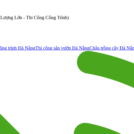
ố Lượng Lớn - Thi Công Công Trình)
ông trình Đà Nẵng
Thi công sân vườn Đà Nẵng
Chậu trồng cây Đà Nẵ