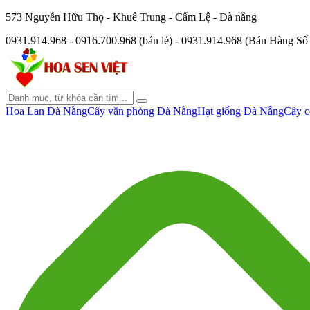
573 Nguyễn Hữu Thọ - Khuê Trung - Cẩm Lệ - Đà nẵng
0931.914.968 - 0916.700.968 (bán lẻ) - 0931.914.968 (Bán Hàng S
Hoa Lan Đà Nẵng
Cây văn phòng Đà Nẵng
Hạt giống Đà Nẵng
Cây c