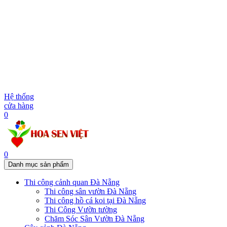
Hệ thống
cửa hàng
0
0
Danh mục sản phẩm
Thi công cảnh quan Đà Nẵng
Thi công sân vườn Đà Nẵng
Thi công hồ cá koi tại Đà Nẵng
Thi Công Vườn tường
Chăm Sóc Sân Vườn Đà Nẵng