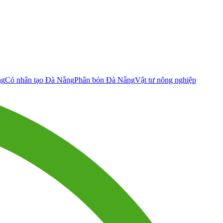
ng
Cỏ nhân tạo Đà Nẵng
Phân bón Đà Nẵng
Vật tư nông nghiệp