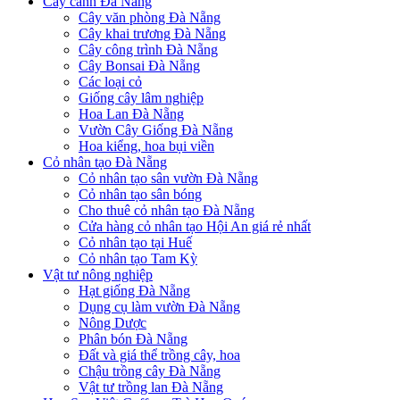
Cây cảnh Đà Nẵng
Cây văn phòng Đà Nẵng
Cây khai trương Đà Nẵng
Cây công trình Đà Nẵng
Cây Bonsai Đà Nẵng
Các loại cỏ
Giống cây lâm nghiệp
Hoa Lan Đà Nẵng
Vườn Cây Giống Đà Nẵng
Hoa kiểng, hoa bụi viền
Cỏ nhân tạo Đà Nẵng
Cỏ nhân tạo sân vườn Đà Nẵng
Cỏ nhân tạo sân bóng
Cho thuê cỏ nhân tạo Đà Nẵng
Cửa hàng cỏ nhân tạo Hội An giá rẻ nhất
Cỏ nhân tạo tại Huế
Cỏ nhân tạo Tam Kỳ
Vật tư nông nghiệp
Hạt giống Đà Nẵng
Dụng cụ làm vườn Đà Nẵng
Nông Dược
Phân bón Đà Nẵng
Đất và giá thể trồng cây, hoa
Chậu trồng cây Đà Nẵng
Vật tư trồng lan Đà Nẵng