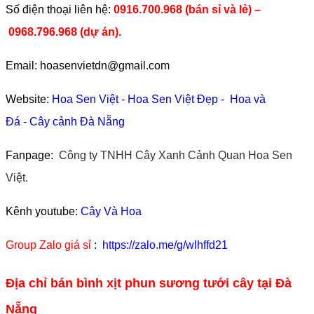
​Số điện thoại liên hệ:
0916.700.968 (bán sỉ và lẻ) –
0968.796.968
(
dự án).
Email: hoasenvietdn@gmail.com
Website:
Hoa Sen Việt
-
Hoa Sen Việt Đẹp
-
Hoa và
Đá
-
Cây cảnh Đà Nẵng
Fanpage:
Công ty TNHH Cây Xanh Cảnh Quan Hoa Sen
Việt.
Kênh youtube:
Cây Và Hoa
Group Zalo giá sỉ
:
https://zalo.me/g/wlhffd21
Địa chỉ bán bình xịt phun sương tưới cây tại Đà
Nẵng