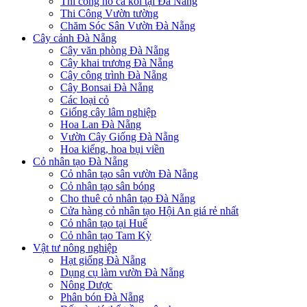
Thi công hồ cá koi tại Đà Nẵng
Thi Công Vườn tường
Chăm Sóc Sân Vườn Đà Nẵng
Cây cảnh Đà Nẵng
Cây văn phòng Đà Nẵng
Cây khai trương Đà Nẵng
Cây công trình Đà Nẵng
Cây Bonsai Đà Nẵng
Các loại cỏ
Giống cây lâm nghiệp
Hoa Lan Đà Nẵng
Vườn Cây Giống Đà Nẵng
Hoa kiểng, hoa bụi viền
Cỏ nhân tạo Đà Nẵng
Cỏ nhân tạo sân vườn Đà Nẵng
Cỏ nhân tạo sân bóng
Cho thuê cỏ nhân tạo Đà Nẵng
Cửa hàng cỏ nhân tạo Hội An giá rẻ nhất
Cỏ nhân tạo tại Huế
Cỏ nhân tạo Tam Kỳ
Vật tư nông nghiệp
Hạt giống Đà Nẵng
Dụng cụ làm vườn Đà Nẵng
Nông Dược
Phân bón Đà Nẵng