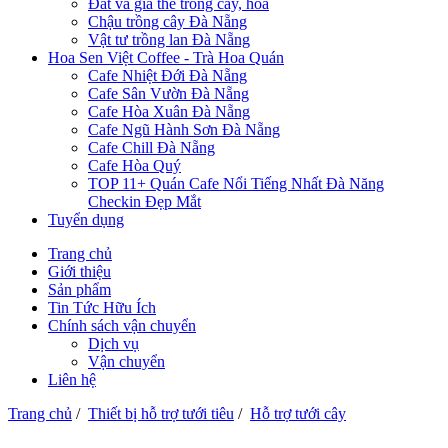
Đất và giá thể trồng cây, hoa
Chậu trồng cây Đà Nẵng
Vật tư trồng lan Đà Nẵng
Hoa Sen Việt Coffee - Trà Hoa Quán
Cafe Nhiệt Đới Đà Nẵng
Cafe Sân Vườn Đà Nẵng
Cafe Hòa Xuân Đà Nẵng
Cafe Ngũ Hành Sơn Đà Nẵng
Cafe Chill Đà Nẵng
Cafe Hòa Quý
TOP 11+ Quán Cafe Nổi Tiếng Nhất Đà Năng
Checkin Đẹp Mắt
Tuyển dụng
Trang chủ
Giới thiệu
Sản phẩm
Tin Tức Hữu Ích
Chính sách vận chuyển
Dịch vụ
Vận chuyển
Liên hệ
Trang chủ
/
Thiết bị hỗ trợ tưới tiêu
/
Hỗ trợ tưới cây