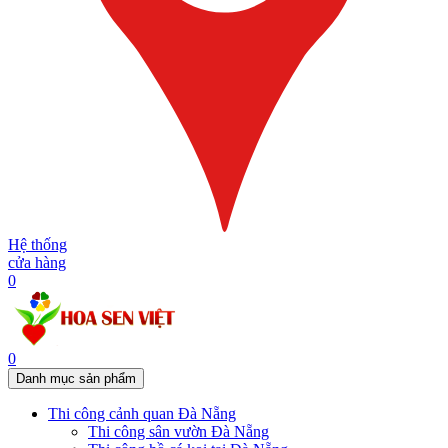
Hệ thống
cửa hàng
0
0
Danh mục sản phẩm
Thi công cảnh quan Đà Nẵng
Thi công sân vườn Đà Nẵng