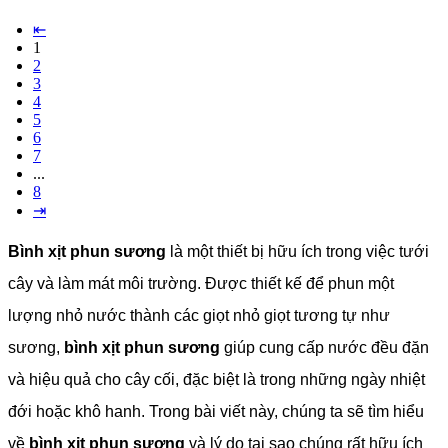
⇤
1
2
3
4
5
6
7
...
8
⇥
Bình xịt phun sương
là một thiết bị hữu ích trong việc tưới
cây và làm mát môi trường. Được thiết kế để phun một
lượng nhỏ nước thành các giọt nhỏ giọt tương tự như
sương,
bình xịt phun sương
giúp cung cấp nước đều đặn
và hiệu quả cho cây cối, đặc biệt là trong những ngày nhiệt
đới hoặc khô hanh. Trong bài viết này, chúng ta sẽ tìm hiểu
về
bình xịt phun sương
và lý do tại sao chúng rất hữu ích