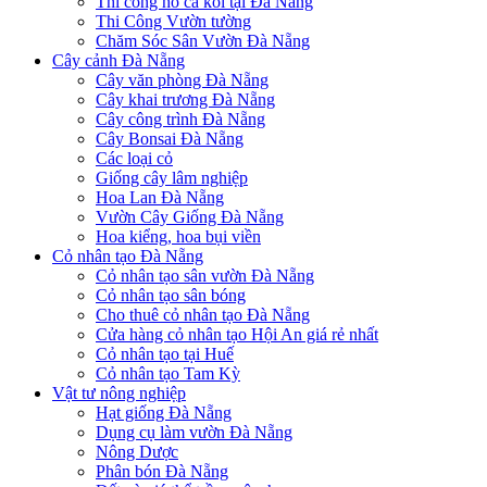
Thi công hồ cá koi tại Đà Nẵng
Thi Công Vườn tường
Chăm Sóc Sân Vườn Đà Nẵng
Cây cảnh Đà Nẵng
Cây văn phòng Đà Nẵng
Cây khai trương Đà Nẵng
Cây công trình Đà Nẵng
Cây Bonsai Đà Nẵng
Các loại cỏ
Giống cây lâm nghiệp
Hoa Lan Đà Nẵng
Vườn Cây Giống Đà Nẵng
Hoa kiểng, hoa bụi viền
Cỏ nhân tạo Đà Nẵng
Cỏ nhân tạo sân vườn Đà Nẵng
Cỏ nhân tạo sân bóng
Cho thuê cỏ nhân tạo Đà Nẵng
Cửa hàng cỏ nhân tạo Hội An giá rẻ nhất
Cỏ nhân tạo tại Huế
Cỏ nhân tạo Tam Kỳ
Vật tư nông nghiệp
Hạt giống Đà Nẵng
Dụng cụ làm vườn Đà Nẵng
Nông Dược
Phân bón Đà Nẵng