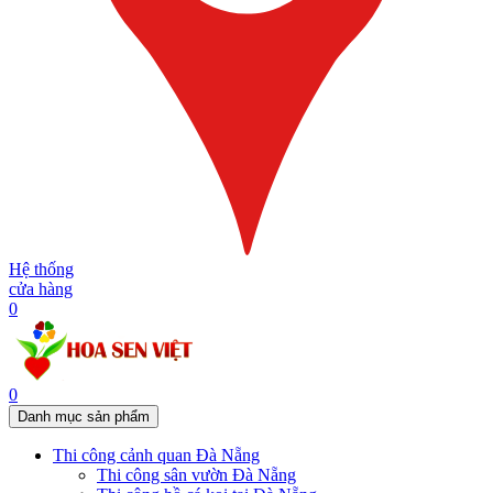
Hệ thống
cửa hàng
0
0
Danh mục sản phẩm
Thi công cảnh quan Đà Nẵng
Thi công sân vườn Đà Nẵng