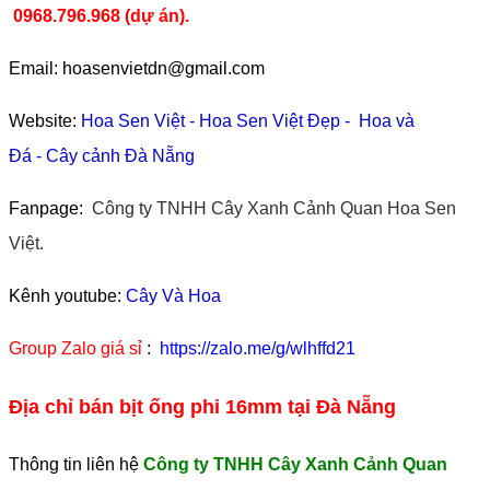
0968.796.968
(
dự án).
Email: hoasenvietdn@gmail.com
Website:
Hoa Sen Việt
-
Hoa Sen Việt Đẹp
-
Hoa và
Đá
-
Cây cảnh Đà Nẵng
Fanpage:
Công ty TNHH Cây Xanh Cảnh Quan Hoa Sen
Việt.
Kênh youtube:
Cây Và Hoa
Group Zalo giá sỉ
:
https://zalo.me/g/wlhffd21
Địa chỉ bán bịt ống phi 16mm tại Đà Nẵng
Thông tin liên hệ
Công ty TNHH Cây Xanh Cảnh Quan