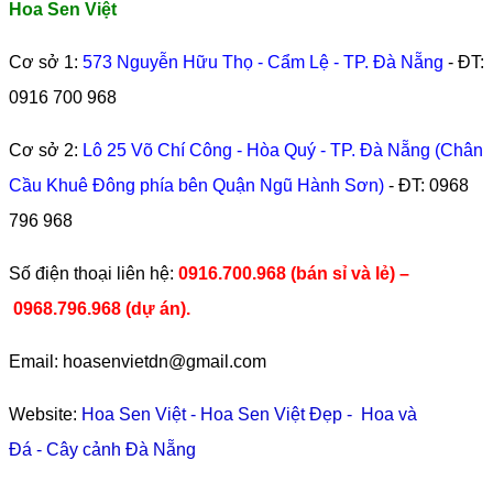
Hoa Sen Việt
Cơ sở 1:
573 Nguyễn Hữu Thọ - Cẩm Lệ - TP. Đà Nẵng
- ĐT:
0916 700 968
Cơ sở 2:
Lô 25 Võ Chí Công - Hòa Quý - TP. Đà Nẵng (Chân
Cầu Khuê Đông phía bên Quận Ngũ Hành Sơn)
- ĐT:
0968
796 968
​Số điện thoại liên hệ:
0916.700.968 (bán sỉ và lẻ) –
0968.796.968
(
dự án).
Email: hoasenvietdn@gmail.com
Website:
Hoa Sen Việt
-
Hoa Sen Việt Đẹp
-
Hoa và
Đá
-
Cây cảnh Đà Nẵng