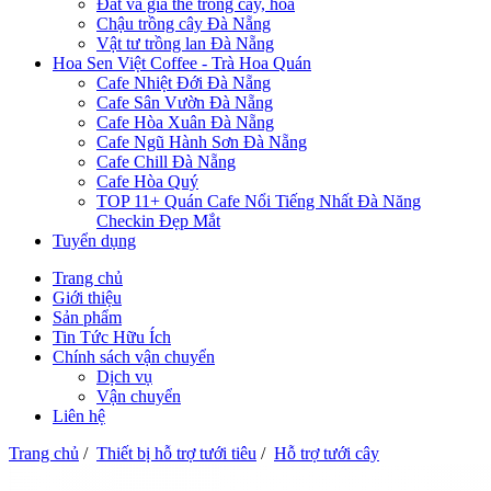
Đất và giá thể trồng cây, hoa
Chậu trồng cây Đà Nẵng
Vật tư trồng lan Đà Nẵng
Hoa Sen Việt Coffee - Trà Hoa Quán
Cafe Nhiệt Đới Đà Nẵng
Cafe Sân Vườn Đà Nẵng
Cafe Hòa Xuân Đà Nẵng
Cafe Ngũ Hành Sơn Đà Nẵng
Cafe Chill Đà Nẵng
Cafe Hòa Quý
TOP 11+ Quán Cafe Nổi Tiếng Nhất Đà Năng
Checkin Đẹp Mắt
Tuyển dụng
Trang chủ
Giới thiệu
Sản phẩm
Tin Tức Hữu Ích
Chính sách vận chuyển
Dịch vụ
Vận chuyển
Liên hệ
Trang chủ
/
Thiết bị hỗ trợ tưới tiêu
/
Hỗ trợ tưới cây