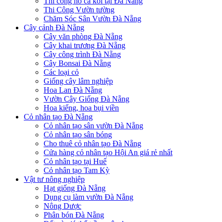
Thi công hồ cá koi tại Đà Nẵng
Thi Công Vườn tường
Chăm Sóc Sân Vườn Đà Nẵng
Cây cảnh Đà Nẵng
Cây văn phòng Đà Nẵng
Cây khai trương Đà Nẵng
Cây công trình Đà Nẵng
Cây Bonsai Đà Nẵng
Các loại cỏ
Giống cây lâm nghiệp
Hoa Lan Đà Nẵng
Vườn Cây Giống Đà Nẵng
Hoa kiểng, hoa bụi viền
Cỏ nhân tạo Đà Nẵng
Cỏ nhân tạo sân vườn Đà Nẵng
Cỏ nhân tạo sân bóng
Cho thuê cỏ nhân tạo Đà Nẵng
Cửa hàng cỏ nhân tạo Hội An giá rẻ nhất
Cỏ nhân tạo tại Huế
Cỏ nhân tạo Tam Kỳ
Vật tư nông nghiệp
Hạt giống Đà Nẵng
Dụng cụ làm vườn Đà Nẵng
Nông Dược
Phân bón Đà Nẵng