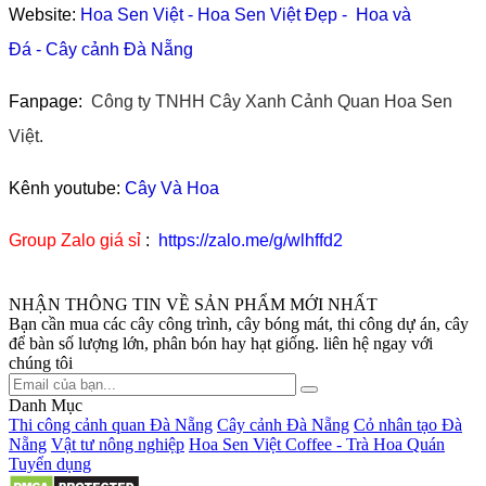
Website:
Hoa Sen Việt
-
Hoa Sen Việt Đẹp
-
Hoa và
Đá
-
Cây cảnh Đà Nẵng
Fanpage:
Công ty TNHH Cây Xanh Cảnh Quan Hoa Sen
Việt.
Kênh youtube:
Cây Và Hoa
Group Zalo giá sỉ
:
https://zalo.me/g/wlhffd2
NHẬN THÔNG TIN VỀ SẢN PHẨM MỚI NHẤT
Bạn cần mua các cây công trình, cây bóng mát, thi công dự án, cây
để bàn số lượng lớn, phân bón hay hạt giống. liên hệ ngay với
chúng tôi
Danh Mục
Thi công cảnh quan Đà Nẵng
Cây cảnh Đà Nẵng
Cỏ nhân tạo Đà
Nẵng
Vật tư nông nghiệp
Hoa Sen Việt Coffee - Trà Hoa Quán
Tuyển dụng