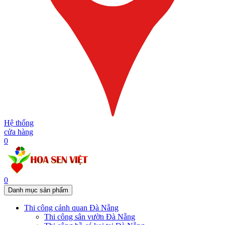
Hệ thống
cửa hàng
0
0
Danh mục sản phẩm
Thi công cảnh quan Đà Nẵng
Thi công sân vườn Đà Nẵng