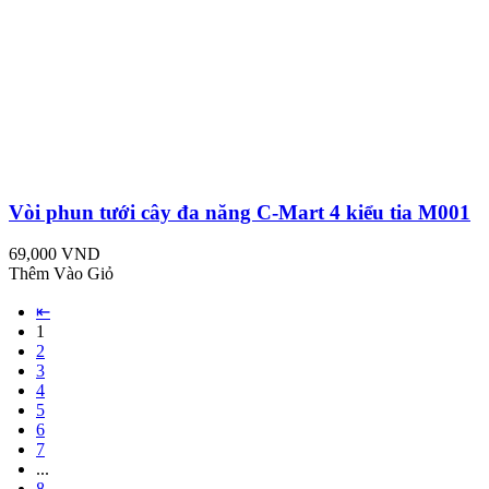
Vòi phun tưới cây đa năng C-Mart 4 kiểu tia M001
69,000 VND
Thêm Vào Giỏ
⇤
1
2
3
4
5
6
7
...
8