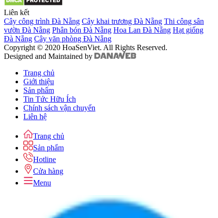
Liên kết
Cây công trình Đà Nẵng
Cây khai trương Đà Nẵng
Thi công sân
vườn Đà Nẵng
Phân bón Đà Nẵng
Hoa Lan Đà Nẵng
Hạt giống
Đà Nẵng
Cây văn phòng Đà Nẵng
Copyright © 2020 HoaSenViet. All Rights Reserved.
Designed and Maintained by
Trang chủ
Giới thiệu
Sản phẩm
Tin Tức Hữu Ích
Chính sách vận chuyển
Liên hệ
Trang chủ
Sản phẩm
Hotline
Cửa hàng
Menu