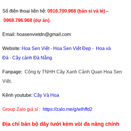
​Số điện thoại liên hệ:
0916.700.968 (bán sỉ và lẻ) –
0968.796.968
(
dự án).
Email: hoasenvietdn@gmail.com
Website:
Hoa Sen Việt
-
Hoa Sen Việt Đẹp
-
Hoa và
Đá
-
Cây cảnh Đà Nẵng
Fanpage:
Công ty TNHH Cây Xanh Cảnh Quan Hoa Sen
Việt.
Kênh youtube:
Cây Và Hoa
Group Zalo giá sỉ
:
https://zalo.me/g/wlhffd2
Địa chỉ bán bộ dây tưới kèm vòi đa năng chính