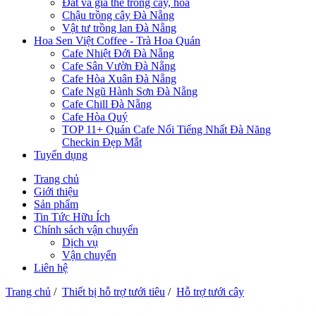
Đất và giá thể trồng cây, hoa
Chậu trồng cây Đà Nẵng
Vật tư trồng lan Đà Nẵng
Hoa Sen Việt Coffee - Trà Hoa Quán
Cafe Nhiệt Đới Đà Nẵng
Cafe Sân Vườn Đà Nẵng
Cafe Hòa Xuân Đà Nẵng
Cafe Ngũ Hành Sơn Đà Nẵng
Cafe Chill Đà Nẵng
Cafe Hòa Quý
TOP 11+ Quán Cafe Nổi Tiếng Nhất Đà Năng
Checkin Đẹp Mắt
Tuyển dụng
Trang chủ
Giới thiệu
Sản phẩm
Tin Tức Hữu Ích
Chính sách vận chuyển
Dịch vụ
Vận chuyển
Liên hệ
Trang chủ
/
Thiết bị hỗ trợ tưới tiêu
/
Hỗ trợ tưới cây