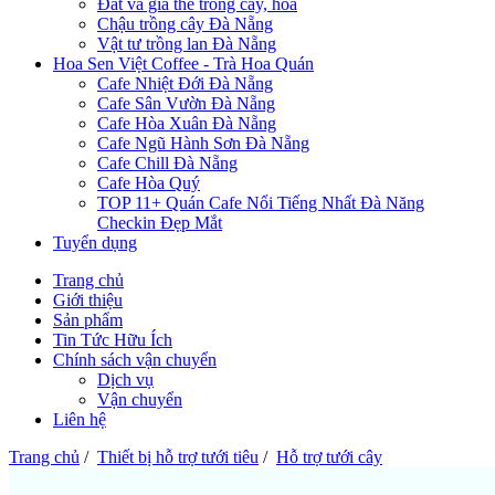
Đất và giá thể trồng cây, hoa
Chậu trồng cây Đà Nẵng
Vật tư trồng lan Đà Nẵng
Hoa Sen Việt Coffee - Trà Hoa Quán
Cafe Nhiệt Đới Đà Nẵng
Cafe Sân Vườn Đà Nẵng
Cafe Hòa Xuân Đà Nẵng
Cafe Ngũ Hành Sơn Đà Nẵng
Cafe Chill Đà Nẵng
Cafe Hòa Quý
TOP 11+ Quán Cafe Nổi Tiếng Nhất Đà Năng
Checkin Đẹp Mắt
Tuyển dụng
Trang chủ
Giới thiệu
Sản phẩm
Tin Tức Hữu Ích
Chính sách vận chuyển
Dịch vụ
Vận chuyển
Liên hệ
Trang chủ
/
Thiết bị hỗ trợ tưới tiêu
/
Hỗ trợ tưới cây