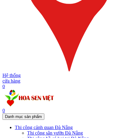
Hệ thống
cửa hàng
0
0
Danh mục sản phẩm
Thi công cảnh quan Đà Nẵng
Thi công sân vườn Đà Nẵng