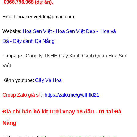
0968.796.968
(
dự án).
Email: hoasenvietdn@gmail.com
Website:
Hoa Sen Việt
-
Hoa Sen Việt Đẹp
-
Hoa và
Đá
-
Cây cảnh Đà Nẵng
Fanpage:
Công ty TNHH Cây Xanh Cảnh Quan Hoa Sen
Việt.
Kênh youtube:
Cây Và Hoa
Group Zalo giá sỉ
:
https://zalo.me/g/wlhffd21
Địa chỉ bán bộ kit tưới xoay 16 đầu - 01 tại Đà
Nẵng