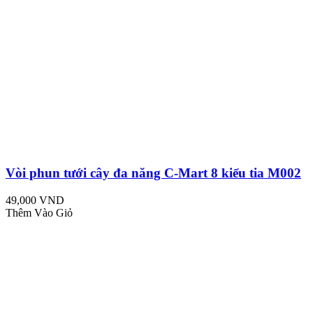
Vòi phun tưới cây đa năng C-Mart 8 kiểu tia M002
49,000 VND
Thêm Vào Giỏ