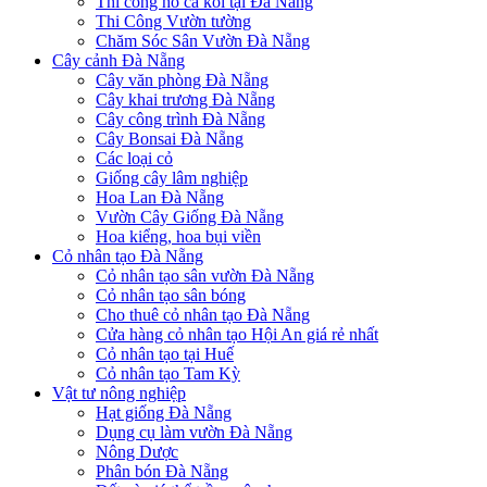
Thi công hồ cá koi tại Đà Nẵng
Thi Công Vườn tường
Chăm Sóc Sân Vườn Đà Nẵng
Cây cảnh Đà Nẵng
Cây văn phòng Đà Nẵng
Cây khai trương Đà Nẵng
Cây công trình Đà Nẵng
Cây Bonsai Đà Nẵng
Các loại cỏ
Giống cây lâm nghiệp
Hoa Lan Đà Nẵng
Vườn Cây Giống Đà Nẵng
Hoa kiểng, hoa bụi viền
Cỏ nhân tạo Đà Nẵng
Cỏ nhân tạo sân vườn Đà Nẵng
Cỏ nhân tạo sân bóng
Cho thuê cỏ nhân tạo Đà Nẵng
Cửa hàng cỏ nhân tạo Hội An giá rẻ nhất
Cỏ nhân tạo tại Huế
Cỏ nhân tạo Tam Kỳ
Vật tư nông nghiệp
Hạt giống Đà Nẵng
Dụng cụ làm vườn Đà Nẵng
Nông Dược
Phân bón Đà Nẵng