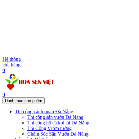
Hệ thống
cửa hàng
0
0
Danh mục sản phẩm
Thi công cảnh quan Đà Nẵng
Thi công sân vườn Đà Nẵng
Thi công hồ cá koi tại Đà Nẵng
Thi Công Vườn tường
Chăm Sóc Sân Vườn Đà Nẵng