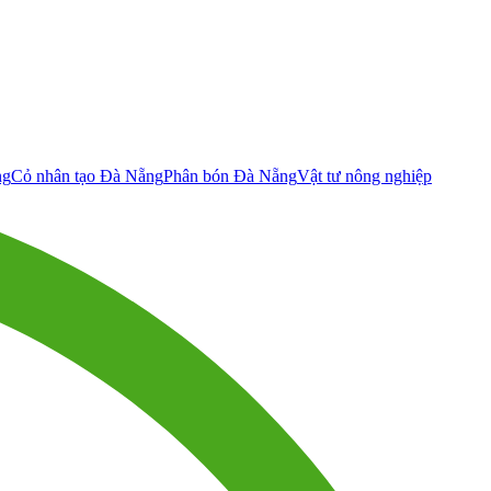
ng
Cỏ nhân tạo Đà Nẵng
Phân bón Đà Nẵng
Vật tư nông nghiệp