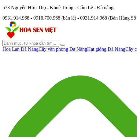
573 Nguyễn Hữu Thọ - Khuê Trung - Cẩm Lệ - Đà nẵng
0931.914.968 - 0916.700.968 (bán lẻ) - 0931.914.968 (Bán Hàng S
Hoa Lan Đà Nẵng
Cây văn phòng Đà Nẵng
Hạt giống Đà Nẵng
Cây c