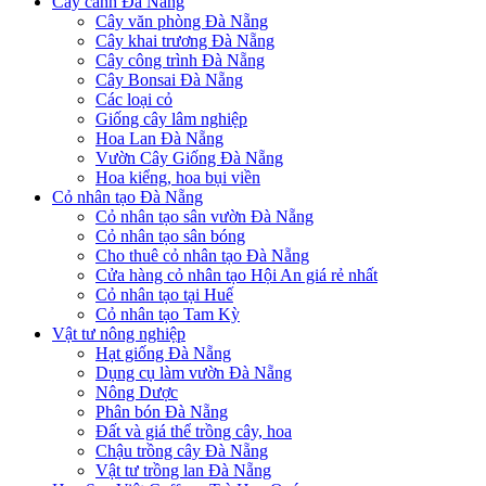
Cây cảnh Đà Nẵng
Cây văn phòng Đà Nẵng
Cây khai trương Đà Nẵng
Cây công trình Đà Nẵng
Cây Bonsai Đà Nẵng
Các loại cỏ
Giống cây lâm nghiệp
Hoa Lan Đà Nẵng
Vườn Cây Giống Đà Nẵng
Hoa kiểng, hoa bụi viền
Cỏ nhân tạo Đà Nẵng
Cỏ nhân tạo sân vườn Đà Nẵng
Cỏ nhân tạo sân bóng
Cho thuê cỏ nhân tạo Đà Nẵng
Cửa hàng cỏ nhân tạo Hội An giá rẻ nhất
Cỏ nhân tạo tại Huế
Cỏ nhân tạo Tam Kỳ
Vật tư nông nghiệp
Hạt giống Đà Nẵng
Dụng cụ làm vườn Đà Nẵng
Nông Dược
Phân bón Đà Nẵng
Đất và giá thể trồng cây, hoa
Chậu trồng cây Đà Nẵng
Vật tư trồng lan Đà Nẵng