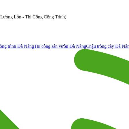
ố Lượng Lớn - Thi Công Công Trình)
ông trình Đà Nẵng
Thi công sân vườn Đà Nẵng
Chậu trồng cây Đà Nẵ