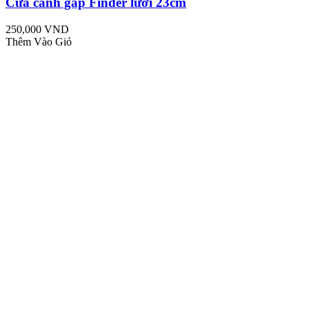
Cưa cành gấp Finder lưỡi 23cm
250,000 VND
Thêm Vào Giỏ