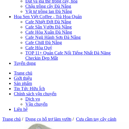
Đất và giá thể trồng cây, hoa
Chậu trồng cây Đà Nẵng
Vật tư trồng lan Đà Nẵng
Hoa Sen Việt Coffee - Trà Hoa Quán
Cafe Nhiệt Đới Đà Nẵng
Cafe Sân Vườn Đà Nẵng
Cafe Hòa Xuân Đà Nẵng
Cafe Ngũ Hành Sơn Đà Nẵng
Cafe Chill Đà Nẵng
Cafe Hòa Quý
TOP 11+ Quán Cafe Nổi Tiếng Nhất Đà Năng
Checkin Đẹp Mắt
Tuyển dụng
Trang chủ
Giới thiệu
Sản phẩm
Tin Tức Hữu Ích
Chính sách vận chuyển
Dịch vụ
Vận chuyển
Liên hệ
Trang chủ
/
Dụng cụ hỗ trợ làm vườn
/
Cưa cầm tay cây cảnh