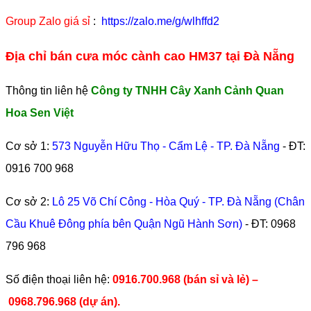
Group Zalo giá sỉ
:
https://zalo.me/g/wlhffd2
Địa chỉ bán cưa móc cành cao HM37 tại Đà Nẵng
Thông tin liên hệ
Công ty TNHH Cây Xanh Cảnh Quan
Hoa Sen Việt
Cơ sở 1:
573 Nguyễn Hữu Thọ - Cẩm Lệ - TP. Đà Nẵng
- ĐT:
0916 700 968
Cơ sở 2:
Lô 25 Võ Chí Công - Hòa Quý - TP. Đà Nẵng (Chân
Cầu Khuê Đông phía bên Quận Ngũ Hành Sơn)
- ĐT:
0968
796 968
​Số điện thoại liên hệ:
0916.700.968 (bán sỉ và lẻ) –
0968.796.968
(
dự án).