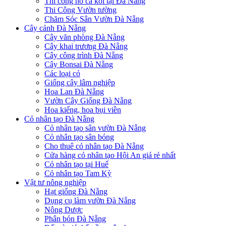
Thi công hồ cá koi tại Đà Nẵng
Thi Công Vườn tường
Chăm Sóc Sân Vườn Đà Nẵng
Cây cảnh Đà Nẵng
Cây văn phòng Đà Nẵng
Cây khai trương Đà Nẵng
Cây công trình Đà Nẵng
Cây Bonsai Đà Nẵng
Các loại cỏ
Giống cây lâm nghiệp
Hoa Lan Đà Nẵng
Vườn Cây Giống Đà Nẵng
Hoa kiểng, hoa bụi viền
Cỏ nhân tạo Đà Nẵng
Cỏ nhân tạo sân vườn Đà Nẵng
Cỏ nhân tạo sân bóng
Cho thuê cỏ nhân tạo Đà Nẵng
Cửa hàng cỏ nhân tạo Hội An giá rẻ nhất
Cỏ nhân tạo tại Huế
Cỏ nhân tạo Tam Kỳ
Vật tư nông nghiệp
Hạt giống Đà Nẵng
Dụng cụ làm vườn Đà Nẵng
Nông Dược
Phân bón Đà Nẵng