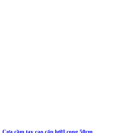
Cưa cầm tay cao cấp lưỡI cong 50cm