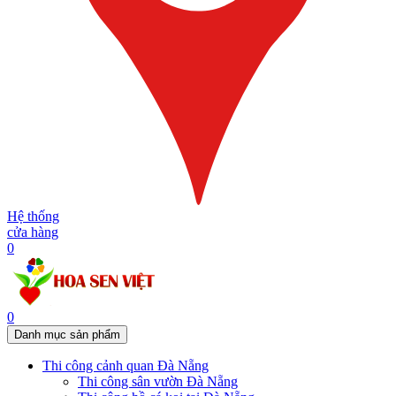
Hệ thống
cửa hàng
0
0
Danh mục sản phẩm
Thi công cảnh quan Đà Nẵng
Thi công sân vườn Đà Nẵng