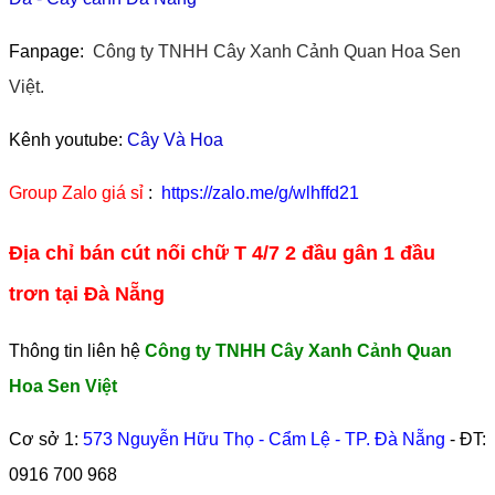
Fanpage:
Công ty TNHH Cây Xanh Cảnh Quan Hoa Sen
Việt.
Kênh youtube:
Cây Và Hoa
Group Zalo giá sỉ
:
https://zalo.me/g/wlhffd21
Địa chỉ bán cút nối chữ T 4/7 2 đầu gân 1 đầu
trơn tại Đà Nẵng
Thông tin liên hệ
Công ty TNHH Cây Xanh Cảnh Quan
Hoa Sen Việt
Cơ sở 1:
573 Nguyễn Hữu Thọ - Cẩm Lệ - TP. Đà Nẵng
- ĐT:
0916 700 968