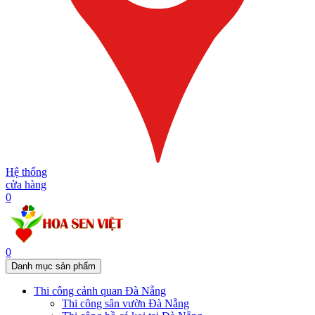
Hệ thống
cửa hàng
0
0
Danh mục sản phẩm
Thi công cảnh quan Đà Nẵng
Thi công sân vườn Đà Nẵng