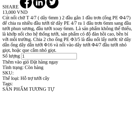
SHARE
13,000 VND
Cút nối chữ T 4/7 ( dây 6mm ) 2 đầu gân 1 đầu trơn (ống PE Φ4/7)
để chia ra nhiều đầu tưới từ dây PE 4/7 ra 1 đâu trơn 6mm sang đầu
tưới phun sương, đầu tưới xoay 6mm. Là sản phẩm không thể thiếu,
là khớp nối cho hệ thống tưới, sản phẩm có độ đàn hồi cao, bền bỉ
với môi trường. Chia 2 cho ống PE Φ3/5 là đầu nối lấy nước từ dây
dẫn ống dây dẫn tưới Φ16 và nối vào dây tưới Φ4/7 đầu tưới nhỏ
giọt, hoặc que cắm nhỏ giọt.
Số lượng
Thêm vào giỏ
Đặt hàng ngay
Tình trạng:
Còn hàng
SKU:
Thể loại:
Hỗ trợ tưới cây
Tags:
SẢN PHẨM TƯƠNG TỰ