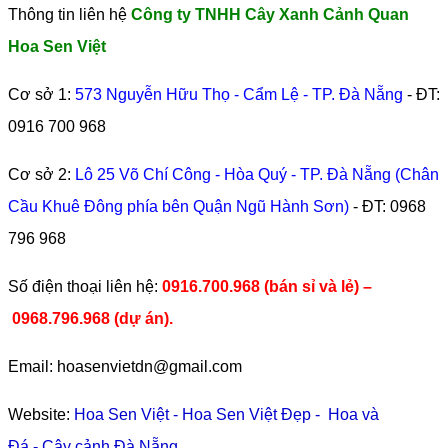
Thông tin liên hệ
Công ty TNHH Cây Xanh Cảnh Quan
Hoa Sen Việt
Cơ sở 1:
573 Nguyễn Hữu Thọ - Cẩm Lệ - TP. Đà Nẵng
- ĐT:
0916 700 968
Cơ sở 2:
Lô 25 Võ Chí Công - Hòa Quý - TP. Đà Nẵng (Chân
Cầu Khuê Đông phía bên Quận Ngũ Hành Sơn)
- ĐT:
0968
796 968
​Số điện thoại liên hệ:
0916.700.968 (bán sỉ và lẻ) –
0968.796.968
(
dự án).
Email: hoasenvietdn@gmail.com
Website:
Hoa Sen Việt
-
Hoa Sen Việt Đẹp
-
Hoa và
Đá
-
Cây cảnh Đà Nẵng