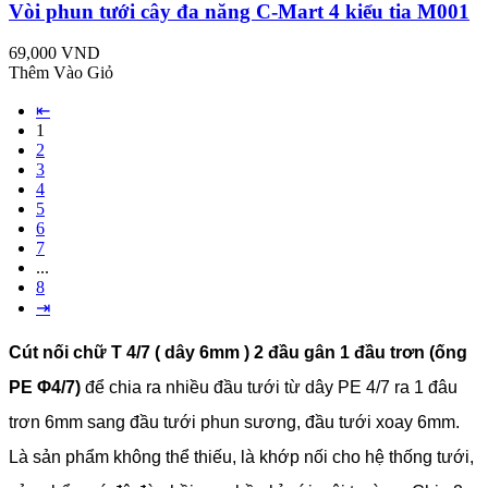
Vòi phun tưới cây đa năng C-Mart 4 kiểu tia M001
69,000 VND
Thêm Vào Giỏ
⇤
1
2
3
4
5
6
7
...
8
⇥
Cút nối chữ T 4/7 ( dây 6mm ) 2 đầu gân 1 đầu trơn (ống
PE Φ4/7)
để chia ra nhiều đầu tưới từ dây PE 4/7 ra 1 đâu
trơn 6mm sang đầu tưới phun sương, đầu tưới xoay 6mm.
Là sản phẩm không thể thiếu, là khớp nối cho hệ thống tưới,