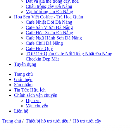
Đất và giá thể trồng cây, hoa
Chậu trồng cây Đà Nẵng
Vật tư trồng lan Đà Nẵng
Hoa Sen Việt Coffee - Trà Hoa Quán
Cafe Nhiệt Đới Đà Nẵng
Cafe Sân Vườn Đà Nẵng
Cafe Hòa Xuân Đà Nẵng
Cafe Ngũ Hành Sơn Đà Nẵng
Cafe Chill Đà Nẵng
Cafe Hòa Quý
TOP 11+ Quán Cafe Nổi Tiếng Nhất Đà Năng
Checkin Đẹp Mắt
Tuyển dụng
Trang chủ
Giới thiệu
Sản phẩm
Tin Tức Hữu Ích
Chính sách vận chuyển
Dịch vụ
Vận chuyển
Liên hệ
Trang chủ
/
Thiết bị hỗ trợ tưới tiêu
/
Hỗ trợ tưới cây