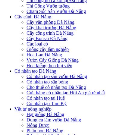
Thi công hồ cá koi tại Đà Nẵng
Thi Công Vườn tường
Chăm Sóc Sân Vườn Đà Nẵng
Cây cảnh Đà Nẵng
Cây văn phòng Đà Nẵng
Cây khai trương Đà Nẵng
Cây công trình Đà Nẵng
Cây Bonsai Đà Nẵng
Các loại cỏ
Giống cây lâm nghiệp
Hoa Lan Đà Nẵng
Vườn Cây Giống Đà Nẵng
Hoa kiểng, hoa bụi viền
Cỏ nhân tạo Đà Nẵng
Cỏ nhân tạo sân vườn Đà Nẵng
Cỏ nhân tạo sân bóng
Cho thuê cỏ nhân tạo Đà Nẵng
Cửa hàng cỏ nhân tạo Hội An giá rẻ nhất
Cỏ nhân tạo tại Huế
Cỏ nhân tạo Tam Kỳ
Vật tư nông nghiệp
Hạt giống Đà Nẵng
Dụng cụ làm vườn Đà Nẵng
Nông Dược
Phân bón Đà Nẵng