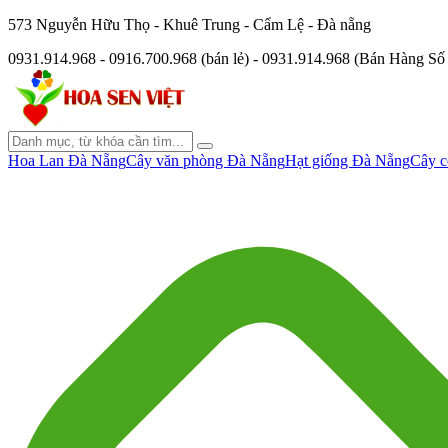
573 Nguyễn Hữu Thọ - Khuê Trung - Cẩm Lệ - Đà nẵng
0931.914.968 - 0916.700.968 (bán lẻ) - 0931.914.968 (Bán Hàng S
Hoa Lan Đà Nẵng
Cây văn phòng Đà Nẵng
Hạt giống Đà Nẵng
Cây c