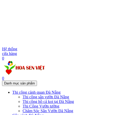
Hệ thống
cửa hàng
0
0
Danh mục sản phẩm
Thi công cảnh quan Đà Nẵng
Thi công sân vườn Đà Nẵng
Thi công hồ cá koi tại Đà Nẵng
Thi Công Vườn tường
Chăm Sóc Sân Vườn Đà Nẵng