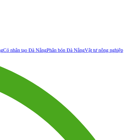
ng
Cỏ nhân tạo Đà Nẵng
Phân bón Đà Nẵng
Vật tư nông nghiệp