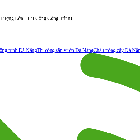
ố Lượng Lớn - Thi Công Công Trình)
ông trình Đà Nẵng
Thi công sân vườn Đà Nẵng
Chậu trồng cây Đà Nẵ