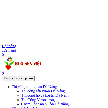
Hệ thống
cửa hàng
0
0
Danh mục sản phẩm
Thi công cảnh quan Đà Nẵng
Thi công sân vườn Đà Nẵng
Thi công hồ cá koi tại Đà Nẵng
Thi Công Vườn tường
Chăm Sóc Sân Vườn Đà Nẵng