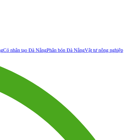
ng
Cỏ nhân tạo Đà Nẵng
Phân bón Đà Nẵng
Vật tư nông nghiệp