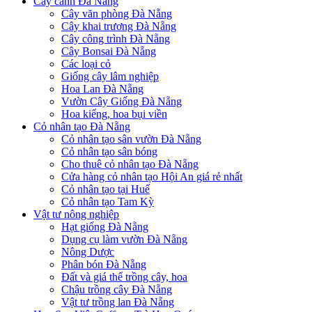
Cây cảnh Đà Nẵng
Cây văn phòng Đà Nẵng
Cây khai trương Đà Nẵng
Cây công trình Đà Nẵng
Cây Bonsai Đà Nẵng
Các loại cỏ
Giống cây lâm nghiệp
Hoa Lan Đà Nẵng
Vườn Cây Giống Đà Nẵng
Hoa kiểng, hoa bụi viền
Cỏ nhân tạo Đà Nẵng
Cỏ nhân tạo sân vườn Đà Nẵng
Cỏ nhân tạo sân bóng
Cho thuê cỏ nhân tạo Đà Nẵng
Cửa hàng cỏ nhân tạo Hội An giá rẻ nhất
Cỏ nhân tạo tại Huế
Cỏ nhân tạo Tam Kỳ
Vật tư nông nghiệp
Hạt giống Đà Nẵng
Dụng cụ làm vườn Đà Nẵng
Nông Dược
Phân bón Đà Nẵng
Đất và giá thể trồng cây, hoa
Chậu trồng cây Đà Nẵng
Vật tư trồng lan Đà Nẵng