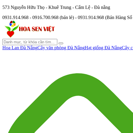
573 Nguyễn Hữu Thọ - Khuê Trung - Cẩm Lệ - Đà nẵng
0931.914.968 - 0916.700.968 (bán lẻ) - 0931.914.968 (Bán Hàng S
Hoa Lan Đà Nẵng
Cây văn phòng Đà Nẵng
Hạt giống Đà Nẵng
Cây c