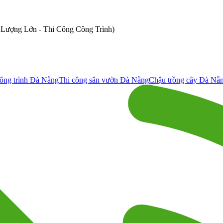
ố Lượng Lớn - Thi Công Công Trình)
ông trình Đà Nẵng
Thi công sân vườn Đà Nẵng
Chậu trồng cây Đà Nẵ