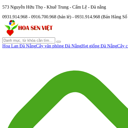
573 Nguyễn Hữu Thọ - Khuê Trung - Cẩm Lệ - Đà nẵng
0931.914.968 - 0916.700.968 (bán lẻ) - 0931.914.968 (Bán Hàng S
Hoa Lan Đà Nẵng
Cây văn phòng Đà Nẵng
Hạt giống Đà Nẵng
Cây c