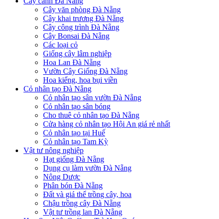
Cây cảnh Đà Nẵng
Cây văn phòng Đà Nẵng
Cây khai trương Đà Nẵng
Cây công trình Đà Nẵng
Cây Bonsai Đà Nẵng
Các loại cỏ
Giống cây lâm nghiệp
Hoa Lan Đà Nẵng
Vườn Cây Giống Đà Nẵng
Hoa kiểng, hoa bụi viền
Cỏ nhân tạo Đà Nẵng
Cỏ nhân tạo sân vườn Đà Nẵng
Cỏ nhân tạo sân bóng
Cho thuê cỏ nhân tạo Đà Nẵng
Cửa hàng cỏ nhân tạo Hội An giá rẻ nhất
Cỏ nhân tạo tại Huế
Cỏ nhân tạo Tam Kỳ
Vật tư nông nghiệp
Hạt giống Đà Nẵng
Dụng cụ làm vườn Đà Nẵng
Nông Dược
Phân bón Đà Nẵng
Đất và giá thể trồng cây, hoa
Chậu trồng cây Đà Nẵng
Vật tư trồng lan Đà Nẵng