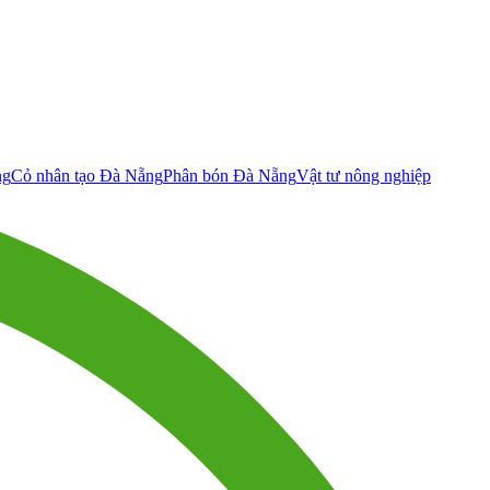
ng
Cỏ nhân tạo Đà Nẵng
Phân bón Đà Nẵng
Vật tư nông nghiệp