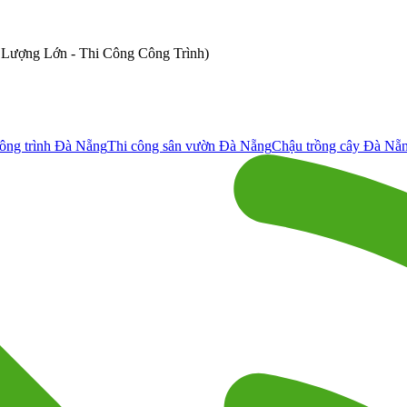
ố Lượng Lớn - Thi Công Công Trình)
ông trình Đà Nẵng
Thi công sân vườn Đà Nẵng
Chậu trồng cây Đà Nẵ