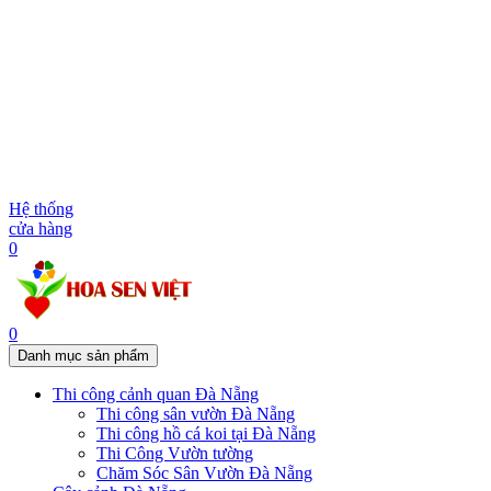
Hệ thống
cửa hàng
0
0
Danh mục sản phẩm
Thi công cảnh quan Đà Nẵng
Thi công sân vườn Đà Nẵng
Thi công hồ cá koi tại Đà Nẵng
Thi Công Vườn tường
Chăm Sóc Sân Vườn Đà Nẵng