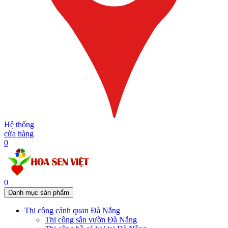
Hệ thống
cửa hàng
0
0
Danh mục sản phẩm
Thi công cảnh quan Đà Nẵng
Thi công sân vườn Đà Nẵng