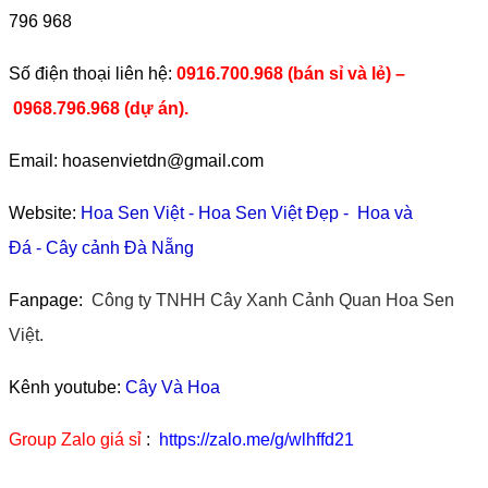
796 968
​Số điện thoại liên hệ:
0916.700.968 (bán sỉ và lẻ) –
0968.796.968
(
dự án).
Email: hoasenvietdn@gmail.com
Website:
Hoa Sen Việt
-
Hoa Sen Việt Đẹp
-
Hoa và
Đá
-
Cây cảnh Đà Nẵng
Fanpage:
Công ty TNHH Cây Xanh Cảnh Quan Hoa Sen
Việt.
Kênh youtube:
Cây Và Hoa
Group Zalo giá sỉ
:
https://zalo.me/g/wlhffd21