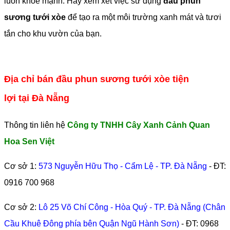
luôn khỏe mạnh. Hãy xem xét việc sử dụng
đầu phun
sương tưới xòe
để tạo ra một môi trường xanh mát và tươi
tắn cho khu vườn của bạn.
Địa chỉ bán đầu phun sương tưới xòe tiện
lợi tại Đà Nẵng
Thông tin liên hệ
Công ty TNHH Cây Xanh Cảnh Quan
Hoa Sen Việt
Cơ sở 1:
573 Nguyễn Hữu Thọ - Cẩm Lệ - TP. Đà Nẵng
- ĐT:
0916 700 968
Cơ sở 2:
Lô 25 Võ Chí Công - Hòa Quý - TP. Đà Nẵng (Chân
Cầu Khuê Đông phía bên Quận Ngũ Hành Sơn)
- ĐT:
0968