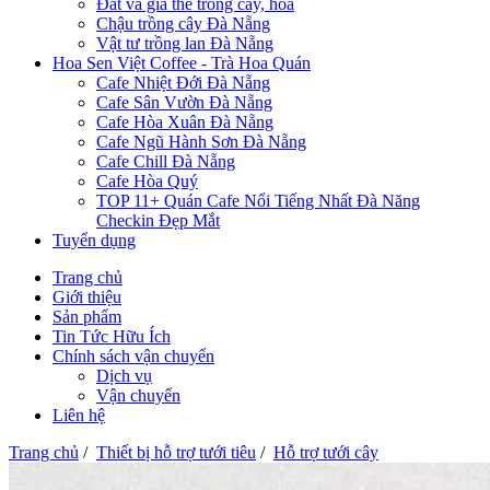
Đất và giá thể trồng cây, hoa
Chậu trồng cây Đà Nẵng
Vật tư trồng lan Đà Nẵng
Hoa Sen Việt Coffee - Trà Hoa Quán
Cafe Nhiệt Đới Đà Nẵng
Cafe Sân Vườn Đà Nẵng
Cafe Hòa Xuân Đà Nẵng
Cafe Ngũ Hành Sơn Đà Nẵng
Cafe Chill Đà Nẵng
Cafe Hòa Quý
TOP 11+ Quán Cafe Nổi Tiếng Nhất Đà Năng
Checkin Đẹp Mắt
Tuyển dụng
Trang chủ
Giới thiệu
Sản phẩm
Tin Tức Hữu Ích
Chính sách vận chuyển
Dịch vụ
Vận chuyển
Liên hệ
Trang chủ
/
Thiết bị hỗ trợ tưới tiêu
/
Hỗ trợ tưới cây