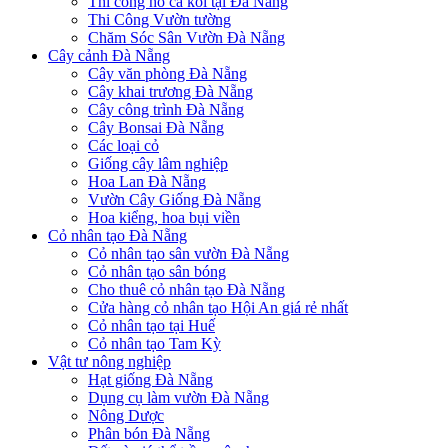
Thi công hồ cá koi tại Đà Nẵng
Thi Công Vườn tường
Chăm Sóc Sân Vườn Đà Nẵng
Cây cảnh Đà Nẵng
Cây văn phòng Đà Nẵng
Cây khai trương Đà Nẵng
Cây công trình Đà Nẵng
Cây Bonsai Đà Nẵng
Các loại cỏ
Giống cây lâm nghiệp
Hoa Lan Đà Nẵng
Vườn Cây Giống Đà Nẵng
Hoa kiểng, hoa bụi viền
Cỏ nhân tạo Đà Nẵng
Cỏ nhân tạo sân vườn Đà Nẵng
Cỏ nhân tạo sân bóng
Cho thuê cỏ nhân tạo Đà Nẵng
Cửa hàng cỏ nhân tạo Hội An giá rẻ nhất
Cỏ nhân tạo tại Huế
Cỏ nhân tạo Tam Kỳ
Vật tư nông nghiệp
Hạt giống Đà Nẵng
Dụng cụ làm vườn Đà Nẵng
Nông Dược
Phân bón Đà Nẵng