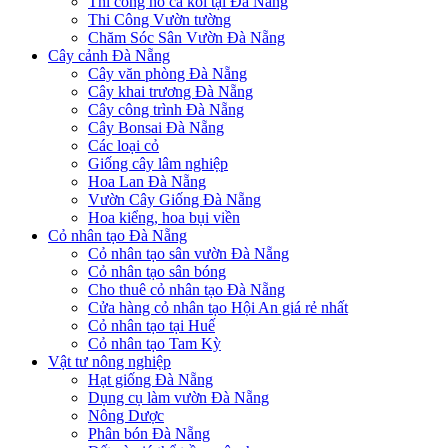
Thi công hồ cá koi tại Đà Nẵng
Thi Công Vườn tường
Chăm Sóc Sân Vườn Đà Nẵng
Cây cảnh Đà Nẵng
Cây văn phòng Đà Nẵng
Cây khai trương Đà Nẵng
Cây công trình Đà Nẵng
Cây Bonsai Đà Nẵng
Các loại cỏ
Giống cây lâm nghiệp
Hoa Lan Đà Nẵng
Vườn Cây Giống Đà Nẵng
Hoa kiểng, hoa bụi viền
Cỏ nhân tạo Đà Nẵng
Cỏ nhân tạo sân vườn Đà Nẵng
Cỏ nhân tạo sân bóng
Cho thuê cỏ nhân tạo Đà Nẵng
Cửa hàng cỏ nhân tạo Hội An giá rẻ nhất
Cỏ nhân tạo tại Huế
Cỏ nhân tạo Tam Kỳ
Vật tư nông nghiệp
Hạt giống Đà Nẵng
Dụng cụ làm vườn Đà Nẵng
Nông Dược
Phân bón Đà Nẵng