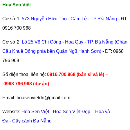
Hoa Sen Việt
Cơ sở 1:
573 Nguyễn Hữu Thọ - Cẩm Lệ - TP. Đà Nẵng
- ĐT:
0916 700 968
Cơ sở 2:
Lô 25 Võ Chí Công - Hòa Quý - TP. Đà Nẵng (Chân
Cầu Khuê Đông phía bên Quận Ngũ Hành Sơn)
- ĐT:
0968
796 968
​Số điện thoại liên hệ:
0916.700.968 (bán sỉ và lẻ) –
0968.796.968
(
dự án).
Email: hoasenvietdn@gmail.com
Website:
Hoa Sen Việt
-
Hoa Sen Việt Đẹp
-
Hoa và
Đá
-
Cây cảnh Đà Nẵng