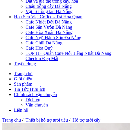
Đất và giá thể trồng cây, hoa
Chậu trồng cây Đà Nẵng
Vật tư trồng lan Đà Nẵng
Hoa Sen Việt Coffee - Trà Hoa Quán
Cafe Nhiệt Đới Đà Nẵng
Cafe Sân Vườn Đà Nẵng
Cafe Hòa Xuân Đà Nẵng
Cafe Ngũ Hành Sơn Đà Nẵng
Cafe Chill Đà Nẵng
Cafe Hòa Quý
TOP 11+ Quán Cafe Nổi Tiếng Nhất Đà Năng
Checkin Đẹp Mắt
Tuyển dụng
Trang chủ
Giới thiệu
Sản phẩm
Tin Tức Hữu Ích
Chính sách vận chuyển
Dịch vụ
Vận chuyển
Liên hệ
Trang chủ
/
Thiết bị hỗ trợ tưới tiêu
/
Hỗ trợ tưới cây