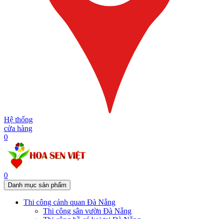
Hệ thống
cửa hàng
0
0
Danh mục sản phẩm
Thi công cảnh quan Đà Nẵng
Thi công sân vườn Đà Nẵng