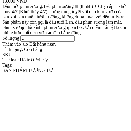
13,000 VND
Đầu tưới phun sương, béc phun sương 8l (8 lit/h) + Chặn áp + khởi
thủy 4/7 (Khởi thủy 4/7) là ứng dụng tuyệt vời cho khu vườn của
bạn khi bạn muốn tưới tự động, là ứng dụng tuyệt vời đến từ Isarel.
Sản phẩm này còn gọi là đầu tưới Lan, đầu phun sương làm mát,
phun sương nhà kính, phun sương quán bia. Ưu điểm nổi bật là chi
phí rẻ hơn nhiều so với các đầu bằng đồng.
Số lượng
Thêm vào giỏ
Đặt hàng ngay
Tình trạng:
Còn hàng
SKU:
Thể loại:
Hỗ trợ tưới cây
Tags:
SẢN PHẨM TƯƠNG TỰ