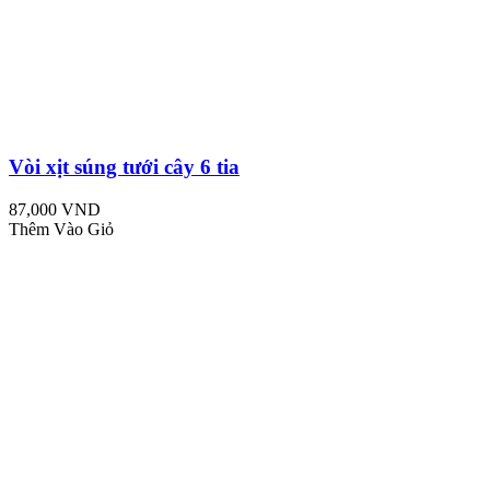
Vòi xịt súng tưới cây 6 tia
87,000 VND
Thêm Vào Giỏ