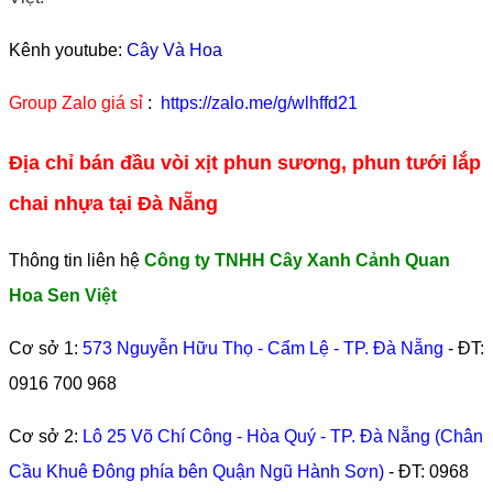
Kênh youtube:
Cây Và Hoa
Group Zalo giá sỉ
:
https://zalo.me/g/wlhffd21
Địa chỉ bán đầu vòi xịt phun sương, phun tưới lắp
chai nhựa tại Đà Nẵng
Thông tin liên hệ
Công ty TNHH Cây Xanh Cảnh Quan
Hoa Sen Việt
Cơ sở 1:
573 Nguyễn Hữu Thọ - Cẩm Lệ - TP. Đà Nẵng
- ĐT:
0916 700 968
Cơ sở 2:
Lô 25 Võ Chí Công - Hòa Quý - TP. Đà Nẵng (Chân
Cầu Khuê Đông phía bên Quận Ngũ Hành Sơn)
- ĐT:
0968