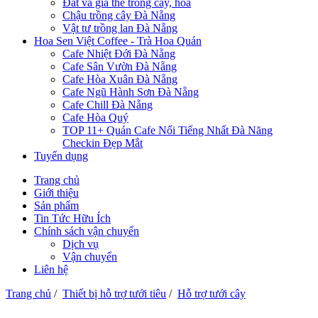
Đất và giá thể trồng cây, hoa
Chậu trồng cây Đà Nẵng
Vật tư trồng lan Đà Nẵng
Hoa Sen Việt Coffee - Trà Hoa Quán
Cafe Nhiệt Đới Đà Nẵng
Cafe Sân Vườn Đà Nẵng
Cafe Hòa Xuân Đà Nẵng
Cafe Ngũ Hành Sơn Đà Nẵng
Cafe Chill Đà Nẵng
Cafe Hòa Quý
TOP 11+ Quán Cafe Nổi Tiếng Nhất Đà Năng
Checkin Đẹp Mắt
Tuyển dụng
Trang chủ
Giới thiệu
Sản phẩm
Tin Tức Hữu Ích
Chính sách vận chuyển
Dịch vụ
Vận chuyển
Liên hệ
Trang chủ
/
Thiết bị hỗ trợ tưới tiêu
/
Hỗ trợ tưới cây