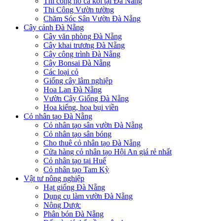
Thi công hồ cá koi tại Đà Nẵng
Thi Công Vườn tường
Chăm Sóc Sân Vườn Đà Nẵng
Cây cảnh Đà Nẵng
Cây văn phòng Đà Nẵng
Cây khai trương Đà Nẵng
Cây công trình Đà Nẵng
Cây Bonsai Đà Nẵng
Các loại cỏ
Giống cây lâm nghiệp
Hoa Lan Đà Nẵng
Vườn Cây Giống Đà Nẵng
Hoa kiểng, hoa bụi viền
Cỏ nhân tạo Đà Nẵng
Cỏ nhân tạo sân vườn Đà Nẵng
Cỏ nhân tạo sân bóng
Cho thuê cỏ nhân tạo Đà Nẵng
Cửa hàng cỏ nhân tạo Hội An giá rẻ nhất
Cỏ nhân tạo tại Huế
Cỏ nhân tạo Tam Kỳ
Vật tư nông nghiệp
Hạt giống Đà Nẵng
Dụng cụ làm vườn Đà Nẵng
Nông Dược
Phân bón Đà Nẵng