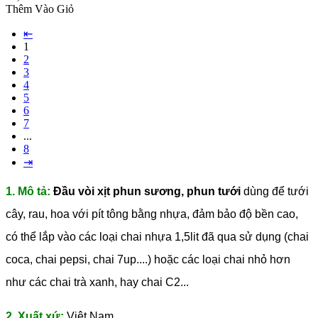
Thêm Vào Giỏ
⇤
1
2
3
4
5
6
7
...
8
⇥
1. Mô tả:
Đầu vòi xịt phun sương, phun tưới
dùng để tưới
cây, rau, hoa với pít tông bằng nhựa, đảm bảo độ bền cao,
có thể lắp vào các loại chai nhựa 1,5lit đã qua sử dụng (chai
coca, chai pepsi, chai 7up....) hoặc các loại chai nhỏ hơn
như các chai trà xanh, hay chai C2...
2. Xuất xứ:
Việt Nam.