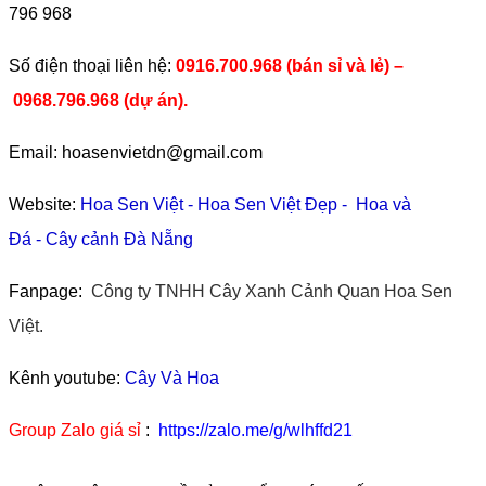
796 968
​Số điện thoại liên hệ:
0916.700.968 (bán sỉ và lẻ) –
0968.796.968
(
dự án).
Email: hoasenvietdn@gmail.com
Website:
Hoa Sen Việt
-
Hoa Sen Việt Đẹp
-
Hoa và
Đá
-
Cây cảnh Đà Nẵng
Fanpage:
Công ty TNHH Cây Xanh Cảnh Quan Hoa Sen
Việt.
Kênh youtube:
Cây Và Hoa
Group Zalo giá sỉ
:
https://zalo.me/g/wlhffd21