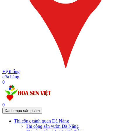
Hệ thống
cửa hàng
0
0
Danh mục sản phẩm
Thi công cảnh quan Đà Nẵng
Thi công sân vườn Đà Nẵng