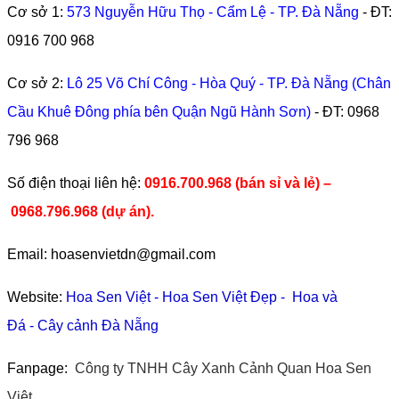
Cơ sở 1:
573 Nguyễn Hữu Thọ - Cẩm Lệ - TP. Đà Nẵng
- ĐT:
0916 700 968
Cơ sở 2:
Lô 25 Võ Chí Công - Hòa Quý - TP. Đà Nẵng (Chân
Cầu Khuê Đông phía bên Quận Ngũ Hành Sơn)
- ĐT:
0968
796 968
​Số điện thoại liên hệ:
0916.700.968 (bán sỉ và lẻ) –
0968.796.968
(
dự án).
Email: hoasenvietdn@gmail.com
Website:
Hoa Sen Việt
-
Hoa Sen Việt Đẹp
-
Hoa và
Đá
-
Cây cảnh Đà Nẵng
Fanpage:
Công ty TNHH Cây Xanh Cảnh Quan Hoa Sen
Việt.