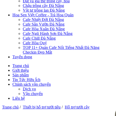
Đất và giá thể trồng cây, hoa
Chậu trồng cây Đà Nẵng
Vật tư trồng lan Đà Nẵng
Hoa Sen Việt Coffee - Trà Hoa Quán
Cafe Nhiệt Đới Đà Nẵng
Cafe Sân Vườn Đà Nẵng
Cafe Hòa Xuân Đà Nẵng
Cafe Ngũ Hành Sơn Đà Nẵng
Cafe Chill Đà Nẵng
Cafe Hòa Quý
TOP 11+ Quán Cafe Nổi Tiếng Nhất Đà Năng
Checkin Đẹp Mắt
Tuyển dụng
Trang chủ
Giới thiệu
Sản phẩm
Tin Tức Hữu Ích
Chính sách vận chuyển
Dịch vụ
Vận chuyển
Liên hệ
Trang chủ
/
Thiết bị hỗ trợ tưới tiêu
/
Hỗ trợ tưới cây