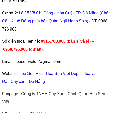
0916 700 968
Cơ sở 2:
Lô 25 Võ Chí Công - Hòa Quý - TP. Đà Nẵng (Chân
Cầu Khuê Đông phía bên Quận Ngũ Hành Sơn)
- ĐT:
0968
796 968
​Số điện thoại liên hệ:
0916.700.968 (bán sỉ và lẻ) –
0968.796.968
(
dự án).
Email: hoasenvietdn@gmail.com
Website:
Hoa Sen Việt
-
Hoa Sen Việt Đẹp
-
Hoa và
Đá
-
Cây cảnh Đà Nẵng
Fanpage:
Công ty TNHH Cây Xanh Cảnh Quan Hoa Sen
Việt.