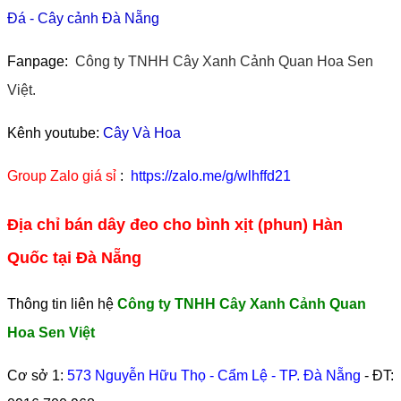
Đá
-
Cây cảnh Đà Nẵng
Fanpage:
Công ty TNHH Cây Xanh Cảnh Quan Hoa Sen
Việt.
Kênh youtube:
Cây Và Hoa
Group Zalo giá sỉ
:
https://zalo.me/g/wlhffd21
Địa chỉ bán dây đeo cho bình xịt (phun) Hàn
Quốc tại Đà Nẵng
Thông tin liên hệ
Công ty TNHH Cây Xanh Cảnh Quan
Hoa Sen Việt
Cơ sở 1:
573 Nguyễn Hữu Thọ - Cẩm Lệ - TP. Đà Nẵng
- ĐT: