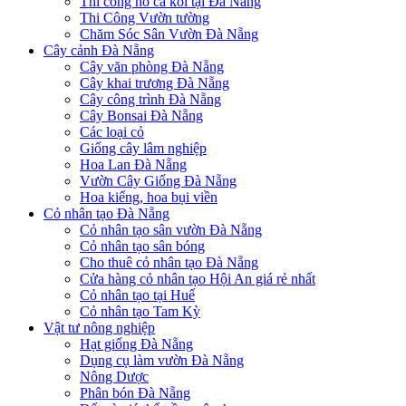
Thi công hồ cá koi tại Đà Nẵng
Thi Công Vườn tường
Chăm Sóc Sân Vườn Đà Nẵng
Cây cảnh Đà Nẵng
Cây văn phòng Đà Nẵng
Cây khai trương Đà Nẵng
Cây công trình Đà Nẵng
Cây Bonsai Đà Nẵng
Các loại cỏ
Giống cây lâm nghiệp
Hoa Lan Đà Nẵng
Vườn Cây Giống Đà Nẵng
Hoa kiểng, hoa bụi viền
Cỏ nhân tạo Đà Nẵng
Cỏ nhân tạo sân vườn Đà Nẵng
Cỏ nhân tạo sân bóng
Cho thuê cỏ nhân tạo Đà Nẵng
Cửa hàng cỏ nhân tạo Hội An giá rẻ nhất
Cỏ nhân tạo tại Huế
Cỏ nhân tạo Tam Kỳ
Vật tư nông nghiệp
Hạt giống Đà Nẵng
Dụng cụ làm vườn Đà Nẵng
Nông Dược
Phân bón Đà Nẵng