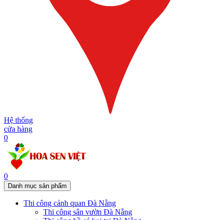
Hệ thống
cửa hàng
0
0
Danh mục sản phẩm
Thi công cảnh quan Đà Nẵng
Thi công sân vườn Đà Nẵng