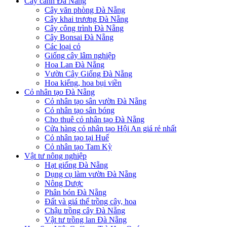
Cây cảnh Đà Nẵng
Cây văn phòng Đà Nẵng
Cây khai trương Đà Nẵng
Cây công trình Đà Nẵng
Cây Bonsai Đà Nẵng
Các loại cỏ
Giống cây lâm nghiệp
Hoa Lan Đà Nẵng
Vườn Cây Giống Đà Nẵng
Hoa kiểng, hoa bụi viền
Cỏ nhân tạo Đà Nẵng
Cỏ nhân tạo sân vườn Đà Nẵng
Cỏ nhân tạo sân bóng
Cho thuê cỏ nhân tạo Đà Nẵng
Cửa hàng cỏ nhân tạo Hội An giá rẻ nhất
Cỏ nhân tạo tại Huế
Cỏ nhân tạo Tam Kỳ
Vật tư nông nghiệp
Hạt giống Đà Nẵng
Dụng cụ làm vườn Đà Nẵng
Nông Dược
Phân bón Đà Nẵng
Đất và giá thể trồng cây, hoa
Chậu trồng cây Đà Nẵng
Vật tư trồng lan Đà Nẵng