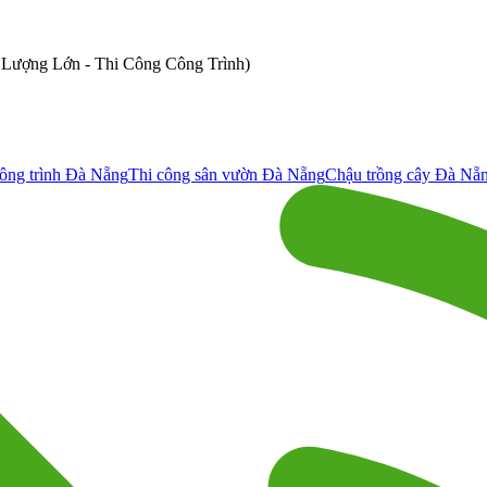
ố Lượng Lớn - Thi Công Công Trình)
ông trình Đà Nẵng
Thi công sân vườn Đà Nẵng
Chậu trồng cây Đà Nẵ