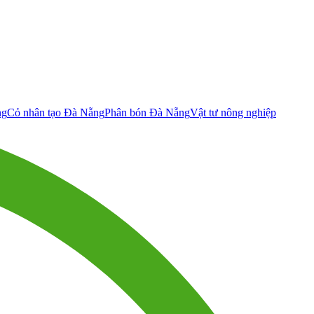
ng
Cỏ nhân tạo Đà Nẵng
Phân bón Đà Nẵng
Vật tư nông nghiệp