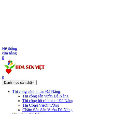
Hệ thống
cửa hàng
0
0
Danh mục sản phẩm
Thi công cảnh quan Đà Nẵng
Thi công sân vườn Đà Nẵng
Thi công hồ cá koi tại Đà Nẵng
Thi Công Vườn tường
Chăm Sóc Sân Vườn Đà Nẵng