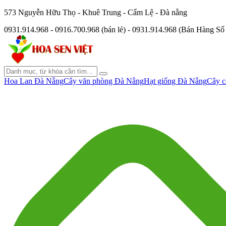
573 Nguyễn Hữu Thọ - Khuê Trung - Cẩm Lệ - Đà nẵng
0931.914.968 - 0916.700.968 (bán lẻ) - 0931.914.968 (Bán Hàng S
Hoa Lan Đà Nẵng
Cây văn phòng Đà Nẵng
Hạt giống Đà Nẵng
Cây c