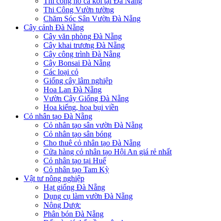
Thi công hồ cá koi tại Đà Nẵng
Thi Công Vườn tường
Chăm Sóc Sân Vườn Đà Nẵng
Cây cảnh Đà Nẵng
Cây văn phòng Đà Nẵng
Cây khai trương Đà Nẵng
Cây công trình Đà Nẵng
Cây Bonsai Đà Nẵng
Các loại cỏ
Giống cây lâm nghiệp
Hoa Lan Đà Nẵng
Vườn Cây Giống Đà Nẵng
Hoa kiểng, hoa bụi viền
Cỏ nhân tạo Đà Nẵng
Cỏ nhân tạo sân vườn Đà Nẵng
Cỏ nhân tạo sân bóng
Cho thuê cỏ nhân tạo Đà Nẵng
Cửa hàng cỏ nhân tạo Hội An giá rẻ nhất
Cỏ nhân tạo tại Huế
Cỏ nhân tạo Tam Kỳ
Vật tư nông nghiệp
Hạt giống Đà Nẵng
Dụng cụ làm vườn Đà Nẵng
Nông Dược
Phân bón Đà Nẵng