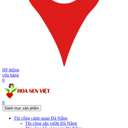
Hệ thống
cửa hàng
0
0
Danh mục sản phẩm
Thi công cảnh quan Đà Nẵng
Thi công sân vườn Đà Nẵng