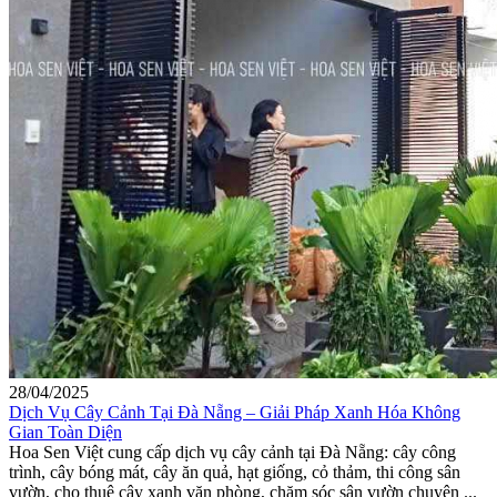
28/04/2025
Dịch Vụ Cây Cảnh Tại Đà Nẵng – Giải Pháp Xanh Hóa Không
Gian Toàn Diện
Hoa Sen Việt cung cấp dịch vụ cây cảnh tại Đà Nẵng: cây công
trình, cây bóng mát, cây ăn quả, hạt giống, cỏ thảm, thi công sân
vườn, cho thuê cây xanh văn phòng, chăm sóc sân vườn chuyên ...