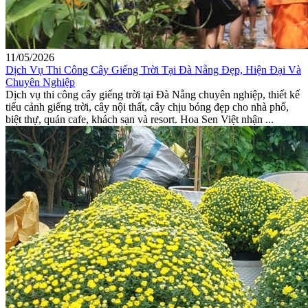
11/05/2026
Dịch Vụ Thi Công Cây Giếng Trời Tại Đà Nẵng Đẹp, Hiện Đại Và
Chuyên Nghiệp
Dịch vụ thi công cây giếng trời tại Đà Nẵng chuyên nghiệp, thiết kế
tiểu cảnh giếng trời, cây nội thất, cây chịu bóng đẹp cho nhà phố,
biệt thự, quán cafe, khách sạn và resort. Hoa Sen Việt nhận ...