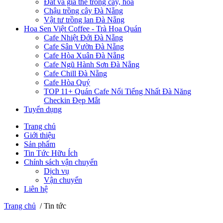
Đất và giá thể trồng cây, hoa
Chậu trồng cây Đà Nẵng
Vật tư trồng lan Đà Nẵng
Hoa Sen Việt Coffee - Trà Hoa Quán
Cafe Nhiệt Đới Đà Nẵng
Cafe Sân Vườn Đà Nẵng
Cafe Hòa Xuân Đà Nẵng
Cafe Ngũ Hành Sơn Đà Nẵng
Cafe Chill Đà Nẵng
Cafe Hòa Quý
TOP 11+ Quán Cafe Nổi Tiếng Nhất Đà Năng
Checkin Đẹp Mắt
Tuyển dụng
Trang chủ
Giới thiệu
Sản phẩm
Tin Tức Hữu Ích
Chính sách vận chuyển
Dịch vụ
Vận chuyển
Liên hệ
Trang chủ
/
Tin tức