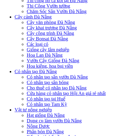
Thi công hồ cá koi tại Đà Nẵng
Thi Công Vườn tường
Chăm Sóc Sân Vườn Đà Nẵng
Cây cảnh Đà Nẵng
Cây văn phòng Đà Nẵng
Cây khai trương Đà Nẵng
Cây công trình Đà Nẵng
Cây Bonsai Đà Nẵng
Các loại cỏ
Giống cây lâm nghiệp
Hoa Lan Đà Nẵng
Vườn Cây Giống Đà Nẵng
Hoa kiểng, hoa bụi viền
Cỏ nhân tạo Đà Nẵng
Cỏ nhân tạo sân vườn Đà Nẵng
Cỏ nhân tạo sân bóng
Cho thuê cỏ nhân tạo Đà Nẵng
Cửa hàng cỏ nhân tạo Hội An giá rẻ nhất
Cỏ nhân tạo tại Huế
Cỏ nhân tạo Tam Kỳ
Vật tư nông nghiệp
Hạt giống Đà Nẵng
Dụng cụ làm vườn Đà Nẵng
Nông Dược
Phân bón Đà Nẵng