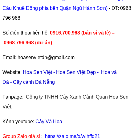
Cầu Khuê Đông phía bên Quận Ngũ Hành Sơn)
- ĐT:
0968
796 968
​Số điện thoại liên hệ:
0916.700.968 (bán sỉ và lẻ) –
0968.796.968
(
dự án).
Email: hoasenvietdn@gmail.com
Website:
Hoa Sen Việt
-
Hoa Sen Việt Đẹp
-
Hoa và
Đá
-
Cây cảnh Đà Nẵng
Fanpage:
Công ty TNHH Cây Xanh Cảnh Quan Hoa Sen
Việt.
Kênh youtube:
Cây Và Hoa
Group Zalo giá sỉ
:
https://zalo.me/g/wlhffd21