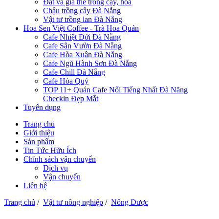
Đất và giá thể trồng cây, hoa
Chậu trồng cây Đà Nẵng
Vật tư trồng lan Đà Nẵng
Hoa Sen Việt Coffee - Trà Hoa Quán
Cafe Nhiệt Đới Đà Nẵng
Cafe Sân Vườn Đà Nẵng
Cafe Hòa Xuân Đà Nẵng
Cafe Ngũ Hành Sơn Đà Nẵng
Cafe Chill Đà Nẵng
Cafe Hòa Quý
TOP 11+ Quán Cafe Nổi Tiếng Nhất Đà Năng
Checkin Đẹp Mắt
Tuyển dụng
Trang chủ
Giới thiệu
Sản phẩm
Tin Tức Hữu Ích
Chính sách vận chuyển
Dịch vụ
Vận chuyển
Liên hệ
Trang chủ
/
Vật tư nông nghiệp
/
Nông Dược