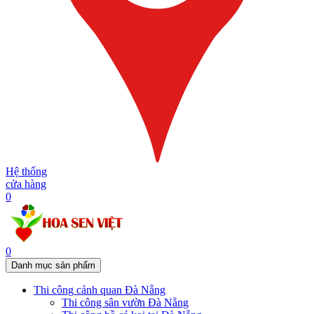
Hệ thống
cửa hàng
0
0
Danh mục sản phẩm
Thi công cảnh quan Đà Nẵng
Thi công sân vườn Đà Nẵng