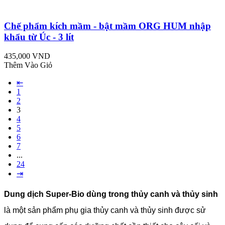
Chế phẩm kích mầm - bật mầm ORG HUM nhập
khẩu từ Úc - 3 lít
435,000 VND
Thêm Vào Giỏ
⇤
1
2
3
4
5
6
7
...
24
⇥
Dung dịch Super-Bio dùng trong thủy canh và thủy sinh
là một sản phẩm phụ gia thủy canh và thủy sinh được sử