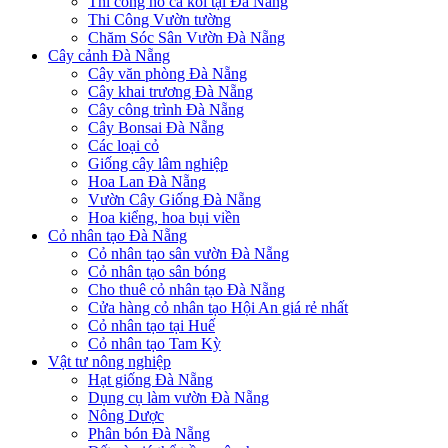
Thi công hồ cá koi tại Đà Nẵng
Thi Công Vườn tường
Chăm Sóc Sân Vườn Đà Nẵng
Cây cảnh Đà Nẵng
Cây văn phòng Đà Nẵng
Cây khai trương Đà Nẵng
Cây công trình Đà Nẵng
Cây Bonsai Đà Nẵng
Các loại cỏ
Giống cây lâm nghiệp
Hoa Lan Đà Nẵng
Vườn Cây Giống Đà Nẵng
Hoa kiểng, hoa bụi viền
Cỏ nhân tạo Đà Nẵng
Cỏ nhân tạo sân vườn Đà Nẵng
Cỏ nhân tạo sân bóng
Cho thuê cỏ nhân tạo Đà Nẵng
Cửa hàng cỏ nhân tạo Hội An giá rẻ nhất
Cỏ nhân tạo tại Huế
Cỏ nhân tạo Tam Kỳ
Vật tư nông nghiệp
Hạt giống Đà Nẵng
Dụng cụ làm vườn Đà Nẵng
Nông Dược
Phân bón Đà Nẵng