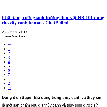
Chất tăng cường sinh trưởng thực vật HB-101 dùng
cho cây cảnh bonsai - Chai 500ml
2,250,000 VND
Thêm Vào Giỏ
⇤
1
2
3
4
5
6
7
...
24
⇥
Dung dịch Super-Bio dùng trong thủy canh và thủy sinh
là một sản phẩm phụ gia thủy canh và thủy sinh được sử