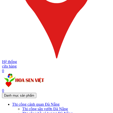
Hệ thống
cửa hàng
0
0
Danh mục sản phẩm
Thi công cảnh quan Đà Nẵng
Thi công sân vườn Đà Nẵng