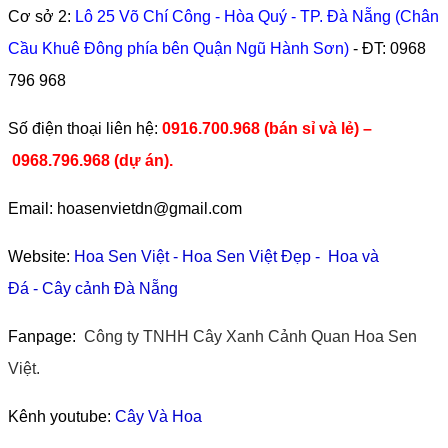
Cơ sở 2:
Lô 25 Võ Chí Công - Hòa Quý - TP. Đà Nẵng (Chân
Cầu Khuê Đông phía bên Quận Ngũ Hành Sơn)
- ĐT:
0968
796 968
​Số điện thoại liên hệ:
0916.700.968 (bán sỉ và lẻ) –
0968.796.968
(
dự án).
Email: hoasenvietdn@gmail.com
Website:
Hoa Sen Việt
-
Hoa Sen Việt Đẹp
-
Hoa và
Đá
-
Cây cảnh Đà Nẵng
Fanpage:
Công ty TNHH Cây Xanh Cảnh Quan Hoa Sen
Việt.
Kênh youtube:
Cây Và Hoa