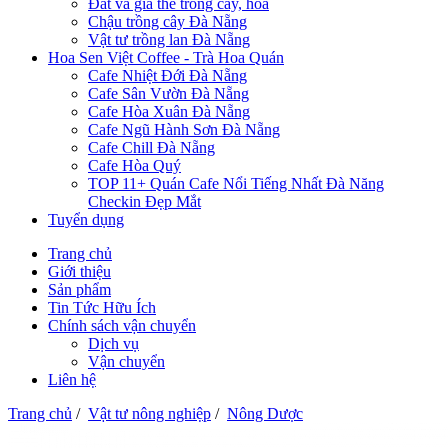
Đất và giá thể trồng cây, hoa
Chậu trồng cây Đà Nẵng
Vật tư trồng lan Đà Nẵng
Hoa Sen Việt Coffee - Trà Hoa Quán
Cafe Nhiệt Đới Đà Nẵng
Cafe Sân Vườn Đà Nẵng
Cafe Hòa Xuân Đà Nẵng
Cafe Ngũ Hành Sơn Đà Nẵng
Cafe Chill Đà Nẵng
Cafe Hòa Quý
TOP 11+ Quán Cafe Nổi Tiếng Nhất Đà Năng
Checkin Đẹp Mắt
Tuyển dụng
Trang chủ
Giới thiệu
Sản phẩm
Tin Tức Hữu Ích
Chính sách vận chuyển
Dịch vụ
Vận chuyển
Liên hệ
Trang chủ
/
Vật tư nông nghiệp
/
Nông Dược