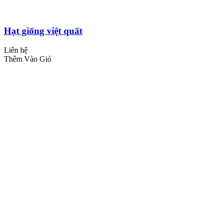
Hạt giống việt quất
Liên hệ
Thêm Vào Giỏ