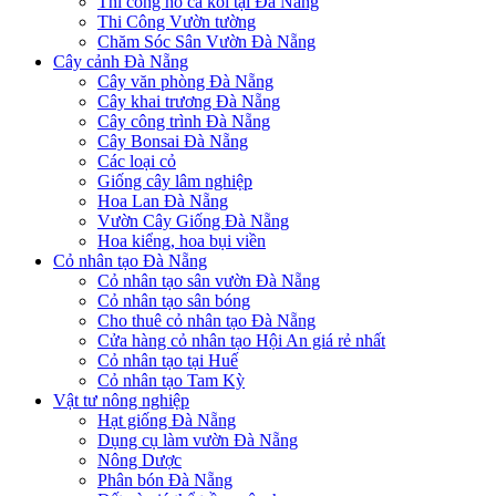
Thi công hồ cá koi tại Đà Nẵng
Thi Công Vườn tường
Chăm Sóc Sân Vườn Đà Nẵng
Cây cảnh Đà Nẵng
Cây văn phòng Đà Nẵng
Cây khai trương Đà Nẵng
Cây công trình Đà Nẵng
Cây Bonsai Đà Nẵng
Các loại cỏ
Giống cây lâm nghiệp
Hoa Lan Đà Nẵng
Vườn Cây Giống Đà Nẵng
Hoa kiểng, hoa bụi viền
Cỏ nhân tạo Đà Nẵng
Cỏ nhân tạo sân vườn Đà Nẵng
Cỏ nhân tạo sân bóng
Cho thuê cỏ nhân tạo Đà Nẵng
Cửa hàng cỏ nhân tạo Hội An giá rẻ nhất
Cỏ nhân tạo tại Huế
Cỏ nhân tạo Tam Kỳ
Vật tư nông nghiệp
Hạt giống Đà Nẵng
Dụng cụ làm vườn Đà Nẵng
Nông Dược
Phân bón Đà Nẵng