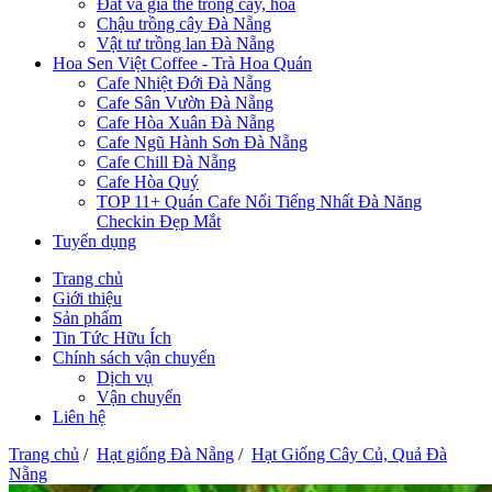
Đất và giá thể trồng cây, hoa
Chậu trồng cây Đà Nẵng
Vật tư trồng lan Đà Nẵng
Hoa Sen Việt Coffee - Trà Hoa Quán
Cafe Nhiệt Đới Đà Nẵng
Cafe Sân Vườn Đà Nẵng
Cafe Hòa Xuân Đà Nẵng
Cafe Ngũ Hành Sơn Đà Nẵng
Cafe Chill Đà Nẵng
Cafe Hòa Quý
TOP 11+ Quán Cafe Nổi Tiếng Nhất Đà Năng
Checkin Đẹp Mắt
Tuyển dụng
Trang chủ
Giới thiệu
Sản phẩm
Tin Tức Hữu Ích
Chính sách vận chuyển
Dịch vụ
Vận chuyển
Liên hệ
Trang chủ
/
Hạt giống Đà Nẵng
/
Hạt Giống Cây Củ, Quả Đà
Nẵng