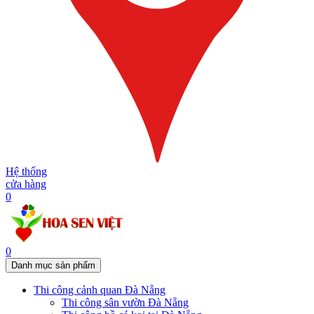
Hệ thống
cửa hàng
0
0
Danh mục sản phẩm
Thi công cảnh quan Đà Nẵng
Thi công sân vườn Đà Nẵng