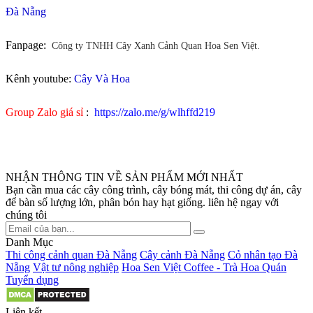
Đà Nẵng
Fanpage:
Công ty TNHH Cây Xanh Cảnh Quan Hoa Sen Việt.
Kênh youtube:
Cây Và Hoa
Group Zalo giá sỉ
:
https://zalo.me/g/wlhffd219
NHẬN THÔNG TIN VỀ SẢN PHẨM MỚI NHẤT
Bạn cần mua các cây công trình, cây bóng mát, thi công dự án, cây
để bàn số lượng lớn, phân bón hay hạt giống. liên hệ ngay với
chúng tôi
Danh Mục
Thi công cảnh quan Đà Nẵng
Cây cảnh Đà Nẵng
Cỏ nhân tạo Đà
Nẵng
Vật tư nông nghiệp
Hoa Sen Việt Coffee - Trà Hoa Quán
Tuyển dụng
Liên kết