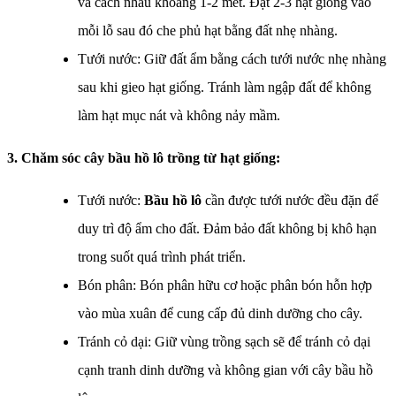
và cách nhau khoảng 1-2 mét. Đặt 2-3 hạt giống vào
mỗi lỗ sau đó che phủ hạt bằng đất nhẹ nhàng.
Tưới nước: Giữ đất ẩm bằng cách tưới nước nhẹ nhàng
sau khi gieo hạt giống. Tránh làm ngập đất để không
làm hạt mục nát và không nảy mầm.
3. Chăm sóc cây bầu hồ lô trồng từ hạt giống:
Tưới nước:
Bầu hồ lô
cần được tưới nước đều đặn để
duy trì độ ẩm cho đất. Đảm bảo đất không bị khô hạn
trong suốt quá trình phát triển.
Bón phân: Bón phân hữu cơ hoặc phân bón hỗn hợp
vào mùa xuân để cung cấp đủ dinh dưỡng cho cây.
Tránh cỏ dại: Giữ vùng trồng sạch sẽ để tránh cỏ dại
cạnh tranh dinh dưỡng và không gian với cây bầu hồ