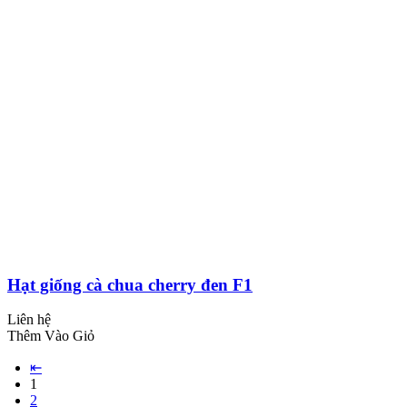
Hạt giống cà chua cherry đen F1
Liên hệ
Thêm Vào Giỏ
⇤
1
2