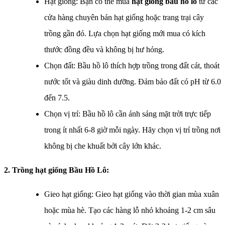
Hạt giống: Bạn có thể mua
hạt giống bầu hồ lô
từ các
cửa hàng chuyên bán hạt giống hoặc trang trại cây
trồng gần đó. Lựa chọn hạt giống mới mua có kích
thước đồng đều và không bị hư hỏng.
Chọn đất: Bầu hồ lô thích hợp trồng trong đất cát, thoát
nước tốt và giàu dinh dưỡng. Đảm bảo đất có pH từ 6.0
đến 7.5.
Chọn vị trí: Bầu hồ lô cần ánh sáng mặt trời trực tiếp
trong ít nhất 6-8 giờ mỗi ngày. Hãy chọn vị trí trồng nơi
không bị che khuất bởi cây lớn khác.
2. Trồng hạt giống Bầu Hồ Lô:
Gieo hạt giống: Gieo hạt giống vào thời gian mùa xuân
hoặc mùa hè. Tạo các hàng lỗ nhỏ khoảng 1-2 cm sâu