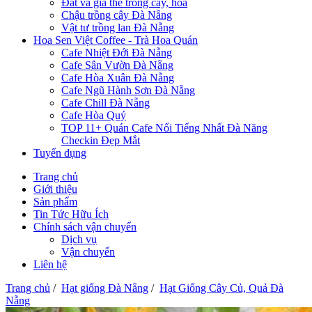
Đất và giá thể trồng cây, hoa
Chậu trồng cây Đà Nẵng
Vật tư trồng lan Đà Nẵng
Hoa Sen Việt Coffee - Trà Hoa Quán
Cafe Nhiệt Đới Đà Nẵng
Cafe Sân Vườn Đà Nẵng
Cafe Hòa Xuân Đà Nẵng
Cafe Ngũ Hành Sơn Đà Nẵng
Cafe Chill Đà Nẵng
Cafe Hòa Quý
TOP 11+ Quán Cafe Nổi Tiếng Nhất Đà Năng
Checkin Đẹp Mắt
Tuyển dụng
Trang chủ
Giới thiệu
Sản phẩm
Tin Tức Hữu Ích
Chính sách vận chuyển
Dịch vụ
Vận chuyển
Liên hệ
Trang chủ
/
Hạt giống Đà Nẵng
/
Hạt Giống Cây Củ, Quả Đà
Nẵng