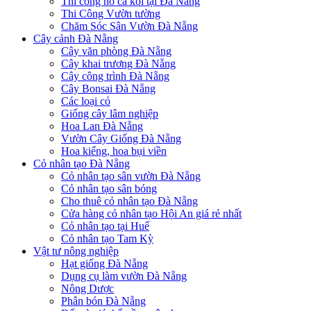
Thi công hồ cá koi tại Đà Nẵng
Thi Công Vườn tường
Chăm Sóc Sân Vườn Đà Nẵng
Cây cảnh Đà Nẵng
Cây văn phòng Đà Nẵng
Cây khai trương Đà Nẵng
Cây công trình Đà Nẵng
Cây Bonsai Đà Nẵng
Các loại cỏ
Giống cây lâm nghiệp
Hoa Lan Đà Nẵng
Vườn Cây Giống Đà Nẵng
Hoa kiểng, hoa bụi viền
Cỏ nhân tạo Đà Nẵng
Cỏ nhân tạo sân vườn Đà Nẵng
Cỏ nhân tạo sân bóng
Cho thuê cỏ nhân tạo Đà Nẵng
Cửa hàng cỏ nhân tạo Hội An giá rẻ nhất
Cỏ nhân tạo tại Huế
Cỏ nhân tạo Tam Kỳ
Vật tư nông nghiệp
Hạt giống Đà Nẵng
Dụng cụ làm vườn Đà Nẵng
Nông Dược
Phân bón Đà Nẵng