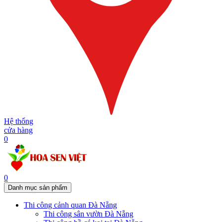
Hệ thống
cửa hàng
0
0
Danh mục sản phẩm
Thi công cảnh quan Đà Nẵng
Thi công sân vườn Đà Nẵng