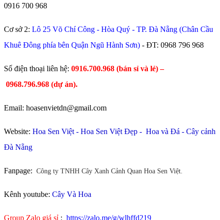
0916 700 968
Cơ sở 2:
Lô 25 Võ Chí Công - Hòa Quý - TP. Đà Nẵng (Chân Cầu
Khuê Đông phía bên Quận Ngũ Hành Sơn)
- ĐT:
0968 796 968
​Số điện thoại liên hệ:
0916.700.968 (bán sỉ và lẻ) –
0968.796.968
(
dự án).
Email: hoasenvietdn@gmail.com
Website:
Hoa Sen Việt
-
Hoa Sen Việt Đẹp
-
Hoa và Đá
-
Cây cảnh
Đà Nẵng
Fanpage:
Công ty TNHH Cây Xanh Cảnh Quan Hoa Sen Việt.
Kênh youtube:
Cây Và Hoa
Group Zalo giá sỉ
:
https://zalo.me/g/wlhffd219